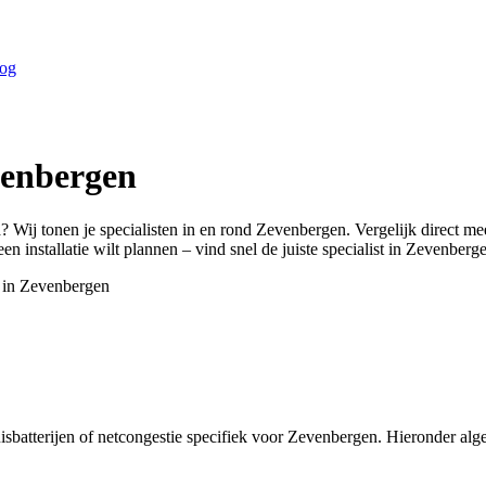
og
enbergen
n
? Wij tonen je specialisten in en rond
Zevenbergen
. Vergelijk direct m
n installatie wilt plannen – vind snel de juiste specialist in
Zevenberg
 in
Zevenbergen
isbatterijen of netcongestie specifiek voor Zevenbergen. Hieronder a