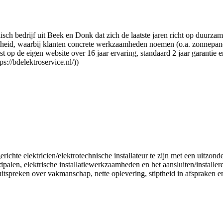
isch bedrijf uit Beek en Donk dat zich de laatste jaren richt op duurza
heid, waarbij klanten concrete werkzaamheden noemen (o.a. zonnepanel
p de eigen website over 16 jaar ervaring, standaard 2 jaar garantie en
ps://bdelektroservice.nl/))
ichte elektricien/elektrotechnische installateur te zijn met een uitzonde
alen, elektrische installatiewerkzaamheden en het aansluiten/installe
itspreken over vakmanschap, nette oplevering, stiptheid in afspraken e