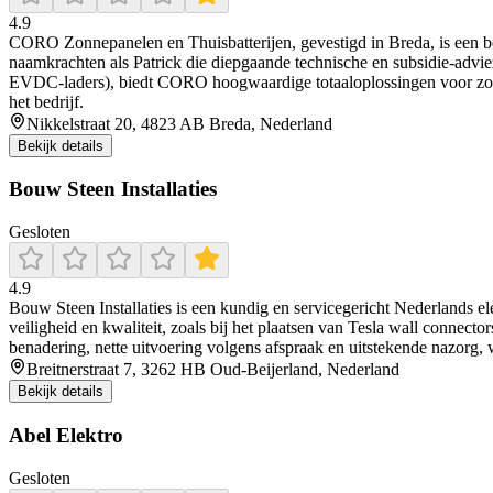
4.9
CORO Zonnepanelen en Thuisbatterijen, gevestigd in Breda, is een betr
naamkrachten als Patrick die diepgaande technische en subsidie-advie
EVDC-laders), biedt CORO hoogwaardige totaaloplossingen voor zonnep
het bedrijf.
Nikkelstraat 20, 4823 AB Breda, Nederland
Bekijk details
Bouw Steen Installaties
Gesloten
4.9
Bouw Steen Installaties is een kundig en servicegericht Nederlands ele
veiligheid en kwaliteit, zoals bij het plaatsen van Tesla wall connec
benadering, nette uitvoering volgens afspraak en uitstekende nazorg, w
Breitnerstraat 7, 3262 HB Oud-Beijerland, Nederland
Bekijk details
Abel Elektro
Gesloten