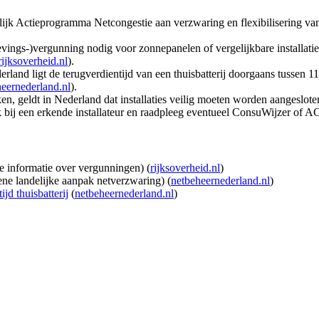
lijk Actieprogramma Netcongestie aan verzwaring en flexibilisering va
evings‑)vergunning nodig voor zonnepanelen of vergelijkbare installati
rijksoverheid.nl
).
land ligt de terugverdientijd van een thuisbatterij doorgaans tussen 11
eernederland.nl
).
n, geldt in Nederland dat installaties veilig moeten worden aangeslote
bij een erkende installateur en raadpleeg eventueel ConsuWijzer of AC
 informatie over vergunningen) (
rijksoverheid.nl
)
ne landelijke aanpak netverzwaring) (
netbeheernederland.nl
)
jd thuisbatterij
(
netbeheernederland.nl
)