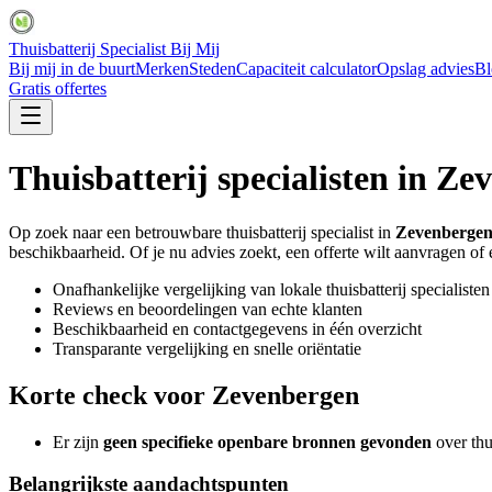
Thuisbatterij Specialist Bij Mij
Bij mij in de buurt
Merken
Steden
Capaciteit calculator
Opslag advies
Bl
Gratis offertes
Thuisbatterij specialisten in
Zev
Op zoek naar een betrouwbare thuisbatterij specialist in
Zevenberge
beschikbaarheid. Of je nu advies zoekt, een offerte wilt aanvragen of ee
Onafhankelijke vergelijking van lokale thuisbatterij specialisten
Reviews en beoordelingen van echte klanten
Beschikbaarheid en contactgegevens in één overzicht
Transparante vergelijking en snelle oriëntatie
Korte check voor
Zevenbergen
Er zijn
geen specifieke openbare bronnen gevonden
over thu
Belangrijkste aandachtspunten