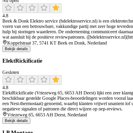
Nu open
4.8
Beek & Donk Elektro service (bdelektroservice.nl) is een elektrotechn
voren van een betrouwbare, vakkundige partij met zeer hoge tevreden
hulp bij storingen waarderen. De onderneming communiceert daarnaast o
wat aansluit bij de positieve reviewpatronen. ([bdelektroservice.nl](htt
Koppelstraat 37, 5741 KT Beek en Donk, Nederland
Bekijk details
ElektRickificatie
Gesloten
4.8
ElektRickificatie (Vriezeweg 65, 6653 AH Deest) lijkt een zeer klantger
beschikbaar gestelde Google Places-beoordelingen worden vooral laadp
een Nest-thermostaat) genoemd, waarbij klanten vrijwel unaniem lof u
negatieve signalen of patronen die direct wijzen op nep-reviews.
Vriezeweg 65, 6653 AH Deest, Nederland
Bekijk details
LP Montage