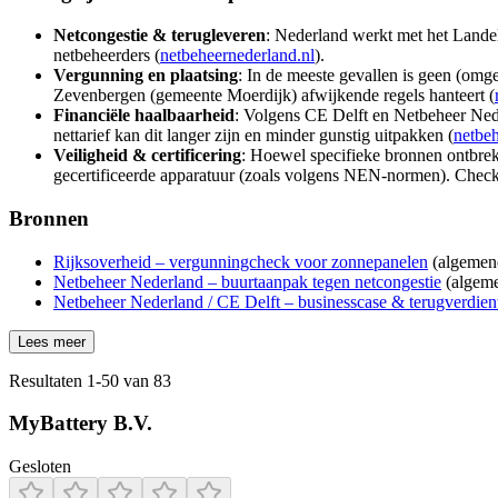
Netcongestie & terugleveren
: Nederland werkt met het Lande
netbeheerders (
netbeheernederland.nl
).
Vergunning en plaatsing
: In de meeste gevallen is geen (omg
Zevenbergen (gemeente Moerdijk) afwijkende regels hanteert (
Financiële haalbaarheid
: Volgens CE Delft en Netbeheer Neder
nettarief kan dit langer zijn en minder gunstig uitpakken (
netbeh
Veiligheid & certificering
: Hoewel specifieke bronnen ontbreke
gecertificeerde apparatuur (zoals volgens NEN-normen). Check 
Bronnen
Rijksoverheid – vergunningcheck voor zonnepanelen
(algemene
Netbeheer Nederland – buurtaanpak tegen netcongestie
(algeme
Netbeheer Nederland / CE Delft – businesscase & terugverdienti
Lees meer
Resultaten
1
-
50
van
83
MyBattery B.V.
Gesloten