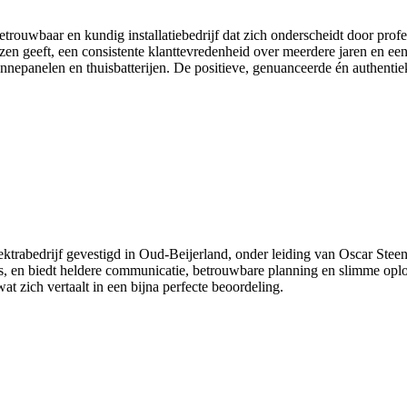
ouwbaar en kundig installatiebedrijf dat zich onderscheidt door profes
zen geeft, een consistente klanttevredenheid over meerdere jaren en ee
anelen en thuisbatterijen. De positieve, genuanceerde én authentieke 
ktrabedrijf gevestigd in Oud-Beijerland, onder leiding van Oscar Steen. H
tors, en biedt heldere communicatie, betrouwbare planning en slimme opl
at zich vertaalt in een bijna perfecte beoordeling.