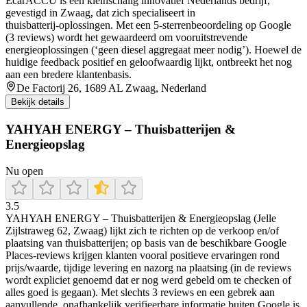
EcarACCU is een kleinschalig innovatief Nederlands bedrijf,
gevestigd in Zwaag, dat zich specialiseert in
thuisbatterij‑oplossingen. Met een 5‑sterrenbeoordeling op Google
(3 reviews) wordt het gewaardeerd om vooruitstrevende
energieoplossingen (‘geen diesel aggregaat meer nodig’). Hoewel de
huidige feedback positief en geloofwaardig lijkt, ontbreekt het nog
aan een bredere klantenbasis.
De Factorij 26, 1689 AL Zwaag, Nederland
Bekijk details
YAHYAH ENERGY – Thuisbatterijen &
Energieopslag
Nu open
3.5
YAHYAH ENERGY – Thuisbatterijen & Energieopslag (Jelle
Zijlstraweg 62, Zwaag) lijkt zich te richten op de verkoop en/of
plaatsing van thuisbatterijen; op basis van de beschikbare Google
Places-reviews krijgen klanten vooral positieve ervaringen rond
prijs/waarde, tijdige levering en nazorg na plaatsing (in de reviews
wordt expliciet genoemd dat er nog werd gebeld om te checken of
alles goed is gegaan). Met slechts 3 reviews en een gebrek aan
aanvullende, onafhankelijk verifieerbare informatie buiten Google is