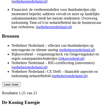
(
netbeheernederland.nl
)
Financieel: de verdienmodellen voor thuisbatterijen zijn
momenteel beperkt; salderen vervalt en inzet op landelijke
onbalansmarkten biedt het meeste rendement. Overweeg
toekomstig Time-of-Use nettariefbeleid dat de businesscase
kan verbeteren. (
netbeheernederland.nl
)
Bronnen
Netbeheer Nederland – effecten van thuisbatterijen op
netcongestie en slimme sturing (
netbeheernederland.nl
)
Rijksoverheid – vergunningcheck via Omgevingsloket en
regels zonnepanelen/batterijen (
rijksoverheid.nl
)
Netbeheer Nederland – RfG-certificering (omvormers)
(
netbeheernederland.nl
)
Netbeheer Nederland / CE Delft – financiële aspecten en
toekomstig nettariefbeleid (
netbeheernederland.nl
)
Lees meer
Resultaten
1
-
21
van
21
De Koning Energie