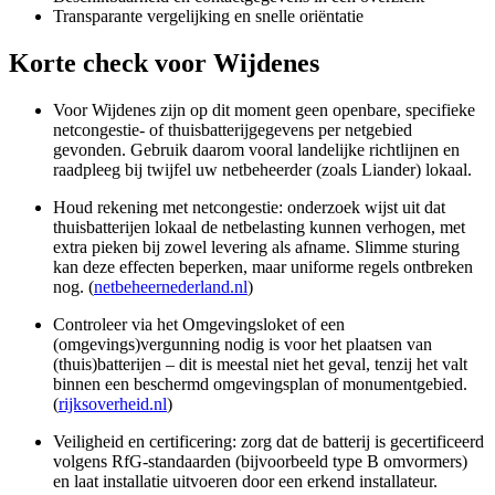
Transparante vergelijking en snelle oriëntatie
Korte check voor
Wijdenes
Voor Wijdenes zijn op dit moment geen openbare, specifieke
netcongestie- of thuisbatterijgegevens per netgebied
gevonden. Gebruik daarom vooral landelijke richtlijnen en
raadpleeg bij twijfel uw netbeheerder (zoals Liander) lokaal.
Houd rekening met netcongestie: onderzoek wijst uit dat
thuisbatterijen lokaal de netbelasting kunnen verhogen, met
extra pieken bij zowel levering als afname. Slimme sturing
kan deze effecten beperken, maar uniforme regels ontbreken
nog. (
netbeheernederland.nl
)
Controleer via het Omgevingsloket of een
(omgevings)vergunning nodig is voor het plaatsen van
(thuis)batterijen – dit is meestal niet het geval, tenzij het valt
binnen een beschermd omgevingsplan of monumentgebied.
(
rijksoverheid.nl
)
Veiligheid en certificering: zorg dat de batterij is gecertificeerd
volgens RfG-standaarden (bijvoorbeeld type B omvormers)
en laat installatie uitvoeren door een erkend installateur.