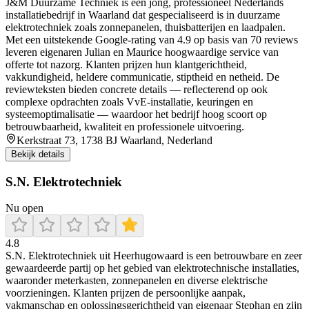
J&M Duurzame Techniek is een jong, professioneel Nederlands
installatiebedrijf in Waarland dat gespecialiseerd is in duurzame
elektrotechniek zoals zonnepanelen, thuisbatterijen en laadpalen.
Met een uitstekende Google-rating van 4.9 op basis van 70 reviews
leveren eigenaren Julian en Maurice hoogwaardige service van
offerte tot nazorg. Klanten prijzen hun klantgerichtheid,
vakkundigheid, heldere communicatie, stiptheid en netheid. De
reviewteksten bieden concrete details — reflecterend op ook
complexe opdrachten zoals VvE-installatie, keuringen en
systeemoptimalisatie — waardoor het bedrijf hoog scoort op
betrouwbaarheid, kwaliteit en professionele uitvoering.
Kerkstraat 73, 1738 BJ Waarland, Nederland
Bekijk details
S.N. Elektrotechniek
Nu open
4.8
S.N. Elektrotechniek uit Heerhugowaard is een betrouwbare en zeer
gewaardeerde partij op het gebied van elektrotechnische installaties,
waaronder meterkasten, zonnepanelen en diverse elektrische
voorzieningen. Klanten prijzen de persoonlijke aanpak,
vakmanschap en oplossingsgerichtheid van eigenaar Stephan en zijn