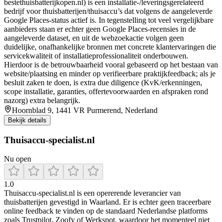
bestethuisbatterijkopen.nl) is een installatie-/leveringsgerelateerd
bedrijf voor thuisbatterijen/thuisaccu’s dat volgens de aangeleverde
Google Places-status actief is. In tegenstelling tot veel vergelijkbare
aanbieders staan er echter geen Google Places-recensies in de
aangeleverde dataset, en uit de webzoekactie volgen geen
duidelijke, onafhankelijke bronnen met concrete klantervaringen die
servicekwaliteit of installatieprofessionaliteit onderbouwen.
Hierdoor is de betrouwbaarheid vooral gebaseerd op het bestaan van
website/plaatsing en minder op verifieerbare praktijkfeedback; als je
besluit zaken te doen, is extra due diligence (KvK/erkenningen,
scope installatie, garanties, offertevoorwaarden en afspraken rond
nazorg) extra belangrijk.
Hoornblad 9, 1441 VR Purmerend, Nederland
Bekijk details
Thuisaccu-specialist.nl
Nu open
1.0
Thuisaccu‑specialist.nl is een opererende leverancier van
thuisbatterijen gevestigd in Waarland. Er is echter geen traceerbare
online feedback te vinden op de standaard Nederlandse platforms
zoals Trustpilot, Zoofy of Werkspot, waardoor het momenteel niet