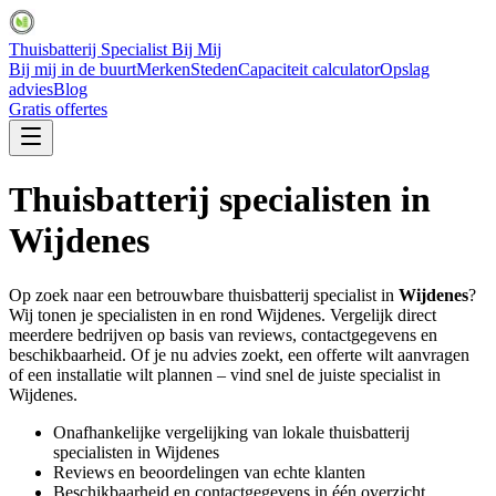
Thuisbatterij Specialist Bij Mij
Bij mij in de buurt
Merken
Steden
Capaciteit calculator
Opslag
advies
Blog
Gratis offertes
Thuisbatterij specialisten in
Wijdenes
Op zoek naar een betrouwbare thuisbatterij specialist in
Wijdenes
?
Wij tonen je specialisten in en rond
Wijdenes
. Vergelijk direct
meerdere bedrijven op basis van reviews, contactgegevens en
beschikbaarheid. Of je nu advies zoekt, een offerte wilt aanvragen
of een installatie wilt plannen – vind snel de juiste specialist in
Wijdenes
.
Onafhankelijke vergelijking van lokale thuisbatterij
specialisten in
Wijdenes
Reviews en beoordelingen van echte klanten
Beschikbaarheid en contactgegevens in één overzicht