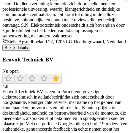
team. De dienstverlening kenmerkt zich door snelle, nette en
professionele uitvoering, waarbij klantgerichtheid en duidelijke
communicatie centraal staan. Dit komt tot uiting in de talloze
positieve, inhoudelijke en contextuele reviews die het bedrijf
ontvangt. S.N. Elektrotechniek onderscheidt zich bovendien door
zijn flexibiliteit en het bieden van totaaloplossingen in
samenwerking met andere vakmensen.
Stella Agsteribbeland 22, 1705 LG Heerhugowaard, Nederland
Bekijk details
Ecovolt Techniek BV
Nu open
4.8
Ecovolt Techniek BV is een in Purmerend gevestigd
elektrotechnisch installatiebedrijf dat zich onderscheidt door
hoogstaande, klantgerichte service, met name op het gebied van
zonnepanelen, omvormers en tuin‑elektra. Klanten prijzen de
deskundigheid, snelheid en betrouwbaarheid van de monteurs, die
meedenken, afspraken stipt nakomen en in spoedgevallen snel ter
plaatse zijn. Met een perfecte Google‑rating (5,0 uit 19 reviews) en
authentieke, genuanceerde feedback via echte namen toont het