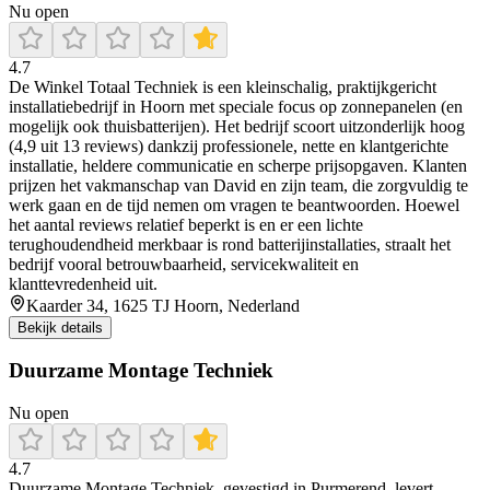
Nu open
4.7
De Winkel Totaal Techniek is een kleinschalig, praktijkgericht
installatiebedrijf in Hoorn met speciale focus op zonnepanelen (en
mogelijk ook thuisbatterijen). Het bedrijf scoort uitzonderlijk hoog
(4,9 uit 13 reviews) dankzij professionele, nette en klantgerichte
installatie, heldere communicatie en scherpe prijsopgaven. Klanten
prijzen het vakmanschap van David en zijn team, die zorgvuldig te
werk gaan en de tijd nemen om vragen te beantwoorden. Hoewel
het aantal reviews relatief beperkt is en er een lichte
terughoudendheid merkbaar is rond batterijinstallaties, straalt het
bedrijf vooral betrouwbaarheid, servicekwaliteit en
klanttevredenheid uit.
Kaarder 34, 1625 TJ Hoorn, Nederland
Bekijk details
Duurzame Montage Techniek
Nu open
4.7
Duurzame Montage Techniek, gevestigd in Purmerend, levert