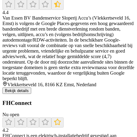
4.4
Van Essen BV Bandenservice Sloperij Accu’s (Vlekkertseveld 16,
Emst) is volgens de Google Places-gegevens een hoog gewaardeerd
bandenbedrijf met een brede dienstverlening rondom banden,
velgen, uitlijnen, accu’s en (volgens bedrijfsomschrijving)
autodemontage/RDW-activiteiten. In de beschikbare Google-
reviews valt vooral de combinatie op van snelle beschikbaarheid bij
urgente problemen, vriendelijke en behulpzame service en goed
advies/werk, wat de relatief hoge gemiddelde score (4,7)
ondersteunt. Op de door mij doorzochte aanvullende sites binnen de
toegestane domeinen is geen sterke extra reviewmassa voor dezelfde
locatie teruggevonden, waardoor de vergelijking buiten Google
beperkt blijft.
Vlekkertseveld 16, 8166 KZ Emst, Nederland
Bekijk details
FHConnect
Nu open
4.2
FHConnect is een elektrisch-installatiebedrijf gevestigd aan