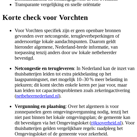
Transparante vergelijking en snelle oriëntatie
Korte check voor
Vorchten
Voor Vorchten specifiek zijn er geen openbare bronnen
gevonden over netcongestie, terugleverbeperkingen of
andersoortige lokale aandachtspunten. Daarom geldt
hieronder algemene, Nederland-brede informatie, van
toepassing tenzij anders door uw lokale netbeheerder
bevestigd.
Netcongestie en terugleveren
: In Nederland kan de inzet van
thuisbatterijen leiden tot extra piekbelasting op het
laagspanningsnet, met mogelijk 10–30 % meer belasting in
piekuren; dit komt slechts enkele keren per jaar voor, maar
kan leiden tot capaciteitsproblemen zoals zekeringactivering
(
netbeheernederland.nl
).
Vergunning en plaatsing
: Over het algemeen is voor
zonnepanelen geen omgevingsvergunning nodig, tenzij het
niet past binnen het lokale omgevingsplan; de gemeente kan
dit bevestigen via het Omgevingsloket (
rijksoverheid.nl
). Voor
thuisbatterijen gelden vergelijkbare regels: raadpleeg het
Omgevingsloket of de gemeente voor zekerheid.