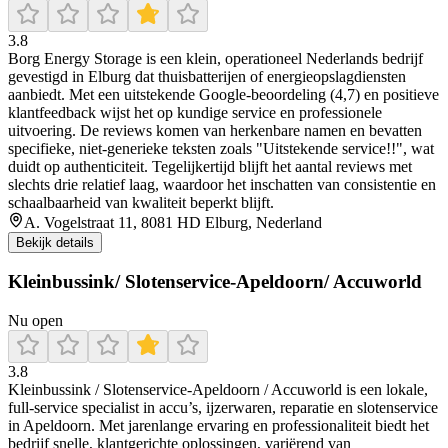
3.8
Borg Energy Storage is een klein, operationeel Nederlands bedrijf
gevestigd in Elburg dat thuisbatterijen of energieopslagdiensten
aanbiedt. Met een uitstekende Google‑beoordeling (4,7) en positieve
klantfeedback wijst het op kundige service en professionele
uitvoering. De reviews komen van herkenbare namen en bevatten
specifieke, niet‑generieke teksten zoals "Uitstekende service!!", wat
duidt op authenticiteit. Tegelijkertijd blijft het aantal reviews met
slechts drie relatief laag, waardoor het inschatten van consistentie en
schaalbaarheid van kwaliteit beperkt blijft.
A. Vogelstraat 11, 8081 HD Elburg, Nederland
Bekijk details
Kleinbussink/ Slotenservice-Apeldoorn/ Accuworld
Nu open
3.8
Kleinbussink / Slotenservice‑Apeldoorn / Accuworld is een lokale,
full‑service specialist in accu’s, ijzerwaren, reparatie en slotenservice
in Apeldoorn. Met jarenlange ervaring en professionaliteit biedt het
bedrijf snelle, klantgerichte oplossingen, variërend van