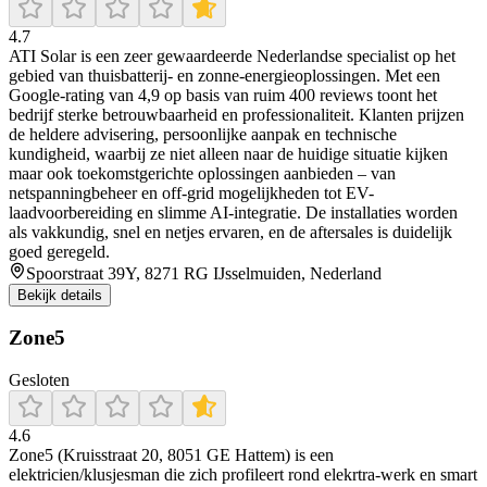
4.7
ATI Solar is een zeer gewaardeerde Nederlandse specialist op het
gebied van thuisbatterij- en zonne-energieoplossingen. Met een
Google-rating van 4,9 op basis van ruim 400 reviews toont het
bedrijf sterke betrouwbaarheid en professionaliteit. Klanten prijzen
de heldere advisering, persoonlijke aanpak en technische
kundigheid, waarbij ze niet alleen naar de huidige situatie kijken
maar ook toekomstgerichte oplossingen aanbieden – van
netspanningbeheer en off-grid mogelijkheden tot EV-
laadvoorbereiding en slimme AI-integratie. De installaties worden
als vakkundig, snel en netjes ervaren, en de aftersales is duidelijk
goed geregeld.
Spoorstraat 39Y, 8271 RG IJsselmuiden, Nederland
Bekijk details
Zone5
Gesloten
4.6
Zone5 (Kruisstraat 20, 8051 GE Hattem) is een
elektricien/klusjesman die zich profileert rond elekrtra-werk en smart