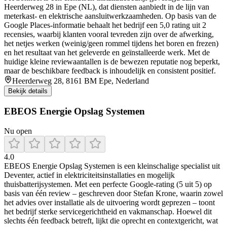
Heerderweg 28 in Epe (NL), dat diensten aanbiedt in de lijn van
meterkast- en elektrische aansluitwerkzaamheden. Op basis van de
Google Places-informatie behaalt het bedrijf een 5,0 rating uit 2
recensies, waarbij klanten vooral tevreden zijn over de afwerking,
het netjes werken (weinig/geen rommel tijdens het boren en frezen)
en het resultaat van het geleverde en geïnstalleerde werk. Met de
huidige kleine reviewaantallen is de bewezen reputatie nog beperkt,
maar de beschikbare feedback is inhoudelijk en consistent positief.
Heerderweg 28, 8161 BM Epe, Nederland
Bekijk details
EBEOS Energie Opslag Systemen
Nu open
4.0
EBEOS Energie Opslag Systemen is een kleinschalige specialist uit
Deventer, actief in elektriciteitsinstallaties en mogelijk
thuisbatterijsystemen. Met een perfecte Google-rating (5 uit 5) op
basis van één review – geschreven door Stefan Krone, waarin zowel
het advies over installatie als de uitvoering wordt geprezen – toont
het bedrijf sterke servicegerichtheid en vakmanschap. Hoewel dit
slechts één feedback betreft, lijkt die oprecht en contextgericht, wat