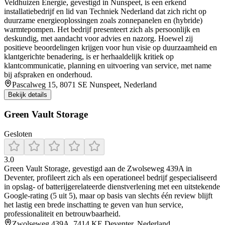
Veldhuizen Energie, gevestigd in Nunspeet, is een erkend
installatiebedrijf en lid van Techniek Nederland dat zich richt op
duurzame energieoplossingen zoals zonnepanelen en (hybride)
warmtepompen. Het bedrijf presenteert zich als persoonlijk en
deskundig, met aandacht voor advies en nazorg. Hoewel zij
positieve beoordelingen krijgen voor hun visie op duurzaamheid en
klantgerichte benadering, is er herhaaldelijk kritiek op
klantcommunicatie, planning en uitvoering van service, met name
bij afspraken en onderhoud.
Pascalweg 15, 8071 SE Nunspeet, Nederland
Bekijk details
Green Vault Storage
Gesloten
3.0
Green Vault Storage, gevestigd aan de Zwolseweg 439A in
Deventer, profileert zich als een operationeel bedrijf gespecialiseerd
in opslag- of batterijgerelateerde dienstverlening met een uitstekende
Google-rating (5 uit 5), maar op basis van slechts één review blijft
het lastig een brede inschatting te geven van hun service,
professionaliteit en betrouwbaarheid.
Zwolseweg 439A, 7414 KE Deventer, Nederland