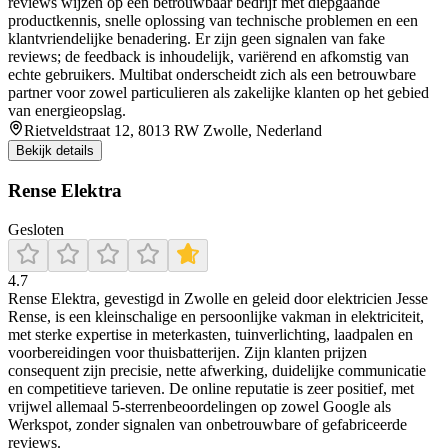
reviews wijzen op een betrouwbaar bedrijf met diepgaande
productkennis, snelle oplossing van technische problemen en een
klantvriendelijke benadering. Er zijn geen signalen van fake
reviews; de feedback is inhoudelijk, variërend en afkomstig van
echte gebruikers. Multibat onderscheidt zich als een betrouwbare
partner voor zowel particulieren als zakelijke klanten op het gebied
van energieopslag.
Rietveldstraat 12, 8013 RW Zwolle, Nederland
Bekijk details
Rense Elektra
Gesloten
4.7
Rense Elektra, gevestigd in Zwolle en geleid door elektricien Jesse
Rense, is een kleinschalige en persoonlijke vakman in elektriciteit,
met sterke expertise in meterkasten, tuinverlichting, laadpalen en
voorbereidingen voor thuisbatterijen. Zijn klanten prijzen
consequent zijn precisie, nette afwerking, duidelijke communicatie
en competitieve tarieven. De online reputatie is zeer positief, met
vrijwel allemaal 5-sterrenbeoordelingen op zowel Google als
Werkspot, zonder signalen van onbetrouwbare of gefabriceerde
reviews.