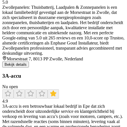
5.0
Zwollepanelen: Thuisbatterij, Laadpalen & Zonnepanelen is een
lokaal familiebedrijf gevestigd aan de Morsestraat in Zwolle, dat
zich specialiseert in duurzame energieoplossingen zoals
zonnepanelen, thuisbatterijen en laadpalen. Het bedrijf onderscheidt
zich door een persoonlijke aanpak, kwalitatieve installatie met
heldere communicatie en uitstekende nazorg. Met een perfecte
Google-rating van 5.0 uit 265 reviews en een 10,0-score op Trustoo,
alsmede certificeringen als Enphase Goud Installateur, biedt
Zwollepanelen professioneel, transparant advies gecombineerd met
deskundige uitvoering.
Morsestraat 7, 8013 PP Zwolle, Nederland
Bekijk details
3A-accu
Nu open
4.9
3A‑accu is een betrouwbaar lokaal bedrijf in Epe dat zich
onderscheidt door uitzonderlijke service en klantgerichtheid bij
verkoop en levering van accu’s (zoals voor motoren, campers, etc.).
Met razendsnelle reacties (soms binnen minuten), levering vaak al
de volgende dag, en een warme en professionele benadering zorgt