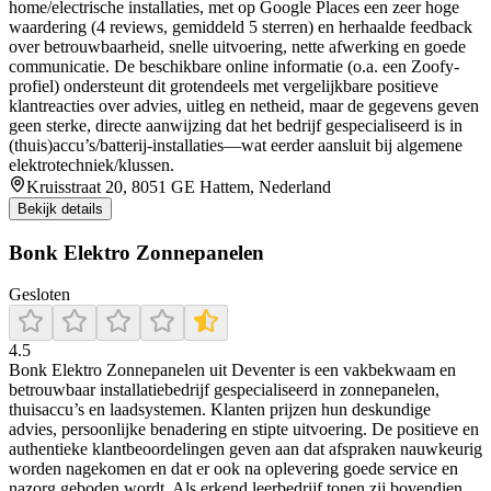
home/electrische installaties, met op Google Places een zeer hoge
waardering (4 reviews, gemiddeld 5 sterren) en herhaalde feedback
over betrouwbaarheid, snelle uitvoering, nette afwerking en goede
communicatie. De beschikbare online informatie (o.a. een Zoofy-
profiel) ondersteunt dit grotendeels met vergelijkbare positieve
klantreacties over advies, uitleg en netheid, maar de gegevens geven
geen sterke, directe aanwijzing dat het bedrijf gespecialiseerd is in
(thuis)accu’s/batterij-installaties—wat eerder aansluit bij algemene
elektrotechniek/klussen.
Kruisstraat 20, 8051 GE Hattem, Nederland
Bekijk details
Bonk Elektro Zonnepanelen
Gesloten
4.5
Bonk Elektro Zonnepanelen uit Deventer is een vakbekwaam en
betrouwbaar installatiebedrijf gespecialiseerd in zonnepanelen,
thuisaccu’s en laadsystemen. Klanten prijzen hun deskundige
advies, persoonlijke benadering en stipte uitvoering. De positieve en
authentieke klantbeoordelingen geven aan dat afspraken nauwkeurig
worden nagekomen en dat er ook na oplevering goede service en
nazorg geboden wordt. Als erkend leerbedrijf tonen zij bovendien