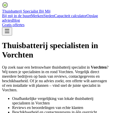
Thuisbatterij Specialist Bij Mij
Bij mij in de buurt
Merken
Steden
Capaciteit calculator
Opslag
advies
Blog
Gratis offertes
Thuisbatterij specialisten in
Vorchten
Op zoek naar een betrouwbare thuisbatterij specialist in
Vorchten
?
Wij tonen je specialisten in en rond
Vorchten
. Vergelijk direct
meerdere bedrijven op basis van reviews, contactgegevens en
beschikbaarheid. Of je nu advies zoekt, een offerte wilt aanvragen
of een installatie wilt plannen – vind snel de juiste specialist in
Vorchten
.
Onafhankelijke vergelijking van lokale thuisbatterij
specialisten in
Vorchten
Reviews en beoordelingen van echte klanten
Beschikbaarheid en contactgegevens in één overzicht