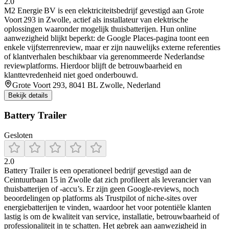
2.0
M2 Energie BV is een elektriciteitsbedrijf gevestigd aan Grote
Voort 293 in Zwolle, actief als installateur van elektrische
oplossingen waaronder mogelijk thuisbatterijen. Hun online
aanwezigheid blijkt beperkt: de Google Places-pagina toont een
enkele vijfsterrenreview, maar er zijn nauwelijks externe referenties
of klantverhalen beschikbaar via gerenommeerde Nederlandse
reviewplatforms. Hierdoor blijft de betrouwbaarheid en
klanttevredenheid niet goed onderbouwd.
Grote Voort 293, 8041 BL Zwolle, Nederland
Bekijk details
Battery Trailer
Gesloten
2.0
Battery Trailer is een operationeel bedrijf gevestigd aan de
Ceintuurbaan 15 in Zwolle dat zich profileert als leverancier van
thuisbatterijen of -accu’s. Er zijn geen Google-reviews, noch
beoordelingen op platforms als Trustpilot of niche-sites over
energiebatterijen te vinden, waardoor het voor potentiële klanten
lastig is om de kwaliteit van service, installatie, betrouwbaarheid of
professionaliteit in te schatten. Het gebrek aan aanwezigheid in