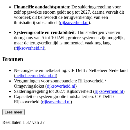
Financiële aandachtspunten
: De salderingsregeling voor
zelf opgewekte stroom geldt nog tot 2027, daarna vervalt dit
voordeel; dit beïnvloedt de terugverdientijd van een
thuisbatterij substantieel (
rijksoverheid.nl
).
Systeemgrootte en rendabiliteit
: Thuisbatterijen variëren
doorgaans van 5 tot 10 kWh; grotere systemen zijn mogelijk,
maar de terugverdientijd is momenteel vaak nog lang
(
rijksoverheid.nl
).
Bronnen
Netcongestie en netbelasting: CE Delft / Netbeheer Nederland
(
netbeheernederland.nl
)
Vergunningen voor zonnepanelen: Rijksoverheid /
Omgevingsloket (
rijksoverheid.nl
)
Salderingsregeling tot 2027: Rijksoverheid (
rijksoverheid.nl
)
Capaciteit en systeemgrootte thuisbatterijen: CE Delft /
Rijksoverheid (
rijksoverheid.nl
)
Lees meer
Resultaten
1
-
37
van
37