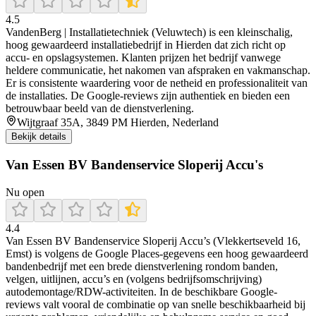
4.5
VandenBerg | Installatietechniek (Veluwtech) is een kleinschalig,
hoog gewaardeerd installatiebedrijf in Hierden dat zich richt op
accu‑ en opslagsystemen. Klanten prijzen het bedrijf vanwege
heldere communicatie, het nakomen van afspraken en vakmanschap.
Er is consistente waardering voor de netheid en professionaliteit van
de installaties. De Google‑reviews zijn authentiek en bieden een
betrouwbaar beeld van de dienstverlening.
Wijtgraaf 35A, 3849 PM Hierden, Nederland
Bekijk details
Van Essen BV Bandenservice Sloperij Accu's
Nu open
4.4
Van Essen BV Bandenservice Sloperij Accu’s (Vlekkertseveld 16,
Emst) is volgens de Google Places-gegevens een hoog gewaardeerd
bandenbedrijf met een brede dienstverlening rondom banden,
velgen, uitlijnen, accu’s en (volgens bedrijfsomschrijving)
autodemontage/RDW-activiteiten. In de beschikbare Google-
reviews valt vooral de combinatie op van snelle beschikbaarheid bij