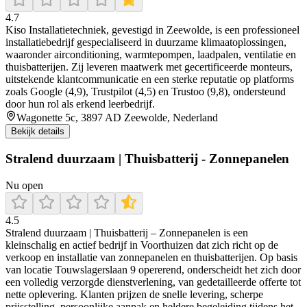
4.7
Kiso Installatietechniek, gevestigd in Zeewolde, is een professioneel
installatiebedrijf gespecialiseerd in duurzame klimaatoplossingen,
waaronder airconditioning, warmtepompen, laadpalen, ventilatie en
thuisbatterijen. Zij leveren maatwerk met gecertificeerde monteurs,
uitstekende klantcommunicatie en een sterke reputatie op platforms
zoals Google (4,9), Trustpilot (4,5) en Trustoo (9,8), ondersteund
door hun rol als erkend leerbedrijf.
Wagonette 5c, 3897 AD Zeewolde, Nederland
Bekijk details
Stralend duurzaam | Thuisbatterij - Zonnepanelen
Nu open
4.5
Stralend duurzaam | Thuisbatterij – Zonnepanelen is een
kleinschalig en actief bedrijf in Voorthuizen dat zich richt op de
verkoop en installatie van zonnepanelen en thuisbatterijen. Op basis
van locatie Touwslagerslaan 9 opererend, onderscheidt het zich door
een volledig verzorgde dienstverlening, van gedetailleerde offerte tot
nette oplevering. Klanten prijzen de snelle levering, scherpe
prijsstelling, persoonlijke aanpak en heldere begeleiding tijdens het