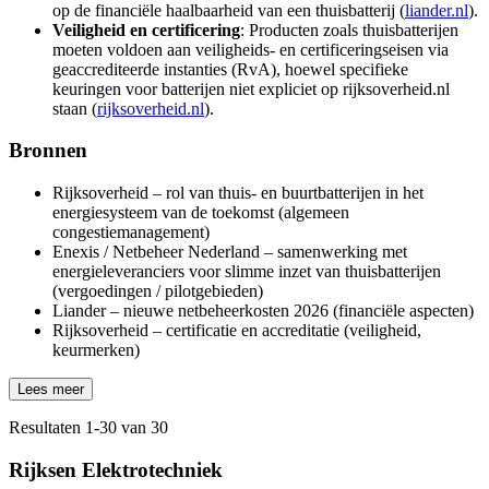
op de financiële haalbaarheid van een thuisbatterij (
liander.nl
).
Veiligheid en certificering
: Producten zoals thuisbatterijen
moeten voldoen aan veiligheids- en certificeringseisen via
geaccrediteerde instanties (RvA), hoewel specifieke
keuringen voor batterijen niet expliciet op rijksoverheid.nl
staan (
rijksoverheid.nl
).
Bronnen
Rijksoverheid – rol van thuis- en buurtbatterijen in het
energiesysteem van de toekomst (algemeen
congestiemanagement)
Enexis / Netbeheer Nederland – samenwerking met
energieleveranciers voor slimme inzet van thuisbatterijen
(vergoedingen / pilotgebieden)
Liander – nieuwe netbeheerkosten 2026 (financiële aspecten)
Rijksoverheid – certificatie en accreditatie (veiligheid,
keurmerken)
Lees meer
Resultaten
1
-
30
van
30
Rijksen Elektrotechniek