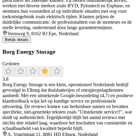
particuliere als zakelijke klanten. Zij bieden onafhankelijk advies,
werken met diverse merken zoals BYD, Pylontech en Enphase, en
stemmen hun voorstellen af op individuele situaties met oog voor
toekomstgebruik zoals elektrisch rijden. Klanten prijzen de
duidelijke communicatie, de professionaliteit van de monteurs en de
snelle levering, ondersteund door lange garantietermijnen.
Veenweg 9, 8162 RJ Epe, Nederland
Bekijk details
Borg Energy Storage
Gesloten
3.8
Borg Energy Storage is een klein, operationeel Nederlands bedrijf
gevestigd in Elburg dat thuisbatterijen of energieopslagdiensten
aanbiedt. Met een uitstekende Google‑beoordeling (4,7) en positieve
klantfeedback wijst het op kundige service en professionele
uitvoering. De reviews komen van herkenbare namen en bevatten
specifieke, niet‑generieke teksten zoals "Uitstekende service!!", wat
duidt op authenticiteit. Tegelijkertijd blijft het aantal reviews met
slechts drie relatief laag, waardoor het inschatten van consistentie en
schaalbaarheid van kwaliteit beperkt blijft.
A. Vogelstraat 11, 8081 HD Elburg, Nederland