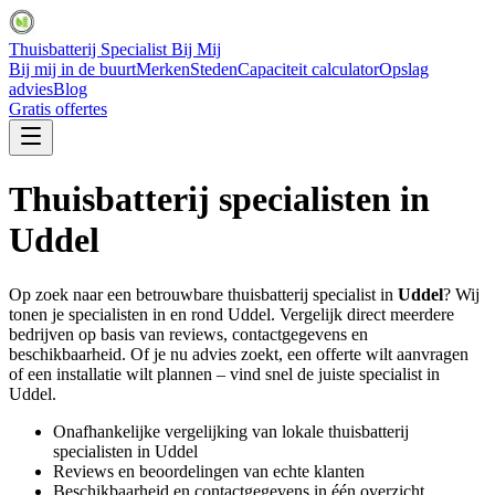
Thuisbatterij Specialist Bij Mij
Bij mij in de buurt
Merken
Steden
Capaciteit calculator
Opslag
advies
Blog
Gratis offertes
Thuisbatterij specialisten in
Uddel
Op zoek naar een betrouwbare thuisbatterij specialist in
Uddel
? Wij
tonen je specialisten in en rond
Uddel
. Vergelijk direct meerdere
bedrijven op basis van reviews, contactgegevens en
beschikbaarheid. Of je nu advies zoekt, een offerte wilt aanvragen
of een installatie wilt plannen – vind snel de juiste specialist in
Uddel
.
Onafhankelijke vergelijking van lokale thuisbatterij
specialisten in
Uddel
Reviews en beoordelingen van echte klanten
Beschikbaarheid en contactgegevens in één overzicht