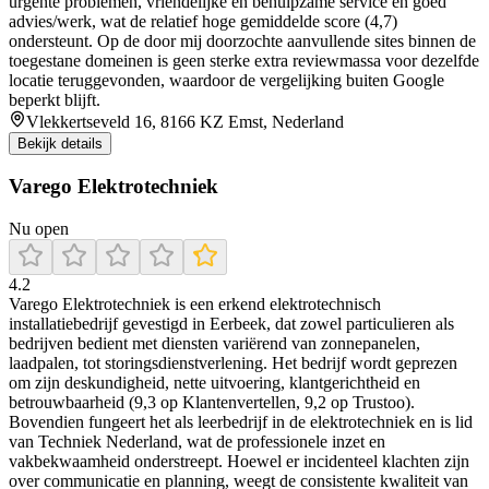
urgente problemen, vriendelijke en behulpzame service en goed
advies/werk, wat de relatief hoge gemiddelde score (4,7)
ondersteunt. Op de door mij doorzochte aanvullende sites binnen de
toegestane domeinen is geen sterke extra reviewmassa voor dezelfde
locatie teruggevonden, waardoor de vergelijking buiten Google
beperkt blijft.
Vlekkertseveld 16, 8166 KZ Emst, Nederland
Bekijk details
Varego Elektrotechniek
Nu open
4.2
Varego Elektrotechniek is een erkend elektrotechnisch
installatiebedrijf gevestigd in Eerbeek, dat zowel particulieren als
bedrijven bedient met diensten variërend van zonnepanelen,
laadpalen, tot storingsdienstverlening. Het bedrijf wordt geprezen
om zijn deskundigheid, nette uitvoering, klantgerichtheid en
betrouwbaarheid (9,3 op Klantenvertellen, 9,2 op Trustoo).
Bovendien fungeert het als leerbedrijf in de elektrotechniek en is lid
van Techniek Nederland, wat de professionele inzet en
vakbekwaamheid onderstreept. Hoewel er incidenteel klachten zijn
over communicatie en planning, weegt de consistente kwaliteit van