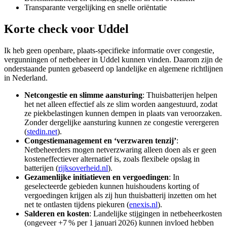
Transparante vergelijking en snelle oriëntatie
Korte check voor
Uddel
Ik heb geen openbare, plaats-specifieke informatie over congestie,
vergunningen of netbeheer in Uddel kunnen vinden. Daarom zijn de
onderstaande punten gebaseerd op landelijke en algemene richtlijnen
in Nederland.
Netcongestie en slimme aansturing
: Thuisbatterijen helpen
het net alleen effectief als ze slim worden aangestuurd, zodat
ze piekbelastingen kunnen dempen in plaats van veroorzaken.
Zonder dergelijke aansturing kunnen ze congestie verergeren
(
stedin.net
).
Congestiemanagement en ‘verzwaren tenzij’
:
Netbeheerders mogen netverzwaring alleen doen als er geen
kosteneffectiever alternatief is, zoals flexibele opslag in
batterijen (
rijksoverheid.nl
).
Gezamenlijke initiatieven en vergoedingen
: In
geselecteerde gebieden kunnen huishoudens korting of
vergoedingen krijgen als zij hun thuisbatterij inzetten om het
net te ontlasten tijdens piekuren (
enexis.nl
).
Salderen en kosten
: Landelijke stijgingen in netbeheerkosten
(ongeveer +7 % per 1 januari 2026) kunnen invloed hebben