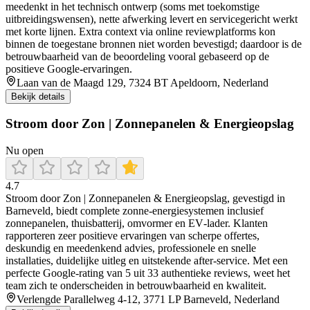
meedenkt in het technisch ontwerp (soms met toekomstige
uitbreidingswensen), nette afwerking levert en servicegericht werkt
met korte lijnen. Extra context via online reviewplatforms kon
binnen de toegestane bronnen niet worden bevestigd; daardoor is de
betrouwbaarheid van de beoordeling vooral gebaseerd op de
positieve Google-ervaringen.
Laan van de Maagd 129, 7324 BT Apeldoorn, Nederland
Bekijk details
Stroom door Zon | Zonnepanelen & Energieopslag
Nu open
4.7
Stroom door Zon | Zonnepanelen & Energieopslag, gevestigd in
Barneveld, biedt complete zonne-energiesystemen inclusief
zonnepanelen, thuisbatterij, omvormer en EV‑lader. Klanten
rapporteren zeer positieve ervaringen van scherpe offertes,
deskundig en meedenkend advies, professionele en snelle
installaties, duidelijke uitleg en uitstekende after‑service. Met een
perfecte Google‑rating van 5 uit 33 authentieke reviews, weet het
team zich te onderscheiden in betrouwbaarheid en kwaliteit.
Verlengde Parallelweg 4-12, 3771 LP Barneveld, Nederland