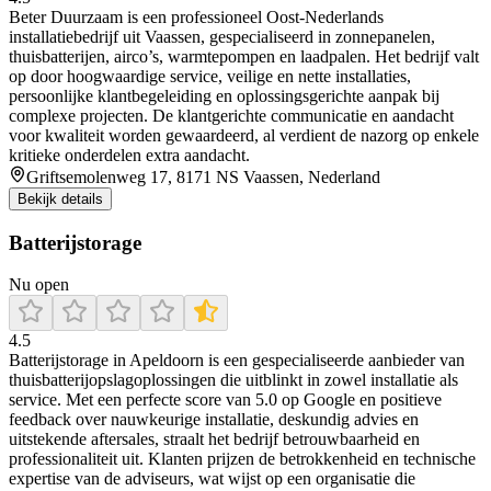
Beter Duurzaam is een professioneel Oost-Nederlands
installatiebedrijf uit Vaassen, gespecialiseerd in zonnepanelen,
thuisbatterijen, airco’s, warmtepompen en laadpalen. Het bedrijf valt
op door hoogwaardige service, veilige en nette installaties,
persoonlijke klantbegeleiding en oplossingsgerichte aanpak bij
complexe projecten. De klantgerichte communicatie en aandacht
voor kwaliteit worden gewaardeerd, al verdient de nazorg op enkele
kritieke onderdelen extra aandacht.
Griftsemolenweg 17, 8171 NS Vaassen, Nederland
Bekijk details
Batterijstorage
Nu open
4.5
Batterijstorage in Apeldoorn is een gespecialiseerde aanbieder van
thuisbatterijopslagoplossingen die uitblinkt in zowel installatie als
service. Met een perfecte score van 5.0 op Google en positieve
feedback over nauwkeurige installatie, deskundig advies en
uitstekende aftersales, straalt het bedrijf betrouwbaarheid en
professionaliteit uit. Klanten prijzen de betrokkenheid en technische
expertise van de adviseurs, wat wijst op een organisatie die