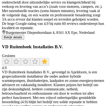
onderscheidt door uitzonderlijke service en klantgerichtheid bij
verkoop en levering van accu’s (zoals voor motoren, campers, etc.).
Met razendsnelle reacties (soms binnen minuten), levering vaak al
de volgende dag, en een warme en professionele benadering zorgt
3A‑accu ervoor dat klanten soepel en tevreden geholpen worden.
De hoge Google‑rating van 4,9 bij ruim 60 reviews onderstreept hun
kwaliteit en reputatie.
Burgemeester Diepenhorstlaan 4, 8161 AX Epe, Nederland
Bekijk details
VD Ruitenbeek Installaties B.V.
Gesloten
4.9
VD Ruitenbeek Installaties B.V., gevestigd in Apeldoorn, is een
gespecialiseerde installateur die onder andere hybride
warmtepompen, thuisbatterijen, laadpalen en zonne-energiesystemen
adviseert en vakkundig installeert. Klanten prijzen het bedrijf om
zijn deskundigheid, heldere communicatie, netheid,
betrouwbaarheid en enthousiasme om door te werken tot alles
perfect functioneert. Met een vrijwel onberispelijke gemiddelde
beoordeling (4.9) blijkt het bedrijf een solide reputatie te hebben