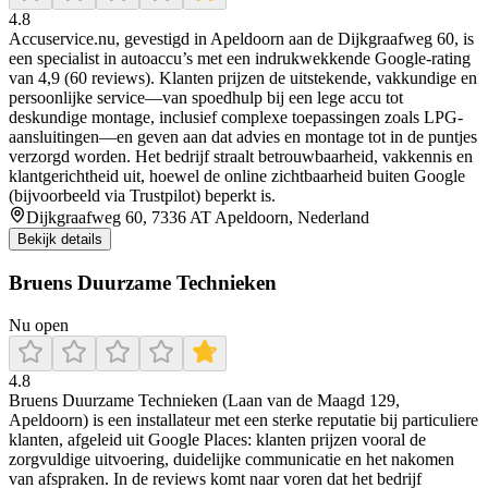
4.8
Accuservice.nu, gevestigd in Apeldoorn aan de Dijkgraafweg 60, is
een specialist in autoaccu’s met een indrukwekkende Google-rating
van 4,9 (60 reviews). Klanten prijzen de uitstekende, vakkundige en
persoonlijke service—van spoedhulp bij een lege accu tot
deskundige montage, inclusief complexe toepassingen zoals LPG-
aansluitingen—en geven aan dat advies en montage tot in de puntjes
verzorgd worden. Het bedrijf straalt betrouwbaarheid, vakkennis en
klantgerichtheid uit, hoewel de online zichtbaarheid buiten Google
(bijvoorbeeld via Trustpilot) beperkt is.
Dijkgraafweg 60, 7336 AT Apeldoorn, Nederland
Bekijk details
Bruens Duurzame Technieken
Nu open
4.8
Bruens Duurzame Technieken (Laan van de Maagd 129,
Apeldoorn) is een installateur met een sterke reputatie bij particuliere
klanten, afgeleid uit Google Places: klanten prijzen vooral de
zorgvuldige uitvoering, duidelijke communicatie en het nakomen
van afspraken. In de reviews komt naar voren dat het bedrijf