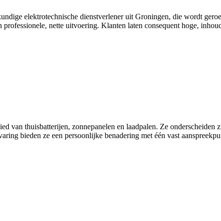
undige elektrotechnische dienstverlener uit Groningen, die wordt geroe
en professionele, nette uitvoering. Klanten laten consequent hoge, inhou
ed van thuisbatterijen, zonnepanelen en laadpalen. Ze onderscheiden zic
aring bieden ze een persoonlijke benadering met één vast aanspreekpunt 