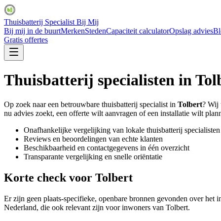
Thuisbatterij Specialist Bij Mij
Bij mij in de buurt
Merken
Steden
Capaciteit calculator
Opslag advies
Bl
Gratis offertes
Thuisbatterij specialisten in
Tol
Op zoek naar een betrouwbare thuisbatterij specialist in
Tolbert
? Wij 
nu advies zoekt, een offerte wilt aanvragen of een installatie wilt plann
Onafhankelijke vergelijking van lokale thuisbatterij specialisten
Reviews en beoordelingen van echte klanten
Beschikbaarheid en contactgegevens in één overzicht
Transparante vergelijking en snelle oriëntatie
Korte check voor
Tolbert
Er zijn geen plaats-specifieke, openbare bronnen gevonden over het ins
Nederland, die ook relevant zijn voor inwoners van Tolbert.