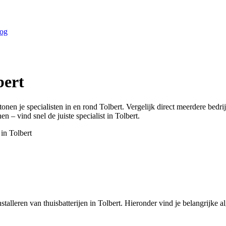
og
bert
tonen je specialisten in en rond
Tolbert
. Vergelijk direct meerdere bedr
en – vind snel de juiste specialist in
Tolbert
.
 in
Tolbert
talleren van thuisbatterijen in Tolbert. Hieronder vind je belangrijke a