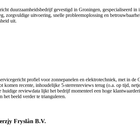
icht duurzaamheidsbedrijf gevestigd in Groningen, gespecialiseerd in i
g, zorgvuldige uitvoering, snelle probleemoplossing en betrouwbaarhei
heid uit.
servicegericht profiel voor zonnepanelen en elektrotechniek, met in d
omen recente, inhoudelijke 5-sterrenreviews terug (o.a. op tijd, netjes
e huidige reviewdata lijkt het bedrijf momenteel een hoge klantwaarderi
het beeld verder te trianguleren.
erzjy Fryslân B.V.