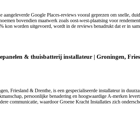
aangeleverde Google Places-reviews vooral geprezen om snelle, duideli
oemen bovendien maatwerk zoals oost-west-plaatsing voor rendement en 
% kon worden uitgevoerd, wordt in de reviews benadrukt dat er in same
epanelen & thuisbatterij installateur | Groningen, Fri
ngen, Friesland & Drenthe, is een gespecialiseerde installateur in duu
akmanschap, persoonlijke benadering en hoogwaardige A-merken levert het
heldere communicatie, waardoor Groene Kracht Installaties zich ondersc