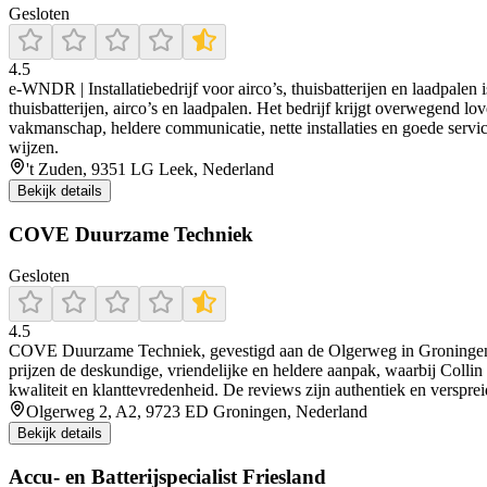
Gesloten
4.5
e‑WNDR | Installatiebedrijf voor airco’s, thuisbatterijen en laadpalen
thuisbatterijen, airco’s en laadpalen. Het bedrijf krijgt overwegend 
vakmanschap, heldere communicatie, nette installaties en goede service
wijzen.
't Zuden, 9351 LG Leek, Nederland
Bekijk details
COVE Duurzame Techniek
Gesloten
4.5
COVE Duurzame Techniek, gevestigd aan de Olgerweg in Groningen, is
prijzen de deskundige, vriendelijke en heldere aanpak, waarbij Collin
kwaliteit en klanttevredenheid. De reviews zijn authentiek en verspr
Olgerweg 2, A2, 9723 ED Groningen, Nederland
Bekijk details
Accu- en Batterijspecialist Friesland