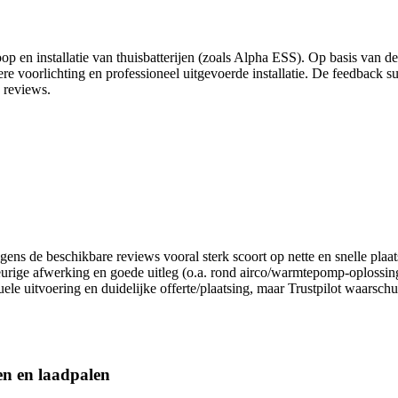
p en installatie van thuisbatterijen (zoals Alpha ESS). Op basis van de
dere voorlichting en professioneel uitgevoerde installatie. De feedbac
 reviews.
lgens de beschikbare reviews vooral sterk scoort op nette en snelle pla
urige afwerking en goede uitleg (o.a. rond airco/warmtepomp-oplossin
uele uitvoering en duidelijke offerte/plaatsing, maar Trustpilot waarsc
jen en laadpalen