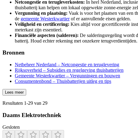
Netcongestie en terugleverkosten:
In heel Nederland, inclusie
thuisbatterij kan helpen om lokaal opgewekte zonne-energie zel
Vergunning en plaatsing:
Vaak is voor het plaatsen van een th
de
gemeente Westerkwartier
of er aanvullende eisen gelden.
Veiligheid en certificering:
Kies altijd voor gecertificeerde i
meterkast zijn essentieel.
Financiële aspecten (salderen):
De salderingsregeling wordt d
batterij. Houd echter rekening met onzekere terugverdientijden.
Bronnen
Netbeheer Nederland – Netcongestie en teruglevering
Rijksoverheid – Subsidies en regelgeving thuisbatterijen
Gemeente Westerkwartier – Vergunningen en bouwen
Consumentenbond – Thuisbatterijen uitleg en tips
Lees meer
Resultaten
1
-
29
van
29
Daams Elektrotechniek
Gesloten