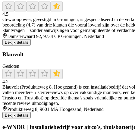
4.5
Gewoonpower, gevestigd in Groningen, is gespecialiseerd in de verkoo
beoordeling (4.7) van drie klanten die vooral lovend zijn over de hel
klantvragen – zonder aanwijzingen voor gemanipuleerde of verdachte
Damsterwaard 92, 9734 CP Groningen, Nederland
Bekijk details
Blauvolt
Gesloten
4.5
Blauvolt (Produktieweg 8, Hoogezand) is een installatiebedrijf dat vo
vallen meerdere 5-sterrereviews op over vakkundige monteurs, een ke
Trustoo en Trustpilot) op dezelfde thema’s zoals vriendelijke en punct
recente review-uitnodigingen.
Produktieweg 8, 9601 MA Hoogezand, Nederland
Bekijk details
e-WNDR | Installatiebedrijf voor airco's, thuisbatteri