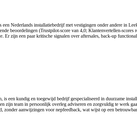
 is een Nederlands installatiebedrijf met vestigingen onder andere in L
lovende beoordelingen (Trustpilot-score van 4,0; Klantenvertellen-score
. Er zijn een paar kritische signalen over aftersales, back-up function
 een kundig en toegewijd bedrijf gespecialiseerd in duurzame install
 en zijn team in persoonlijk overleg adviseren en zorgvuldig te werk ga
eid, zonder aanwijzingen voor nepfeedback, wat wijst op een betrouwbare