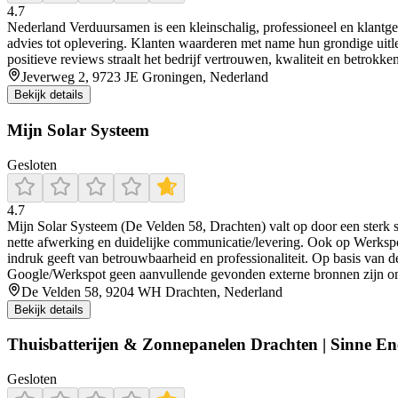
4.7
Nederland Verduursamen is een kleinschalig, professioneel en klantger
advies tot oplevering. Klanten waarderen met name hun grondige uitle
positieve reviews straalt het bedrijf vertrouwen, kwaliteit en betrokken
Jeverweg 2, 9723 JE Groningen, Nederland
Bekijk details
Mijn Solar Systeem
Gesloten
4.7
Mijn Solar Systeem (De Velden 58, Drachten) valt op door een sterk 
nette afwerking en duidelijke communicatie/levering. Ook op Werkspot k
indruk geeft van betrouwbaarheid en professionaliteit. Op basis van d
Google/Werkspot geen aanvullende gevonden externe bronnen zijn om 
De Velden 58, 9204 WH Drachten, Nederland
Bekijk details
Thuisbatterijen & Zonnepanelen Drachten | Sinne En
Gesloten