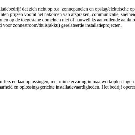
ebedrijf dat zich richt op o.a. zonnepanelen en opslag/elektrische o
lanten prijzen vooral het nakomen van afspraken, communicatie, snelh
ronnen op de toegestane domeinen niet of nauwelijks aanvullende aank
or zonnestroom/thuis(akku) gerelateerde installatieprojecten.
ebuffers en laadoplossingen, met ruime ervaring in maatwerkoplossing
rheid en oplossingsgerichte installatievaardigheden. Het bedrijf operee