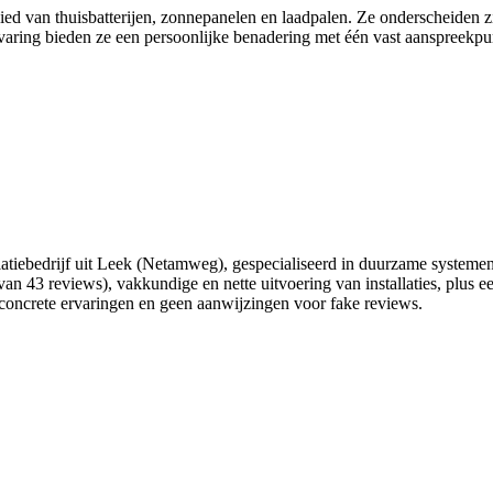
ed van thuisbatterijen, zonnepanelen en laadpalen. Ze onderscheiden zic
aring bieden ze een persoonlijke benadering met één vast aanspreekpunt 
llatiebedrijf uit Leek (Netamweg), gespecialiseerd in duurzame system
an 43 reviews), vakkundige en nette uitvoering van installaties, plus ee
concrete ervaringen en geen aanwijzingen voor fake reviews.