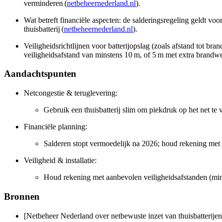
verminderen (
netbeheernederland.nl
).
Wat betreft financiële aspecten: de salderingsregeling geldt voo
thuisbatterij (
netbeheernederland.nl
).
Veiligheidsrichtlijnen voor batterijopslag (zoals afstand tot br
veiligheidsafstand van minstens 10 m, of 5 m met extra brandw
Aandachtspunten
Netcongestie & teruglevering:
Gebruik een thuisbatterij slim om piekdruk op het net te 
Financiële planning:
Salderen stopt vermoedelijk na 2026; houd rekening met t
Veiligheid & installatie:
Houd rekening met aanbevolen veiligheidsafstanden (min
Bronnen
[Netbeheer Nederland over netbewuste inzet van thuisbatterijen