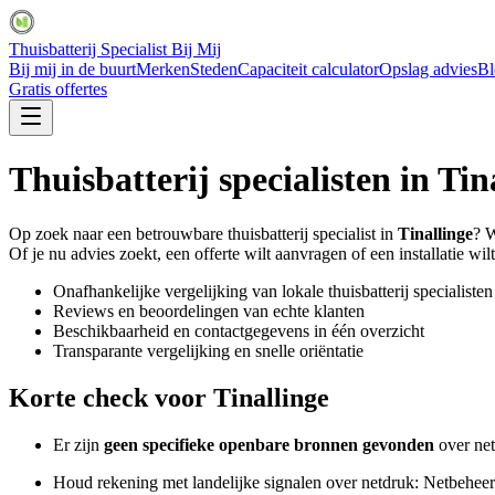
Thuisbatterij Specialist Bij Mij
Bij mij in de buurt
Merken
Steden
Capaciteit calculator
Opslag advies
Bl
Gratis offertes
Thuisbatterij specialisten in
Tin
Op zoek naar een betrouwbare thuisbatterij specialist in
Tinallinge
? W
Of je nu advies zoekt, een offerte wilt aanvragen of een installatie wilt
Onafhankelijke vergelijking van lokale thuisbatterij specialisten
Reviews en beoordelingen van echte klanten
Beschikbaarheid en contactgegevens in één overzicht
Transparante vergelijking en snelle oriëntatie
Korte check voor
Tinallinge
Er zijn
geen specifieke openbare bronnen gevonden
over net
Houd rekening met landelijke signalen over netdruk: Netbeheer 