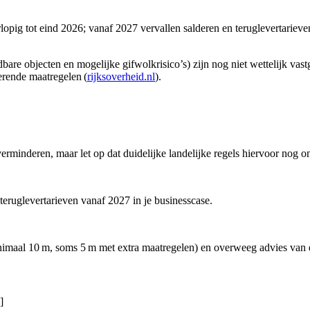
rlopig tot eind 2026; vanaf 2027 vervallen salderen en teruglevertarieve
andbare objecten en mogelijke gifwolkrisico’s) zijn nog niet wettelijk v
erende maatregelen (
rijksoverheid.nl
).
verminderen, maar let op dat duidelijke landelijke regels hiervoor nog o
eruglevertarieven vanaf 2027 in je businesscase.
imaal 10 m, soms 5 m met extra maatregelen) en overweeg advies van e
]