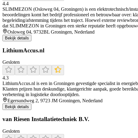
4.4
SLIMMEZON (Osloweg 04, Groningen) is een elektrotechnisch/instalati
beoordelingen komt het bedrijf professioneel en betrouwbaar over: k
begeleiding/afstemming tijdens het traject. Hoewel externe reviewb
dat SLIMMEZON in Groningen een sterke reputatie heeft opgebouwd vo
Osloweg 04, 9732BL Groningen, Nederland
Bekijk details
LithiumAccus.nl
Gesloten
4.3
LithiumAccus.nl is een in Groningen gevestigde specialist in energi
Klanten prijzen hun deskundige, klantgerichte aanpak, goede bereikbaa
verbetering in logistieke doorlooptijden.
Egersundweg 2, 9723 JM Groningen, Nederland
Bekijk details
van Riesen Installatietechniek B.V.
Gesloten