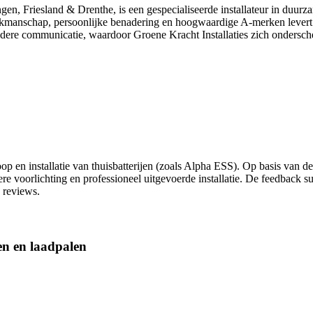
ngen, Friesland & Drenthe, is een gespecialiseerde installateur in duu
akmanschap, persoonlijke benadering en hoogwaardige A-merken levert het
heldere communicatie, waardoor Groene Kracht Installaties zich ondersc
p en installatie van thuisbatterijen (zoals Alpha ESS). Op basis van de
dere voorlichting en professioneel uitgevoerde installatie. De feedbac
 reviews.
jen en laadpalen