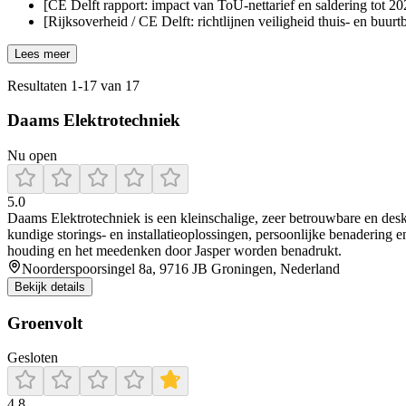
[CE Delft rapport: impact van ToU-nettarief en saldering tot 20
[Rijksoverheid / CE Delft: richtlijnen veiligheid thuis- en buurtb
Lees meer
Resultaten
1
-
17
van
17
Daams Elektrotechniek
Nu open
5.0
Daams Elektrotechniek is een kleinschalige, zeer betrouwbare en desk
kundige storings‑ en installatieoplossingen, persoonlijke benadering 
houding en het meedenken door Jasper worden benadrukt.
Noorderspoorsingel 8a, 9716 JB Groningen, Nederland
Bekijk details
Groenvolt
Gesloten
4.8