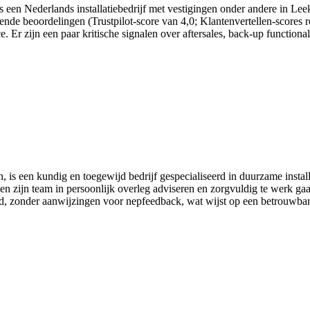
 is een Nederlands installatiebedrijf met vestigingen onder andere in L
lovende beoordelingen (Trustpilot-score van 4,0; Klantenvertellen-score
. Er zijn een paar kritische signalen over aftersales, back-up function
 een kundig en toegewijd bedrijf gespecialiseerd in duurzame install
 en zijn team in persoonlijk overleg adviseren en zorgvuldig te werk ga
eid, zonder aanwijzingen voor nepfeedback, wat wijst op een betrouwbare