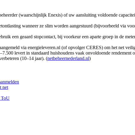
beheerder (waarschijnlijk Enexis) of uw aansluiting voldoende capaciteit
 netontlasting wanneer ze slim worden aangestuurd (bijvoorbeeld via v
gebruik een geaard stopcontact, bij voorkeur een aparte groep in de mete
 aangemeld via energieleveren.nl (of opvolger CERES) om het net veili
0–7.500 levert in standaard huishoudens vaak onvoldoende rendement op
rbeteren (10–14 jaar). (
netbeheernederland.nl
)
 aanmelden
t net
n ToU