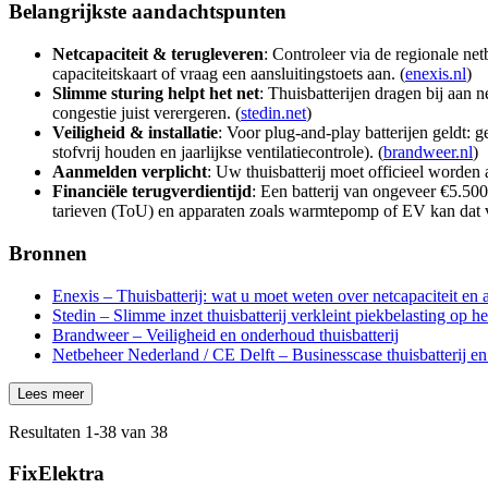
Belangrijkste aandachtspunten
Netcapaciteit & terugleveren
: Controleer via de regionale net
capaciteitskaart of vraag een aansluitingstoets aan. (
enexis.nl
)
Slimme sturing helpt het net
: Thuisbatterijen dragen bij aan
congestie juist verergeren. (
stedin.net
)
Veiligheid & installatie
: Voor plug‑and‑play batterijen geldt: 
stofvrij houden en jaarlijkse ventilatiecontrole). (
brandweer.nl
)
Aanmelden verplicht
: Uw thuisbatterij moet officieel worden
Financiële terugverdientijd
: Een batterij van ongeveer €5.50
tarieven (ToU) en apparaten zoals warmtepomp of EV kan dat ve
Bronnen
Enexis – Thuisbatterij: wat u moet weten over netcapaciteit en
Stedin – Slimme inzet thuisbatterij verkleint piekbelasting op he
Brandweer – Veiligheid en onderhoud thuisbatterij
Netbeheer Nederland / CE Delft – Businesscase thuisbatterij e
Lees meer
Resultaten
1
-
38
van
38
FixElektra