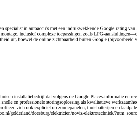
en specialist in autoaccu’s met een indrukwekkende Google-rating van 4
 montage, inclusief complexe toepassingen zoals LPG-aansluitingen—en
heid uit, hoewel de online zichtbaarheid buiten Google (bijvoorbeeld via
nisch installatiebedrijf dat volgens de Google Places-informatie en r
snelle en professionele storingsoplossing als kwalitatieve werkzaamhed
jf profileert zich ook expliciet op zonnepanelen, thuisbatterijen en laad
ustoo.nl/gelderland/doesburg/elektricien/noviz-elektrotechniek/?utm_sour