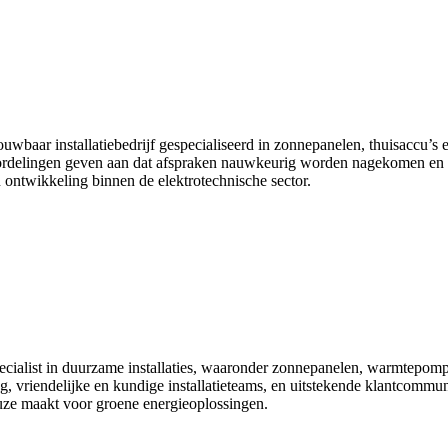
baar installatiebedrijf gespecialiseerd in zonnepanelen, thuisaccu’s 
eoordelingen geven aan dat afspraken nauwkeurig worden nagekomen en 
n ontwikkeling binnen de elektrotechnische sector.
alist in duurzame installaties, waaronder zonnepanelen, warmtepompen,
, vriendelijke en kundige installatieteams, en uitstekende klantcommunic
uze maakt voor groene energieoplossingen.