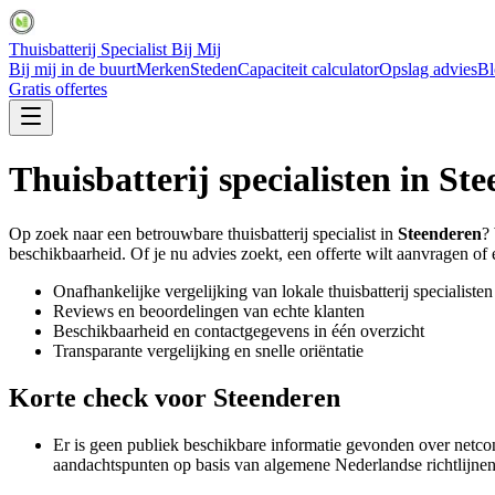
Thuisbatterij Specialist Bij Mij
Bij mij in de buurt
Merken
Steden
Capaciteit calculator
Opslag advies
Bl
Gratis offertes
Thuisbatterij specialisten in
Ste
Op zoek naar een betrouwbare thuisbatterij specialist in
Steenderen
?
beschikbaarheid. Of je nu advies zoekt, een offerte wilt aanvragen of ee
Onafhankelijke vergelijking van lokale thuisbatterij specialisten
Reviews en beoordelingen van echte klanten
Beschikbaarheid en contactgegevens in één overzicht
Transparante vergelijking en snelle oriëntatie
Korte check voor
Steenderen
Er is geen publiek beschikbare informatie gevonden over netcon
aandachtspunten op basis van algemene Nederlandse richtlijnen