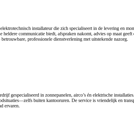
elektrotechnisch installateur die zich specialiseert in de levering en m
e heldere communicatie biedt, afspraken nakomt, advies op maat geeft e
 betrouwbare, professionele dienstverlening met uitstekende nazorg.
drijf gespecialiseerd in zonnepanelen, airco’s én elektrische installatie
situaties—zelfs buiten kantooruren. De service is vriendelijk en trans
nd ervaren.