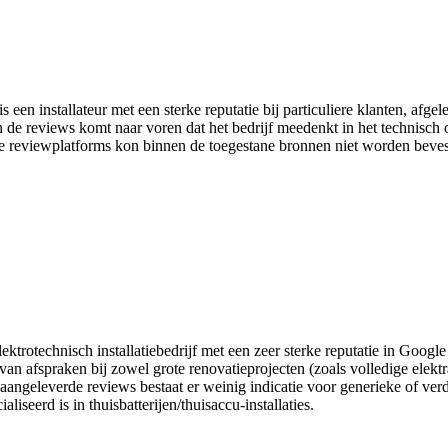
installateur met een sterke reputatie bij particuliere klanten, afgele
n de reviews komt naar voren dat het bedrijf meedenkt in het technisch
nline reviewplatforms kon binnen de toegestane bronnen niet worden beve
ktrotechnisch installatiebedrijf met een zeer sterke reputatie in Googl
van afspraken bij zowel grote renovatieprojecten (zoals volledige elek
aangeleverde reviews bestaat er weinig indicatie voor generieke of ver
liseerd is in thuisbatterijen/thuisaccu-installaties.