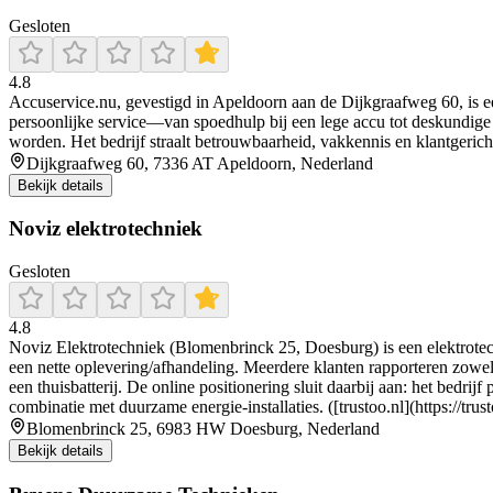
Gesloten
4.8
Accuservice.nu, gevestigd in Apeldoorn aan de Dijkgraafweg 60, is e
persoonlijke service—van spoedhulp bij een lege accu tot deskundige
worden. Het bedrijf straalt betrouwbaarheid, vakkennis en klantgericht
Dijkgraafweg 60, 7336 AT Apeldoorn, Nederland
Bekijk details
Noviz elektrotechniek
Gesloten
4.8
Noviz Elektrotechniek (Blomenbrinck 25, Doesburg) is een elektrotech
een nette oplevering/afhandeling. Meerdere klanten rapporteren zowel 
een thuisbatterij. De online positionering sluit daarbij aan: het bedri
combinatie met duurzame energie-installaties. ([trustoo.nl](https://tr
Blomenbrinck 25, 6983 HW Doesburg, Nederland
Bekijk details