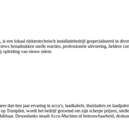
s een lokaal elektrotechnisch installatiebedrijf gespecialiseerd in div
ews benadrukken snelle reacties, professionele uitvoering, heldere comm
 opleiding van nieuw talent.
 dan tien jaar ervaring in accu’s, laadkabels, thuisladers en laadpalen
op Trustpilot, wordt het bedrijf geroemd om zijn scherpe prijzen, snell
schikbaar. Desondanks straalt Accu‑Machine.nl betrouwbaarheid, deskund