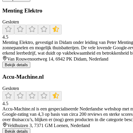
Menting Elektro
Gesloten
4.5
Menting Elektro, gevestigd in Didam onder leiding van Peter Menting, i
zonnepanelen en mogelijk thuisbatterijen. De vele lovende Google‑revi
erkend leerbedrijf, wat duidt op vakbekwaamheid en betrokkenheid bij
Van Rouwenoortweg 14, 6942 PK Didam, Nederland
Bekijk details
Accu-Machine.nl
Gesloten
4.5
Accu‑Machine.nl is een gespecialiseerde Nederlandse webshop met meer
Google‑rating van 4,3 op basis van circa 200 reviews en sterke scores 
over thuisaccu’s, blijken er (nog) geen producten in die categorie be
Veldhuizen 3, 7371 GM Loenen, Nederland
Bekijk details