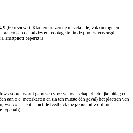
,9 (60 reviews). Klanten prijzen de uitstekende, vakkundige en
 geven aan dat advies en montage tot in de puntjes verzorgd
 Trustpilot) beperkt is.
eviews vooral wordt geprezen voor vakmanschap, duidelijke uitleg en
en aan o.a. meterkasten en (in ten minste één geval) het plaatsen van
palen, wat consistent is met de feedback die genoemd wordt in
ce=openai))