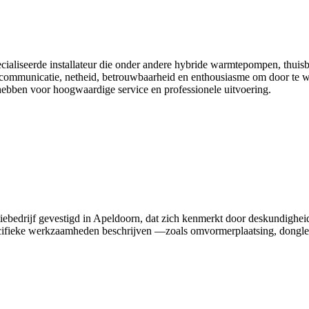
ecialiseerde installateur die onder andere hybride warmtepompen, thuis
re communicatie, netheid, betrouwbaarheid en enthousiasme om door te wer
e hebben voor hoogwaardige service en professionele uitvoering.
latiebedrijf gevestigd in Apeldoorn, dat zich kenmerkt door deskundighei
ecifieke werkzaamheden beschrijven —zoals omvormerplaatsing, dongle-r