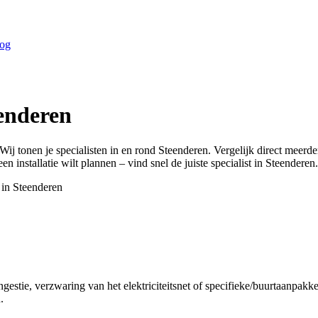
og
enderen
 Wij tonen je specialisten in en rond
Steenderen
. Vergelijk direct meerd
n installatie wilt plannen – vind snel de juiste specialist in
Steenderen
.
 in
Steenderen
gestie, verzwaring van het elektriciteitsnet of specifieke/buurtaanpa
.