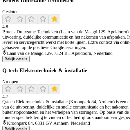
Bruens Duurzame Technieken
Gesloten
4.8
Bruens Duurzame Technieken (Laan van de Maagd 129, Apeldoorn) is een 
uitvoering, duidelijke communicatie en het nakomen van afspraken. I
levert en servicegericht werkt met korte lijnen. Extra context via o
gebaseerd op de positieve Google-ervaringen.
Laan van de Maagd 129, 7324 BT Apeldoorn, Nederland
Bekijk details
Q-tech Elektrotechniek & installatie
Nu open
4.7
Q-tech Elektrotechniek & installatie (Kroonpark 84, Arnhem) is een ele
van de uitvoering, duidelijke en snelle communicatie en het nakomen 
buitenstopcontacten en het verhelpen van storingen). Op basis van de 
minder specifiek terug te vinden of het bedrijf ook aantoonbaar gespecia
Kroonpark 84, 6831 GV Arnhem, Nederland
Bekijk details