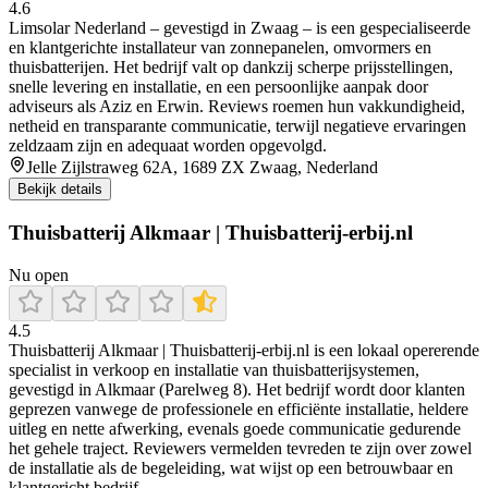
4.6
Limsolar Nederland – gevestigd in Zwaag – is een gespecialiseerde
en klantgerichte installateur van zonnepanelen, omvormers en
thuisbatterijen. Het bedrijf valt op dankzij scherpe prijsstellingen,
snelle levering en installatie, en een persoonlijke aanpak door
adviseurs als Aziz en Erwin. Reviews roemen hun vakkundigheid,
netheid en transparante communicatie, terwijl negatieve ervaringen
zeldzaam zijn en adequaat worden opgevolgd.
Jelle Zijlstraweg 62A, 1689 ZX Zwaag, Nederland
Bekijk details
Thuisbatterij Alkmaar | Thuisbatterij-erbij.nl
Nu open
4.5
Thuisbatterij Alkmaar | Thuisbatterij‑erbij.nl is een lokaal opererende
specialist in verkoop en installatie van thuisbatterijsystemen,
gevestigd in Alkmaar (Parelweg 8). Het bedrijf wordt door klanten
geprezen vanwege de professionele en efficiënte installatie, heldere
uitleg en nette afwerking, evenals goede communicatie gedurende
het gehele traject. Reviewers vermelden tevreden te zijn over zowel
de installatie als de begeleiding, wat wijst op een betrouwbaar en
klantgericht bedrijf.