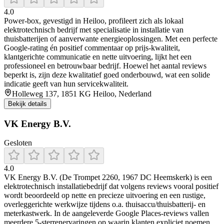
4.0
Power‑box, gevestigd in Heiloo, profileert zich als lokaal
elektrotechnisch bedrijf met specialisatie in installatie van
thuisbatterijen of aanverwante energieoplossingen. Met een perfecte
Google‑rating én positief commentaar op prijs‑kwaliteit,
klantgerichte communicatie en nette uitvoering, lijkt het een
professioneel en betrouwbaar bedrijf. Hoewel het aantal reviews
beperkt is, zijn deze kwalitatief goed onderbouwd, wat een solide
indicatie geeft van hun servicekwaliteit.
Holleweg 137, 1851 KG Heiloo, Nederland
Bekijk details
VK Energy B.V.
Gesloten
4.0
VK Energy B.V. (De Trompet 2260, 1967 DC Heemskerk) is een
elektrotechnisch installatiebedrijf dat volgens reviews vooral positief
wordt beoordeeld op nette en precieze uitvoering en een rustige,
overleggerichte werkwijze tijdens o.a. thuisaccu/thuisbatterij- en
meterkastwerk. In de aangeleverde Google Places-reviews vallen
meerdere 5-sterrenervaringen op waarin klanten expliciet noemen