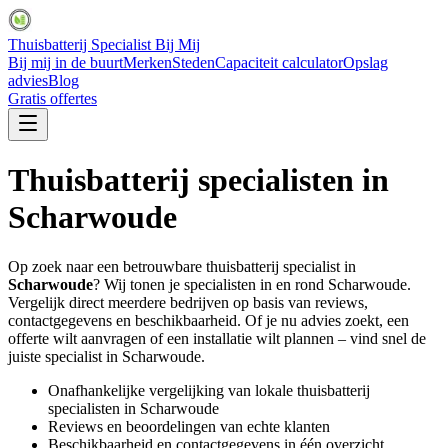
Thuisbatterij Specialist Bij Mij
Bij mij in de buurt
Merken
Steden
Capaciteit calculator
Opslag
advies
Blog
Gratis offertes
Thuisbatterij specialisten in
Scharwoude
Op zoek naar een betrouwbare thuisbatterij specialist in
Scharwoude
? Wij tonen je specialisten in en rond
Scharwoude
.
Vergelijk direct meerdere bedrijven op basis van reviews,
contactgegevens en beschikbaarheid. Of je nu advies zoekt, een
offerte wilt aanvragen of een installatie wilt plannen – vind snel de
juiste specialist in
Scharwoude
.
Onafhankelijke vergelijking van lokale thuisbatterij
specialisten in
Scharwoude
Reviews en beoordelingen van echte klanten
Beschikbaarheid en contactgegevens in één overzicht