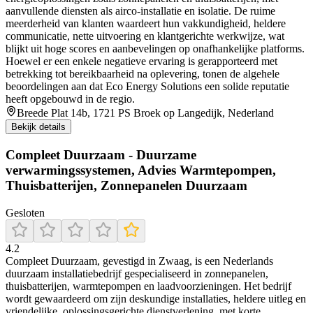
aanvullende diensten als airco-installatie en isolatie. De ruime
meerderheid van klanten waardeert hun vakkundigheid, heldere
communicatie, nette uitvoering en klantgerichte werkwijze, wat
blijkt uit hoge scores en aanbevelingen op onafhankelijke platforms.
Hoewel er een enkele negatieve ervaring is gerapporteerd met
betrekking tot bereikbaarheid na oplevering, tonen de algehele
beoordelingen aan dat Eco Energy Solutions een solide reputatie
heeft opgebouwd in de regio.
Breede Plat 14b, 1721 PS Broek op Langedijk, Nederland
Bekijk details
Compleet Duurzaam - Duurzame
verwarmingssystemen, Advies Warmtepompen,
Thuisbatterijen, Zonnepanelen Duurzaam
Gesloten
4.2
Compleet Duurzaam, gevestigd in Zwaag, is een Nederlands
duurzaam installatiebedrijf gespecialiseerd in zonnepanelen,
thuisbatterijen, warmtepompen en laadvoorzieningen. Het bedrijf
wordt gewaardeerd om zijn deskundige installaties, heldere uitleg en
vriendelijke, oplossingsgerichte dienstverlening, met korte