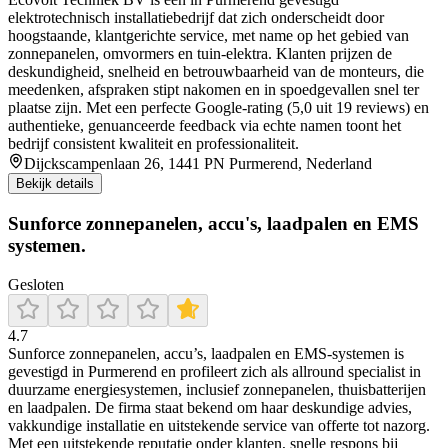
elektrotechnisch installatiebedrijf dat zich onderscheidt door
hoogstaande, klantgerichte service, met name op het gebied van
zonnepanelen, omvormers en tuin‑elektra. Klanten prijzen de
deskundigheid, snelheid en betrouwbaarheid van de monteurs, die
meedenken, afspraken stipt nakomen en in spoedgevallen snel ter
plaatse zijn. Met een perfecte Google‑rating (5,0 uit 19 reviews) en
authentieke, genuanceerde feedback via echte namen toont het
bedrijf consistent kwaliteit en professionaliteit.
Dijckscampenlaan 26, 1441 PN Purmerend, Nederland
Bekijk details
Sunforce zonnepanelen, accu's, laadpalen en EMS
systemen.
Gesloten
4.7
Sunforce zonnepanelen, accu’s, laadpalen en EMS-systemen is
gevestigd in Purmerend en profileert zich als allround specialist in
duurzame energiesystemen, inclusief zonnepanelen, thuisbatterijen
en laadpalen. De firma staat bekend om haar deskundige advies,
vakkundige installatie en uitstekende service van offerte tot nazorg.
Met een uitstekende reputatie onder klanten, snelle respons bij