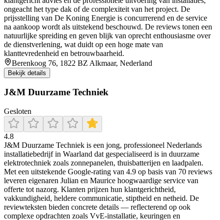
klantgericht advies en de professionele uitvoering van installaties,
ongeacht het type dak of de complexiteit van het project. De
prijsstelling van De Koning Energie is concurrerend en de service
na aankoop wordt als uitstekend beschouwd. De reviews tonen een
natuurlijke spreiding en geven blijk van oprecht enthousiasme over
de dienstverlening, wat duidt op een hoge mate van
klanttevredenheid en betrouwbaarheid.
Berenkoog 76, 1822 BZ Alkmaar, Nederland
Bekijk details
J&M Duurzame Techniek
Gesloten
4.8
J&M Duurzame Techniek is een jong, professioneel Nederlands
installatiebedrijf in Waarland dat gespecialiseerd is in duurzame
elektrotechniek zoals zonnepanelen, thuisbatterijen en laadpalen.
Met een uitstekende Google-rating van 4.9 op basis van 70 reviews
leveren eigenaren Julian en Maurice hoogwaardige service van
offerte tot nazorg. Klanten prijzen hun klantgerichtheid,
vakkundigheid, heldere communicatie, stiptheid en netheid. De
reviewteksten bieden concrete details — reflecterend op ook
complexe opdrachten zoals VvE-installatie, keuringen en