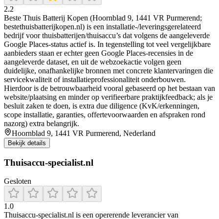
2.2
Beste Thuis Batterij Kopen (Hoornblad 9, 1441 VR Purmerend;
bestethuisbatterijkopen.nl) is een installatie-/leveringsgerelateerd
bedrijf voor thuisbatterijen/thuisaccu’s dat volgens de aangeleverde
Google Places-status actief is. In tegenstelling tot veel vergelijkbare
aanbieders staan er echter geen Google Places-recensies in de
aangeleverde dataset, en uit de webzoekactie volgen geen
duidelijke, onafhankelijke bronnen met concrete klantervaringen die
servicekwaliteit of installatieprofessionaliteit onderbouwen.
Hierdoor is de betrouwbaarheid vooral gebaseerd op het bestaan van
website/plaatsing en minder op verifieerbare praktijkfeedback; als je
besluit zaken te doen, is extra due diligence (KvK/erkenningen,
scope installatie, garanties, offertevoorwaarden en afspraken rond
nazorg) extra belangrijk.
Hoornblad 9, 1441 VR Purmerend, Nederland
Bekijk details
Thuisaccu-specialist.nl
Gesloten
1.0
Thuisaccu‑specialist.nl is een opererende leverancier van