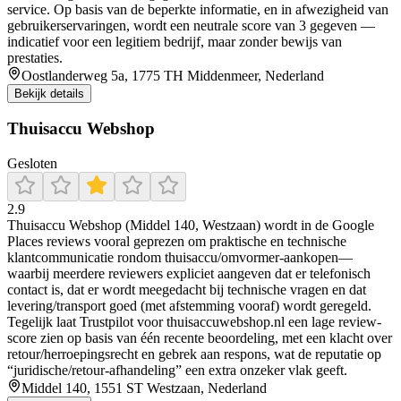
service. Op basis van de beperkte informatie, en in afwezigheid van
gebruikerservaringen, wordt een neutrale score van 3 gegeven —
indicatief voor een legitiem bedrijf, maar zonder bewijs van
prestaties.
Oostlanderweg 5a, 1775 TH Middenmeer, Nederland
Bekijk details
Thuisaccu Webshop
Gesloten
2.9
Thuisaccu Webshop (Middel 140, Westzaan) wordt in de Google
Places reviews vooral geprezen om praktische en technische
klantcommunicatie rondom thuisaccu/omvormer-aankopen—
waarbij meerdere reviewers expliciet aangeven dat er telefonisch
contact is, dat er wordt meegedacht bij technische vragen en dat
levering/transport goed (met afstemming vooraf) wordt geregeld.
Tegelijk laat Trustpilot voor thuisaccuwebshop.nl een lage review-
score zien op basis van één recente beoordeling, met een klacht over
retour/herroepingsrecht en gebrek aan respons, wat de reputatie op
“juridische/retour-afhandeling” een extra onzeker vlak geeft.
Middel 140, 1551 ST Westzaan, Nederland