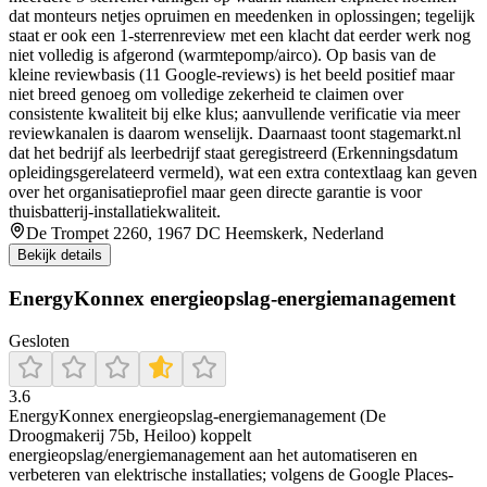
dat monteurs netjes opruimen en meedenken in oplossingen; tegelijk
staat er ook een 1-sterrenreview met een klacht dat eerder werk nog
niet volledig is afgerond (warmtepomp/airco). Op basis van de
kleine reviewbasis (11 Google-reviews) is het beeld positief maar
niet breed genoeg om volledige zekerheid te claimen over
consistente kwaliteit bij elke klus; aanvullende verificatie via meer
reviewkanalen is daarom wenselijk. Daarnaast toont stagemarkt.nl
dat het bedrijf als leerbedrijf staat geregistreerd (Erkenningsdatum
opleidingsgerelateerd vermeld), wat een extra contextlaag kan geven
over het organisatieprofiel maar geen directe garantie is voor
thuisbatterij-installatiekwaliteit.
De Trompet 2260, 1967 DC Heemskerk, Nederland
Bekijk details
EnergyKonnex energieopslag-energiemanagement
Gesloten
3.6
EnergyKonnex energieopslag-energiemanagement (De
Droogmakerij 75b, Heiloo) koppelt
energieopslag/energiemanagement aan het automatiseren en
verbeteren van elektrische installaties; volgens de Google Places-