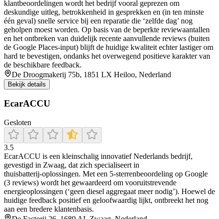
klantbeoordelingen wordt het bedrijf vooral geprezen om
deskundige uitleg, betrokkenheid in gesprekken en (in ten minste
één geval) snelle service bij een reparatie die ‘zelfde dag’ nog
geholpen moest worden. Op basis van de beperkte reviewaantallen
en het ontbreken van duidelijk recente aanvullende reviews (buiten
de Google Places-input) blijft de huidige kwaliteit echter lastiger om
hard te bevestigen, ondanks het overwegend positieve karakter van
de beschikbare feedback.
De Droogmakerij 75b, 1851 LX Heiloo, Nederland
Bekijk details
EcarACCU
Gesloten
3.5
EcarACCU is een kleinschalig innovatief Nederlands bedrijf,
gevestigd in Zwaag, dat zich specialiseert in
thuisbatterij‑oplossingen. Met een 5‑sterrenbeoordeling op Google
(3 reviews) wordt het gewaardeerd om vooruitstrevende
energieoplossingen (‘geen diesel aggregaat meer nodig’). Hoewel de
huidige feedback positief en geloofwaardig lijkt, ontbreekt het nog
aan een bredere klantenbasis.
De Factorij 26, 1689 AL Zwaag, Nederland