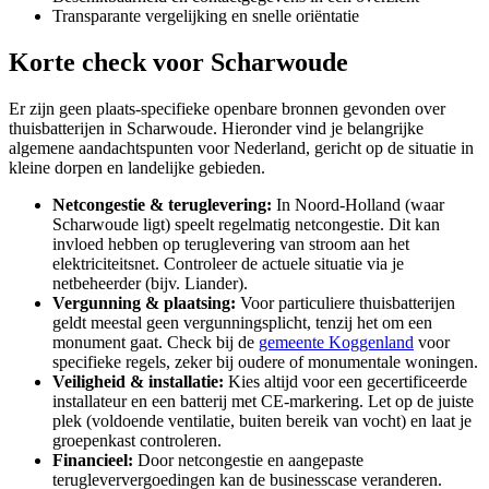
Transparante vergelijking en snelle oriëntatie
Korte check voor
Scharwoude
Er zijn geen plaats-specifieke openbare bronnen gevonden over
thuisbatterijen in Scharwoude. Hieronder vind je belangrijke
algemene aandachtspunten voor Nederland, gericht op de situatie in
kleine dorpen en landelijke gebieden.
Netcongestie & teruglevering:
In Noord-Holland (waar
Scharwoude ligt) speelt regelmatig netcongestie. Dit kan
invloed hebben op teruglevering van stroom aan het
elektriciteitsnet. Controleer de actuele situatie via je
netbeheerder (bijv. Liander).
Vergunning & plaatsing:
Voor particuliere thuisbatterijen
geldt meestal geen vergunningsplicht, tenzij het om een
monument gaat. Check bij de
gemeente Koggenland
voor
specifieke regels, zeker bij oudere of monumentale woningen.
Veiligheid & installatie:
Kies altijd voor een gecertificeerde
installateur en een batterij met CE-markering. Let op de juiste
plek (voldoende ventilatie, buiten bereik van vocht) en laat je
groepenkast controleren.
Financieel:
Door netcongestie en aangepaste
terugleververgoedingen kan de businesscase veranderen.