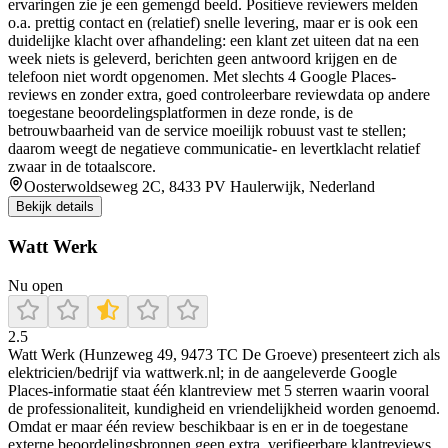
ervaringen zie je een gemengd beeld. Positieve reviewers melden
o.a. prettig contact en (relatief) snelle levering, maar er is ook een
duidelijke klacht over afhandeling: een klant zet uiteen dat na een
week niets is geleverd, berichten geen antwoord krijgen en de
telefoon niet wordt opgenomen. Met slechts 4 Google Places-
reviews en zonder extra, goed controleerbare reviewdata op andere
toegestane beoordelingsplatformen in deze ronde, is de
betrouwbaarheid van de service moeilijk robuust vast te stellen;
daarom weegt de negatieve communicatie- en levertklacht relatief
zwaar in de totaalscore.
Oosterwoldseweg 2C, 8433 PV Haulerwijk, Nederland
Bekijk details
Watt Werk
Nu open
2.5
Watt Werk (Hunzeweg 49, 9473 TC De Groeve) presenteert zich als
elektricien/bedrijf via wattwerk.nl; in de aangeleverde Google
Places-informatie staat één klantreview met 5 sterren waarin vooral
de professionaliteit, kundigheid en vriendelijkheid worden genoemd.
Omdat er maar één review beschikbaar is en er in de toegestane
externe beoordelingsbronnen geen extra, verifieerbare klantreviews