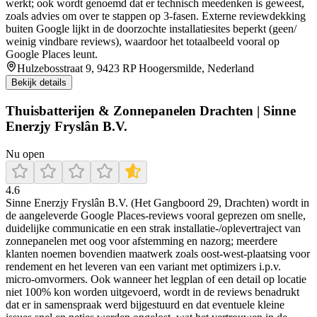
werkt; ook wordt genoemd dat er technisch meedenken is geweest,
zoals advies om over te stappen op 3-fasen. Externe reviewdekking
buiten Google lijkt in de doorzochte installatiesites beperkt (geen/
weinig vindbare reviews), waardoor het totaalbeeld vooral op
Google Places leunt.
Hulzebosstraat 9, 9423 RP Hoogersmilde, Nederland
Bekijk details
Thuisbatterijen & Zonnepanelen Drachten | Sinne
Enerzjy Fryslân B.V.
Nu open
4.6
Sinne Enerzjy Fryslân B.V. (Het Gangboord 29, Drachten) wordt in
de aangeleverde Google Places-reviews vooral geprezen om snelle,
duidelijke communicatie en een strak installatie-/oplevertraject van
zonnepanelen met oog voor afstemming en nazorg; meerdere
klanten noemen bovendien maatwerk zoals oost-west-plaatsing voor
rendement en het leveren van een variant met optimizers i.p.v.
micro-omvormers. Ook wanneer het legplan of een detail op locatie
niet 100% kon worden uitgevoerd, wordt in de reviews benadrukt
dat er in samenspraak werd bijgestuurd en dat eventuele kleine