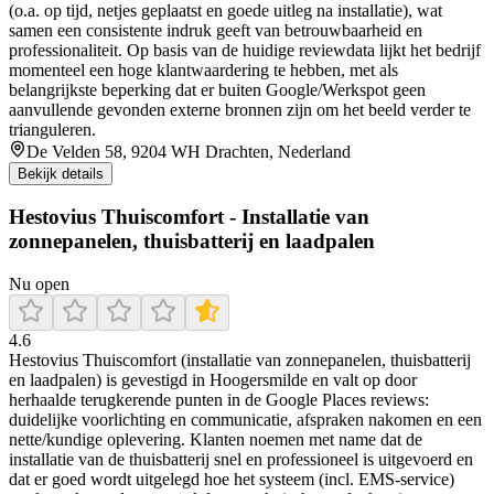
(o.a. op tijd, netjes geplaatst en goede uitleg na installatie), wat
samen een consistente indruk geeft van betrouwbaarheid en
professionaliteit. Op basis van de huidige reviewdata lijkt het bedrijf
momenteel een hoge klantwaardering te hebben, met als
belangrijkste beperking dat er buiten Google/Werkspot geen
aanvullende gevonden externe bronnen zijn om het beeld verder te
trianguleren.
De Velden 58, 9204 WH Drachten, Nederland
Bekijk details
Hestovius Thuiscomfort - Installatie van
zonnepanelen, thuisbatterij en laadpalen
Nu open
4.6
Hestovius Thuiscomfort (installatie van zonnepanelen, thuisbatterij
en laadpalen) is gevestigd in Hoogersmilde en valt op door
herhaalde terugkerende punten in de Google Places reviews:
duidelijke voorlichting en communicatie, afspraken nakomen en een
nette/kundige oplevering. Klanten noemen met name dat de
installatie van de thuisbatterij snel en professioneel is uitgevoerd en
dat er goed wordt uitgelegd hoe het systeem (incl. EMS-service)