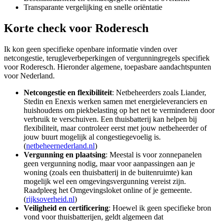
Transparante vergelijking en snelle oriëntatie
Korte check voor
Roderesch
Ik kon geen specifieke openbare informatie vinden over
netcongestie, terugleverbeperkingen of vergunningregels specifiek
voor Roderesch. Hieronder algemene, toepasbare aandachtspunten
voor Nederland.
Netcongestie en flexibiliteit
: Netbeheerders zoals Liander,
Stedin en Enexis werken samen met energieleveranciers en
huishoudens om piekbelasting op het net te verminderen door
verbruik te verschuiven. Een thuisbatterij kan helpen bij
flexibiliteit, maar controleer eerst met jouw netbeheerder of
jouw buurt mogelijk al congestiegevoelig is.
(
netbeheernederland.nl
)
Vergunning en plaatsing
: Meestal is voor zonnepanelen
geen vergunning nodig, maar voor aanpassingen aan je
woning (zoals een thuisbatterij in de buitenruimte) kan
mogelijk wel een omgevingsvergunning vereist zijn.
Raadpleeg het Omgevingsloket online of je gemeente.
(
rijksoverheid.nl
)
Veiligheid en certificering
: Hoewel ik geen specifieke bron
vond voor thuisbatterijen, geldt algemeen dat