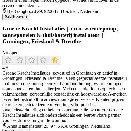
issues snel en netjes werden opgelost, wat het vertrouwen in de
service ondersteunt.
Het Gangboord 29, 9206 BJ Drachten, Nederland
Bekijk details
Groene Kracht Installaties | airco, warmtepomp,
zonnepanelen & thuisbatterij installateur |
Groningen, Friesland & Drenthe
Nu open
4.5
Groene Kracht Installaties, gevestigd in Groningen en actief in
Groningen, Friesland & Drenthe, is een gespecialiseerde installateur
in duurzame technologieën zoals airconditioning, warmtepompen,
zonnepanelen en thuisbatterijen. Met een sterke focus op technisch
vakmanschap, persoonlijke benadering en hoogwaardige A-merken
levert het bedrijf all-in advies, montage en service. Klanten prijzen
de nette en gedetailleerde uitvoering, scherpe prijs-
kwaliteitsverhouding en heldere communicatie, waardoor Groene
Kracht Installaties zich onderscheidt als een betrouwbare partner
voor verduurzaming in de woning.
Anna Blamanstraat 26, 9746 AA Groningen, Nederland