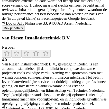
aanvullende externe indicatie wordt het bedrijf ook met een hoge
score vermeld op Trustoo, maar met slechts een zeer beperkt aantal
reviews zichtbaar in de geraadpleegde bronfragmenten, waardoor de
huidige performance het best beoordeeld kan worden op basis van
de (in dit geval kleine) set recente/gegeven Google-feedback.
Doctor A.F. Philipsweg 33, 9403 AD Assen, Nederland
Bekijk details
van Riesen Installatietechniek B.V.
Nu open
4.0
Van Riesen Installatietechniek B.V., gevestigd in Roden, is een
allround installatiebedrijf dat uitblinkt in complexe duurzame
projecten zoals volledige verduurzaming van sportcomplexen met
warmtepompen, zonnepanelen en thuisaccu-integratie. Het bedrijf
levert klantvriendelijke service met duidelijke uitleg en professioneel
gedrag, en investeert in vakbekwaamheid via erkende
opleidingsmogelijkheden en lidmaatschap van Techniek Nederland.
Tegelijkertijd zijn er aandachtspunten: de prijsopbouw is niet altijd
transparant (met name voorrijkosten), en in individuele gevallen was
opvolging bij wijziging van afspraken minder professioneel.
Ceintuurbaan Noord 123, 9301 NT Roden, Nederland