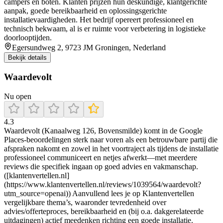
campers en boten. Klanten prijzen hun deskundige, klantgerichte
aanpak, goede bereikbaarheid en oplossingsgerichte
installatievaardigheden. Het bedrijf opereert professioneel en
technisch bekwaam, al is er ruimte voor verbetering in logistieke
doorlooptijden.
Egersundweg 2, 9723 JM Groningen, Nederland
Bekijk details
Waardevolt
Nu open
4.3
Waardevolt (Kanaalweg 126, Bovensmilde) komt in de Google
Places-beoordelingen sterk naar voren als een betrouwbare partij die
afspraken nakomt en zowel in het voortraject als tijdens de installatie
professioneel communiceert en netjes afwerkt—met meerdere
reviews die specifiek ingaan op goed advies en vakmanschap.
([klantenvertellen.nl]
(https://www.klantenvertellen.nl/reviews/1039564/waardevolt?
utm_source=openai)) Aanvullend lees je op Klantenvertellen
vergelijkbare thema’s, waaronder tevredenheid over
advies/offerteproces, bereikbaarheid en (bij o.a. dakgerelateerde
uitdagingen) actief meedenken richting een goede installatie.