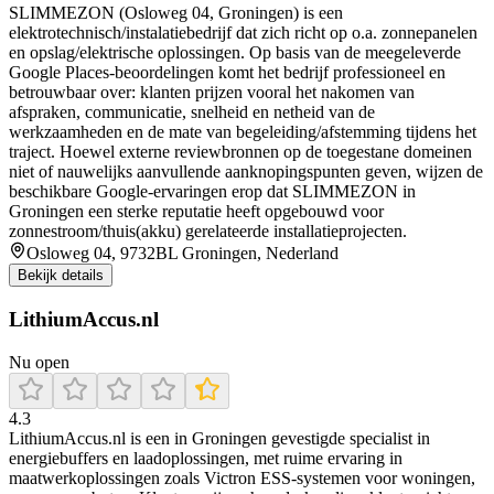
SLIMMEZON (Osloweg 04, Groningen) is een
elektrotechnisch/instalatiebedrijf dat zich richt op o.a. zonnepanelen
en opslag/elektrische oplossingen. Op basis van de meegeleverde
Google Places-beoordelingen komt het bedrijf professioneel en
betrouwbaar over: klanten prijzen vooral het nakomen van
afspraken, communicatie, snelheid en netheid van de
werkzaamheden en de mate van begeleiding/afstemming tijdens het
traject. Hoewel externe reviewbronnen op de toegestane domeinen
niet of nauwelijks aanvullende aanknopingspunten geven, wijzen de
beschikbare Google-ervaringen erop dat SLIMMEZON in
Groningen een sterke reputatie heeft opgebouwd voor
zonnestroom/thuis(akku) gerelateerde installatieprojecten.
Osloweg 04, 9732BL Groningen, Nederland
Bekijk details
LithiumAccus.nl
Nu open
4.3
LithiumAccus.nl is een in Groningen gevestigde specialist in
energiebuffers en laadoplossingen, met ruime ervaring in
maatwerkoplossingen zoals Victron ESS-systemen voor woningen,