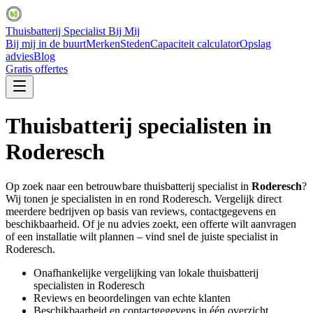
Thuisbatterij Specialist Bij Mij
Bij mij in de buurt
Merken
Steden
Capaciteit calculator
Opslag
advies
Blog
Gratis offertes
Thuisbatterij specialisten in
Roderesch
Op zoek naar een betrouwbare thuisbatterij specialist in
Roderesch
?
Wij tonen je specialisten in en rond
Roderesch
. Vergelijk direct
meerdere bedrijven op basis van reviews, contactgegevens en
beschikbaarheid. Of je nu advies zoekt, een offerte wilt aanvragen
of een installatie wilt plannen – vind snel de juiste specialist in
Roderesch
.
Onafhankelijke vergelijking van lokale thuisbatterij
specialisten in
Roderesch
Reviews en beoordelingen van echte klanten
Beschikbaarheid en contactgegevens in één overzicht