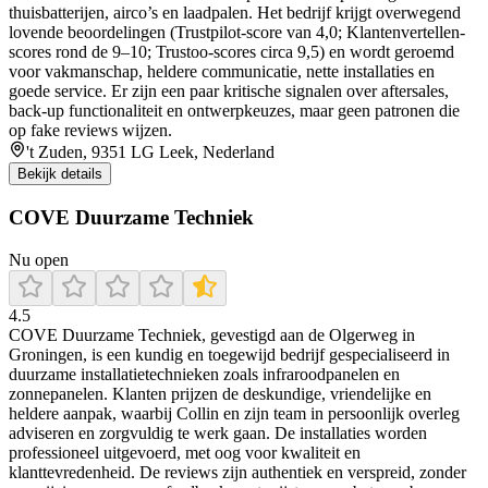
thuisbatterijen, airco’s en laadpalen. Het bedrijf krijgt overwegend
lovende beoordelingen (Trustpilot-score van 4,0; Klantenvertellen-
scores rond de 9–10; Trustoo-scores circa 9,5) en wordt geroemd
voor vakmanschap, heldere communicatie, nette installaties en
goede service. Er zijn een paar kritische signalen over aftersales,
back-up functionaliteit en ontwerpkeuzes, maar geen patronen die
op fake reviews wijzen.
't Zuden, 9351 LG Leek, Nederland
Bekijk details
COVE Duurzame Techniek
Nu open
4.5
COVE Duurzame Techniek, gevestigd aan de Olgerweg in
Groningen, is een kundig en toegewijd bedrijf gespecialiseerd in
duurzame installatietechnieken zoals infraroodpanelen en
zonnepanelen. Klanten prijzen de deskundige, vriendelijke en
heldere aanpak, waarbij Collin en zijn team in persoonlijk overleg
adviseren en zorgvuldig te werk gaan. De installaties worden
professioneel uitgevoerd, met oog voor kwaliteit en
klanttevredenheid. De reviews zijn authentiek en verspreid, zonder