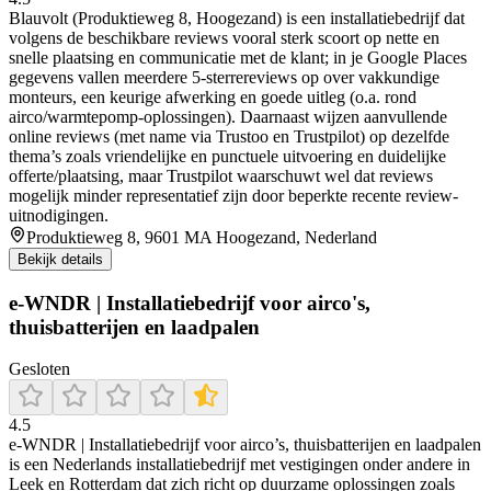
Blauvolt (Produktieweg 8, Hoogezand) is een installatiebedrijf dat
volgens de beschikbare reviews vooral sterk scoort op nette en
snelle plaatsing en communicatie met de klant; in je Google Places
gegevens vallen meerdere 5-sterrereviews op over vakkundige
monteurs, een keurige afwerking en goede uitleg (o.a. rond
airco/warmtepomp-oplossingen). Daarnaast wijzen aanvullende
online reviews (met name via Trustoo en Trustpilot) op dezelfde
thema’s zoals vriendelijke en punctuele uitvoering en duidelijke
offerte/plaatsing, maar Trustpilot waarschuwt wel dat reviews
mogelijk minder representatief zijn door beperkte recente review-
uitnodigingen.
Produktieweg 8, 9601 MA Hoogezand, Nederland
Bekijk details
e-WNDR | Installatiebedrijf voor airco's,
thuisbatterijen en laadpalen
Gesloten
4.5
e‑WNDR | Installatiebedrijf voor airco’s, thuisbatterijen en laadpalen
is een Nederlands installatiebedrijf met vestigingen onder andere in
Leek en Rotterdam dat zich richt op duurzame oplossingen zoals