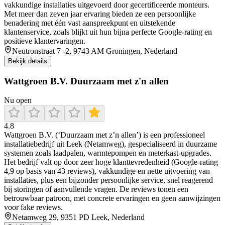
vakkundige installaties uitgevoerd door gecertificeerde monteurs.
Met meer dan zeven jaar ervaring bieden ze een persoonlijke
benadering met één vast aanspreekpunt en uitstekende
klantenservice, zoals blijkt uit hun bijna perfecte Google-rating en
positieve klantervaringen.
Neutronstraat 7 -2, 9743 AM Groningen, Nederland
Bekijk details
Wattgroen B.V. Duurzaam met z'n allen
Nu open
4.8
Wattgroen B.V. (‘Duurzaam met z’n allen’) is een professioneel
installatiebedrijf uit Leek (Netamweg), gespecialiseerd in duurzame
systemen zoals laadpalen, warmtepompen en meterkast-upgrades.
Het bedrijf valt op door zeer hoge klanttevredenheid (Google-rating
4,9 op basis van 43 reviews), vakkundige en nette uitvoering van
installaties, plus een bijzonder persoonlijke service, snel reagerend
bij storingen of aanvullende vragen. De reviews tonen een
betrouwbaar patroon, met concrete ervaringen en geen aanwijzingen
voor fake reviews.
Netamweg 29, 9351 PD Leek, Nederland