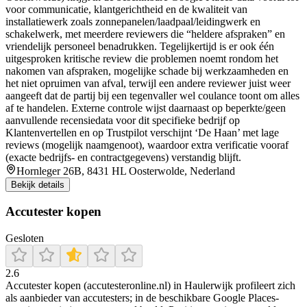
voor communicatie, klantgerichtheid en de kwaliteit van
installatiewerk zoals zonnepanelen/laadpaal/leidingwerk en
schakelwerk, met meerdere reviewers die “heldere afspraken” en
vriendelijk personeel benadrukken. Tegelijkertijd is er ook één
uitgesproken kritische review die problemen noemt rondom het
nakomen van afspraken, mogelijke schade bij werkzaamheden en
het niet opruimen van afval, terwijl een andere reviewer juist weer
aangeeft dat de partij bij een tegenvaller wel coulance toont om alles
af te handelen. Externe controle wijst daarnaast op beperkte/geen
aanvullende recensiedata voor dit specifieke bedrijf op
Klantenvertellen en op Trustpilot verschijnt ‘De Haan’ met lage
reviews (mogelijk naamgenoot), waardoor extra verificatie vooraf
(exacte bedrijfs- en contractgegevens) verstandig blijft.
Hornleger 26B, 8431 HL Oosterwolde, Nederland
Bekijk details
Accutester kopen
Gesloten
2.6
Accutester kopen (accutesteronline.nl) in Haulerwijk profileert zich
als aanbieder van accutesters; in de beschikbare Google Places-