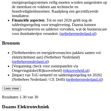
energieopslagsystemen veilig moeten worden aangesloten op
de meterkast en voldoen aan technische en
brandveiligheidsnormen. Raadpleeg een gecertificeerde
installateur.
Financiële aspecten
: Tot en met 2026 geldt nog de
salderingsregeling voor teruglevering. Daarna kunnen
teruglevertarieven en salderen vervallen, wat de businesscase
voor thuisbatterijen verandert. (
netbeheernederland.nl
)
Bronnen
[Netbeheerders en energieleveranciers pakken samen vol
elektriciteitsnet aan] (Netbeheer Nederland)
(
netbeheernederland.nl
)
[Vergunning check voor zonnepanelen via
Omgevingsloket/Rijksoverheid] (
rijksoverheid.nl
)
[Impact van ToU-nettarief en salderingsregeling tot 2026]
(Netbeheer Nederland / CE Delft) (
netbeheernederland.nl
)
Lees meer
Resultaten
1
-
30
van
30
Daams Elektrotechniek