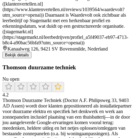
([klantenvertellen.nl]
(https://www.klantenvertellen.nl/reviews/1039564/waardevolt?
utm_source=openai)) Daarnaast is Waardevolt ook zichtbaar als
leerbedrijf op Stagemarkt met een herkenbaar profiel en
erkenningsdatum, wat duidt op een gestructureerde organisatie.
([stagemarkt.nl]
(https://stagemarkt.nl/leerbedrijven/profiel_a5f49037-eb97-4713-
b8c4-a90bac56bfa9?utm_source=openai))
Kanaalweg 126, 9421 SV Bovensmilde, Nederland
Bekijk details
Thomson duurzame techniek
Nu open
4.2
Thomson Duurzame Techniek (Doctor A.F. Philipsweg 33, 9403
AD Assen) wordt door klanten gepositioneerd als installatiepartner
voor duurzame elektra en specifiek het denkwerk en werk aan
zonnepanelen inclusief plaatsing van een thuisbatterij—in de door
jou aangeleverde Google-ervaringen komen vooral terug:
meedenken, heldere uitleg en het netjes oplossen/omleggen van
bestaande zonnepanelen (o.a. bij woningaanpassingen). Als