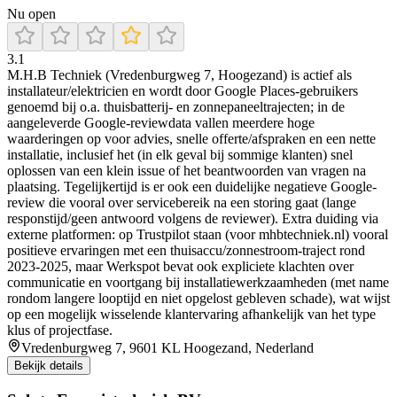
Nu open
3.1
M.H.B Techniek (Vredenburgweg 7, Hoogezand) is actief als
installateur/elektricien en wordt door Google Places-gebruikers
genoemd bij o.a. thuisbatterij- en zonnepaneeltrajecten; in de
aangeleverde Google-reviewdata vallen meerdere hoge
waarderingen op voor advies, snelle offerte/afspraken en een nette
installatie, inclusief het (in elk geval bij sommige klanten) snel
oplossen van een klein issue of het beantwoorden van vragen na
plaatsing. Tegelijkertijd is er ook een duidelijke negatieve Google-
review die vooral over servicebereik na een storing gaat (lange
responstijd/geen antwoord volgens de reviewer). Extra duiding via
externe platformen: op Trustpilot staan (voor mhbtechniek.nl) vooral
positieve ervaringen met een thuisaccu/zonnestroom-traject rond
2023-2025, maar Werkspot bevat ook expliciete klachten over
communicatie en voortgang bij installatiewerkzaamheden (met name
rondom langere looptijd en niet opgelost gebleven schade), wat wijst
op een mogelijk wisselende klantervaring afhankelijk van het type
klus of projectfase.
Vredenburgweg 7, 9601 KL Hoogezand, Nederland
Bekijk details