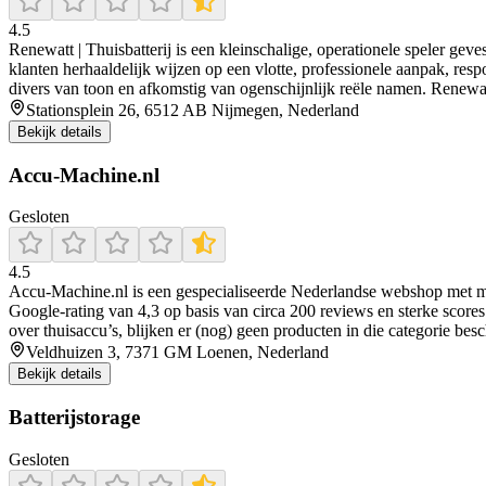
4.5
Renewatt | Thuisbatterij is een kleinschalige, operationele speler geve
klanten herhaaldelijk wijzen op een vlotte, professionele aanpak, resp
divers van toon en afkomstig van ogenschijnlijk reële namen. Renewat
Stationsplein 26, 6512 AB Nijmegen, Nederland
Bekijk details
Accu-Machine.nl
Gesloten
4.5
Accu‑Machine.nl is een gespecialiseerde Nederlandse webshop met meer
Google‑rating van 4,3 op basis van circa 200 reviews en sterke scores 
over thuisaccu’s, blijken er (nog) geen producten in die categorie be
Veldhuizen 3, 7371 GM Loenen, Nederland
Bekijk details
Batterijstorage
Gesloten