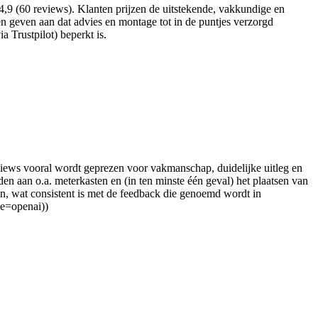
,9 (60 reviews). Klanten prijzen de uitstekende, vakkundige en
 geven aan dat advies en montage tot in de puntjes verzorgd
 Trustpilot) beperkt is.
eviews vooral wordt geprezen voor vakmanschap, duidelijke uitleg en
en aan o.a. meterkasten en (in ten minste één geval) het plaatsen van
palen, wat consistent is met de feedback die genoemd wordt in
ce=openai))