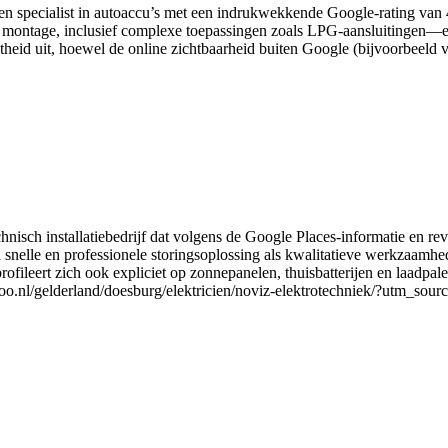
en specialist in autoaccu’s met een indrukwekkende Google-rating van 4
 montage, inclusief complexe toepassingen zoals LPG-aansluitingen—en
heid uit, hoewel de online zichtbaarheid buiten Google (bijvoorbeeld via
nisch installatiebedrijf dat volgens de Google Places-informatie en r
snelle en professionele storingsoplossing als kwalitatieve werkzaamhed
jf profileert zich ook expliciet op zonnepanelen, thuisbatterijen en laad
ustoo.nl/gelderland/doesburg/elektricien/noviz-elektrotechniek/?utm_sour