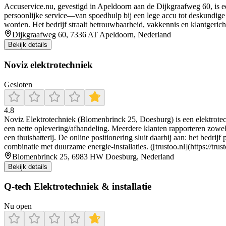
Accuservice.nu, gevestigd in Apeldoorn aan de Dijkgraafweg 60, is e
persoonlijke service—van spoedhulp bij een lege accu tot deskundige
worden. Het bedrijf straalt betrouwbaarheid, vakkennis en klantgericht
Dijkgraafweg 60, 7336 AT Apeldoorn, Nederland
Bekijk details
Noviz elektrotechniek
Gesloten
4.8
Noviz Elektrotechniek (Blomenbrinck 25, Doesburg) is een elektrotech
een nette oplevering/afhandeling. Meerdere klanten rapporteren zowel 
een thuisbatterij. De online positionering sluit daarbij aan: het bedri
combinatie met duurzame energie-installaties. ([trustoo.nl](https://tr
Blomenbrinck 25, 6983 HW Doesburg, Nederland
Bekijk details
Q-tech Elektrotechniek & installatie
Nu open