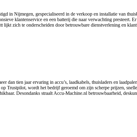
stigd in Nijmegen, gespecialiseerd in de verkoop en installatie van thui
onsieve klantenservice en een batterij die naar verwachting presteert. E
t lijkt zich te onderscheiden door betrouwbare dienstverlening en klan
 dan tien jaar ervaring in accu’s, laadkabels, thuisladers en laadpalen
op Trustpilot, wordt het bedrijf geroemd om zijn scherpe prijzen, snell
schikbaar. Desondanks straalt Accu‑Machine.nl betrouwbaarheid, deskund