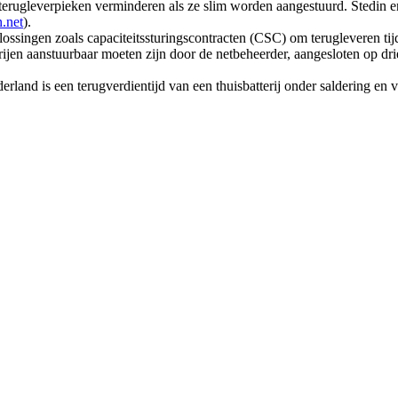
erugleverpieken verminderen als ze slim worden aangestuurd. Stedin en 
n.net
).
ossingen zoals capaciteitssturingscontracten (CSC) om terugleveren tij
rijen aanstuurbaar moeten zijn door de netbeheerder, aangesloten op drie
land is een terugverdientijd van een thuisbatterij onder saldering en