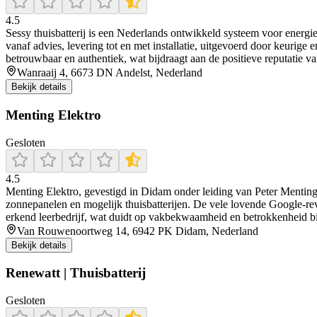
4.5
Sessy thuisbatterij is een Nederlands ontwikkeld systeem voor energie
vanaf advies, levering tot en met installatie, uitgevoerd door keurige 
betrouwbaar en authentiek, wat bijdraagt aan de positieve reputatie van
Wanraaij 4, 6673 DN Andelst, Nederland
Bekijk details
Menting Elektro
Gesloten
4.5
Menting Elektro, gevestigd in Didam onder leiding van Peter Menting, i
zonnepanelen en mogelijk thuisbatterijen. De vele lovende Google‑revi
erkend leerbedrijf, wat duidt op vakbekwaamheid en betrokkenheid bij
Van Rouwenoortweg 14, 6942 PK Didam, Nederland
Bekijk details
Renewatt | Thuisbatterij
Gesloten