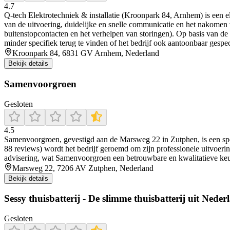
4.7
Q-tech Elektrotechniek & installatie (Kroonpark 84, Arnhem) is een ele
van de uitvoering, duidelijke en snelle communicatie en het nakomen 
buitenstopcontacten en het verhelpen van storingen). Op basis van de 
minder specifiek terug te vinden of het bedrijf ook aantoonbaar gespecia
Kroonpark 84, 6831 GV Arnhem, Nederland
Bekijk details
Samenvoorgroen
Gesloten
4.5
Samenvoorgroen, gevestigd aan de Marsweg 22 in Zutphen, is een speci
88 reviews) wordt het bedrijf geroemd om zijn professionele uitvoering
advisering, wat Samenvoorgroen een betrouwbare en kwalitatieve ke
Marsweg 22, 7206 AV Zutphen, Nederland
Bekijk details
Sessy thuisbatterij - De slimme thuisbatterij uit Neder
Gesloten