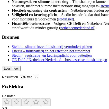
Netcongestie en slimme aansturing
– Thuisbatterijen kunnen t
belasten, maar met slimme inzet netontlasting mogelijk is (
stedi
Flexibele oplossing via contracten
– Netbeheerders bieden opl
Veiligheid en keuringsplicht
– Stedin benadrukt dat thuisbatte
voor monteurs te voorkomen (
stedin.net
).
Financiële businesscase
– Volgens CE Delft en Netbeheer Neder
tarief wordt dit minder gunstig (
netbeheernederland.nl
).
Bronnen
Stedin – slimme inzet thuisbatterij vermindert pieken
Enexis – thuisbatterij en het effect op het stroomnet
Stedin – registratie- en keuringsplicht voor batterijen
CE Delft / Netbeheer Nederland – businesscase thuisbatterijen
Lees meer
Resultaten
1
-
36
van
36
FixElektra
Gesloten
5.0