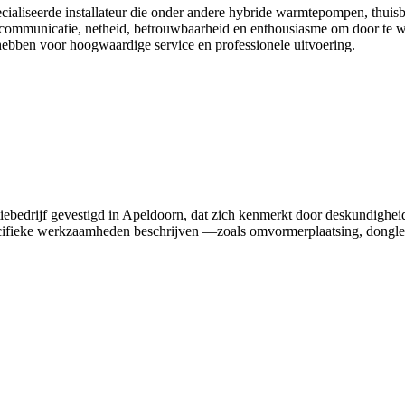
ecialiseerde installateur die onder andere hybride warmtepompen, thuis
re communicatie, netheid, betrouwbaarheid en enthousiasme om door te wer
e hebben voor hoogwaardige service en professionele uitvoering.
latiebedrijf gevestigd in Apeldoorn, dat zich kenmerkt door deskundighei
ecifieke werkzaamheden beschrijven —zoals omvormerplaatsing, dongle-r