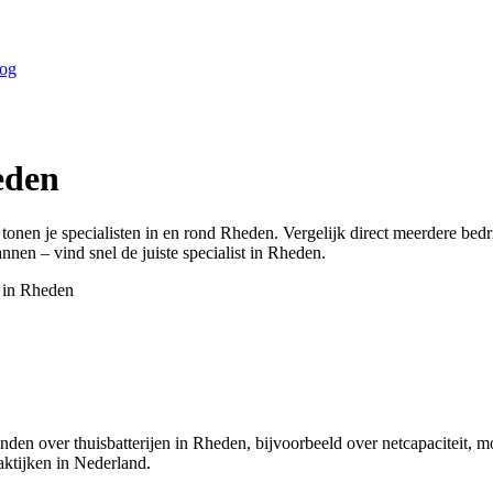
og
eden
 tonen je specialisten in en rond
Rheden
. Vergelijk direct meerdere bed
annen – vind snel de juiste specialist in
Rheden
.
 in
Rheden
onden over thuisbatterijen in Rheden, bijvoorbeeld over netcapaciteit,
aktijken in Nederland.