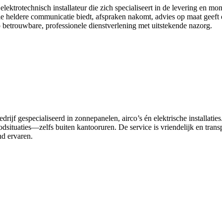
elektrotechnisch installateur die zich specialiseert in de levering en m
e heldere communicatie biedt, afspraken nakomt, advies op maat geeft e
 betrouwbare, professionele dienstverlening met uitstekende nazorg.
drijf gespecialiseerd in zonnepanelen, airco’s én elektrische installatie
situaties—zelfs buiten kantooruren. De service is vriendelijk en trans
nd ervaren.