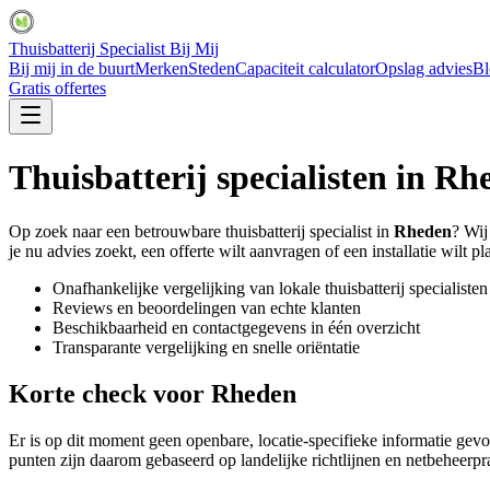
Thuisbatterij Specialist Bij Mij
Bij mij in de buurt
Merken
Steden
Capaciteit calculator
Opslag advies
Bl
Gratis offertes
Thuisbatterij specialisten in
Rh
Op zoek naar een betrouwbare thuisbatterij specialist in
Rheden
? Wij
je nu advies zoekt, een offerte wilt aanvragen of een installatie wilt pl
Onafhankelijke vergelijking van lokale thuisbatterij specialisten
Reviews en beoordelingen van echte klanten
Beschikbaarheid en contactgegevens in één overzicht
Transparante vergelijking en snelle oriëntatie
Korte check voor
Rheden
Er is op dit moment geen openbare, locatie-specifieke informatie gev
punten zijn daarom gebaseerd op landelijke richtlijnen en netbeheerpr