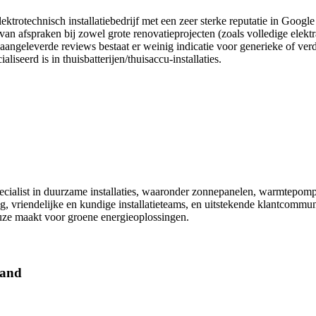
ktrotechnisch installatiebedrijf met een zeer sterke reputatie in Googl
van afspraken bij zowel grote renovatieprojecten (zoals volledige elek
aangeleverde reviews bestaat er weinig indicatie voor generieke of ver
liseerd is in thuisbatterijen/thuisaccu-installaties.
alist in duurzame installaties, waaronder zonnepanelen, warmtepompen,
, vriendelijke en kundige installatieteams, en uitstekende klantcommunic
uze maakt voor groene energieoplossingen.
land