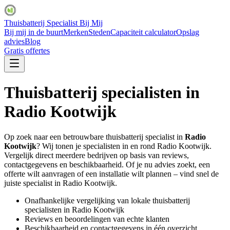
Thuisbatterij Specialist Bij Mij
Bij mij in de buurt
Merken
Steden
Capaciteit calculator
Opslag
advies
Blog
Gratis offertes
Thuisbatterij specialisten in
Radio Kootwijk
Op zoek naar een betrouwbare thuisbatterij specialist in
Radio
Kootwijk
? Wij tonen je specialisten in en rond
Radio Kootwijk
.
Vergelijk direct meerdere bedrijven op basis van reviews,
contactgegevens en beschikbaarheid. Of je nu advies zoekt, een
offerte wilt aanvragen of een installatie wilt plannen – vind snel de
juiste specialist in
Radio Kootwijk
.
Onafhankelijke vergelijking van lokale thuisbatterij
specialisten in
Radio Kootwijk
Reviews en beoordelingen van echte klanten
Beschikbaarheid en contactgegevens in één overzicht