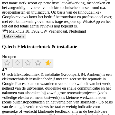
met name sterk scoort op nette installatie/afwerking, meedenken en
het zorgvuldig uitvoeren van elektrotechnische klussen rond o.a.
groepenkasten en thuisaccu’s. Op basis van de (inhoudelijke)
Google-reviews komt het bedrijf betrouwbaar en professioneel over,
met één kanttekening over soms trage respons op WhatsApp en het
feit dat het totale aantal reviews nog beperkt is.
't Melkhuis 18, 3902 CW Veenendaal, Nederland
Bekijk details
Q-tech Elektrotechniek & installatie
Nu open
4.7
Q-tech Elektrotechniek & installatie (Kroonpark 84, Arnhem) is een
elektrotechnisch installatiebedrijf met een zeer sterke reputatie in
Google Places: klanten waarderen vooral de kwaliteit van het werk,
netheid van de uitvoering, duidelijke en snelle communicatie en het
nakomen van afspraken bij zowel grote renovatieprojecten (zoals
volledige elektra en meterkastwerk) als kleinere werkzaamheden
(zoals buitenstopcontacten en het verhelpen van storingen). Op basis
van de aangeleverde reviews bestaat er weinig indicatie voor
generieke of verdacht klinkende feedback, al is in de beschikbare