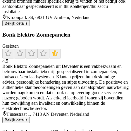
externe bronnen minder specifiek terug te vinden of het bedrijf ook
aantoonbaar gespecialiseerd is in thuisbatterijen/thuisaccu-
installaties.
Kroonpark 84, 6831 GV Arnhem, Nederland
Bekijk details
Bonk Elektro Zonnepanelen
Gesloten
4.5
Bonk Elektro Zonnepanelen uit Deventer is een vakbekwaam en
betrouwbaar installatiebedrijf gespecialiseerd in zonnepanelen,
thuisaccu’s en laadsystemen. Klanten prijzen hun deskundige
advies, persoonlijke benadering en stipte uitvoering. De positieve en
authentieke klantbeoordelingen geven aan dat afspraken nauwkeurig
worden nagekomen en dat er ook na oplevering goede service en
nazorg geboden wordt. Als erkend leerbedrijf tonen zij bovendien
hun toewijding aan kwaliteit en ontwikkeling binnen de
elektrotechnische sector.
Finsestraat 1, 7418 AN Deventer, Nederland
Bekijk details