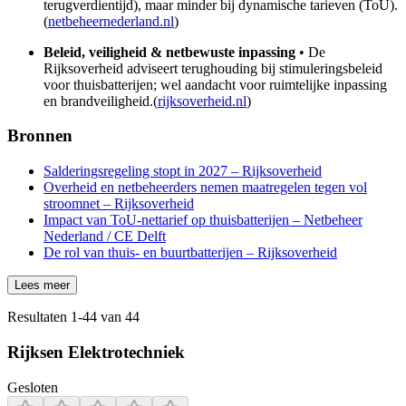
terugverdientijd), maar minder bij dynamische tarieven (ToU).
(
netbeheernederland.nl
)
Beleid, veiligheid & netbewuste inpassing
• De
Rijksoverheid adviseert terughouding bij stimuleringsbeleid
voor thuisbatterijen; wel aandacht voor ruimtelijke inpassing
en brandveiligheid.(
rijksoverheid.nl
)
Bronnen
Salderingsregeling stopt in 2027 – Rijksoverheid
Overheid en netbeheerders nemen maatregelen tegen vol
stroomnet – Rijksoverheid
Impact van ToU-nettarief op thuisbatterijen – Netbeheer
Nederland / CE Delft
De rol van thuis- en buurtbatterijen – Rijksoverheid
Lees meer
Resultaten
1
-
44
van
44
Rijksen Elektrotechniek
Gesloten