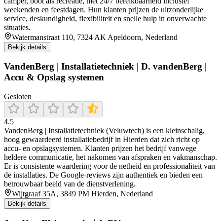
camper, boot als recreatie, met 24/7 bereikbaarheid inclusief
weekenden en feestdagen. Hun klanten prijzen de uitzonderlijke
service, deskundigheid, flexibiliteit en snelle hulp in onverwachte
situaties.
Watermanstraat 110, 7324 AK Apeldoorn, Nederland
Bekijk details
VandenBerg | Installatietechniek | D. vandenBerg |
Accu & Opslag systemen
Gesloten
4.5
VandenBerg | Installatietechniek (Veluwtech) is een kleinschalig,
hoog gewaardeerd installatiebedrijf in Hierden dat zich richt op
accu‑ en opslagsystemen. Klanten prijzen het bedrijf vanwege
heldere communicatie, het nakomen van afspraken en vakmanschap.
Er is consistente waardering voor de netheid en professionaliteit van
de installaties. De Google‑reviews zijn authentiek en bieden een
betrouwbaar beeld van de dienstverlening.
Wijtgraaf 35A, 3849 PM Hierden, Nederland
Bekijk details