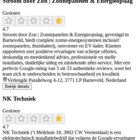
Stroom door Zon | Zonnepanelen & Energieopslag
Gesloten
4.7
Stroom door Zon | Zonnepanelen & Energieopslag, gevestigd in
Barneveld, biedt complete zonne-energiesystemen inclusief
zonnepanelen, thuisbatterij, omvormer en EV‑lader. Klanten
rapporteren zeer positieve ervaringen van scherpe offertes,
deskundig en meedenkend advies, professionele en snelle
installaties, duidelijke uitleg en uitstekende after‑service. Met een
perfecte Google‑rating van 5 uit 33 authentieke reviews, weet het
team zich te onderscheiden in betrouwbaarheid en kwaliteit.
Verlengde Parallelweg 4-12, 3771 LP Barneveld, Nederland
Bekijk details
NK Techniek
Gesloten
4.7
NK Techniek (’t Melkhuis 18, 3902 CW Veenendaal) is een
elektrotechnisch installatiebedrijf dat volgens de Google-ervaringen