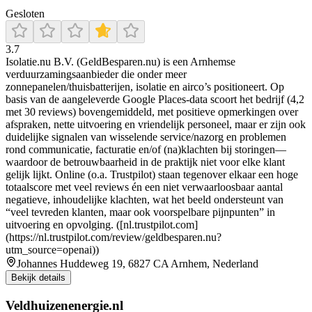
Gesloten
3.7
Isolatie.nu B.V. (GeldBesparen.nu) is een Arnhemse
verduurzamingsaanbieder die onder meer
zonnepanelen/thuisbatterijen, isolatie en airco’s positioneert. Op
basis van de aangeleverde Google Places-data scoort het bedrijf (4,2
met 30 reviews) bovengemiddeld, met positieve opmerkingen over
afspraken, nette uitvoering en vriendelijk personeel, maar er zijn ook
duidelijke signalen van wisselende service/nazorg en problemen
rond communicatie, facturatie en/of (na)klachten bij storingen—
waardoor de betrouwbaarheid in de praktijk niet voor elke klant
gelijk lijkt. Online (o.a. Trustpilot) staan tegenover elkaar een hoge
totaalscore met veel reviews én een niet verwaarloosbaar aantal
negatieve, inhoudelijke klachten, wat het beeld ondersteunt van
“veel tevreden klanten, maar ook voorspelbare pijnpunten” in
uitvoering en opvolging. ([nl.trustpilot.com]
(https://nl.trustpilot.com/review/geldbesparen.nu?
utm_source=openai))
Johannes Huddeweg 19, 6827 CA Arnhem, Nederland
Bekijk details
Veldhuizenenergie.nl