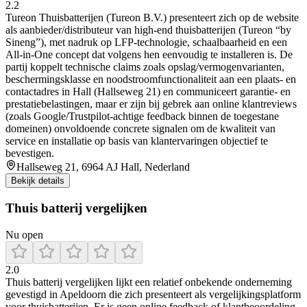
2.2
Tureon Thuisbatterijen (Tureon B.V.) presenteert zich op de website
als aanbieder/distributeur van high-end thuisbatterijen (Tureon “by
Sineng”), met nadruk op LFP-technologie, schaalbaarheid en een
All-in-One concept dat volgens hen eenvoudig te installeren is. De
partij koppelt technische claims zoals opslag/vermogenvarianten,
beschermingsklasse en noodstroomfunctionaliteit aan een plaats- en
contactadres in Hall (Hallseweg 21) en communiceert garantie- en
prestatiebelastingen, maar er zijn bij gebrek aan online klantreviews
(zoals Google/Trustpilot-achtige feedback binnen de toegestane
domeinen) onvoldoende concrete signalen om de kwaliteit van
service en installatie op basis van klantervaringen objectief te
bevestigen.
Hallseweg 21, 6964 AJ Hall, Nederland
Bekijk details
Thuis batterij vergelijken
Nu open
2.0
Thuis batterij vergelijken lijkt een relatief onbekende onderneming
gevestigd in Apeldoorn die zich presenteert als vergelijkingsplatform
voor thuisbatterijen. Er is geen online feedback of klantbeoordeling