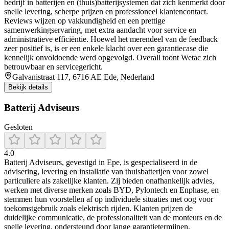
bedrijf in batterijen en (thuis)batterijsystemen dat zich kenmerkt door
snelle levering, scherpe prijzen en professioneel klantencontact.
Reviews wijzen op vakkundigheid en een prettige
samenwerkingservaring, met extra aandacht voor service en
administratieve efficiëntie. Hoewel het merendeel van de feedback
zeer positief is, is er een enkele klacht over een garantiecase die
kennelijk onvoldoende werd opgevolgd. Overall toont Wetac zich
betrouwbaar en servicegericht.
Galvanistraat 117, 6716 AE Ede, Nederland
Bekijk details
Batterij Adviseurs
Gesloten
4.0
Batterij Adviseurs, gevestigd in Epe, is gespecialiseerd in de
advisering, levering en installatie van thuisbatterijen voor zowel
particuliere als zakelijke klanten. Zij bieden onafhankelijk advies,
werken met diverse merken zoals BYD, Pylontech en Enphase, en
stemmen hun voorstellen af op individuele situaties met oog voor
toekomstgebruik zoals elektrisch rijden. Klanten prijzen de
duidelijke communicatie, de professionaliteit van de monteurs en de
snelle levering, ondersteund door lange garantietermijnen.