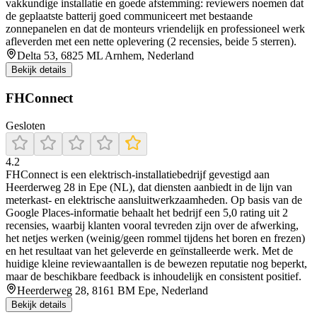
vakkundige installatie en goede afstemming: reviewers noemen dat
de geplaatste batterij goed communiceert met bestaande
zonnepanelen en dat de monteurs vriendelijk en professioneel werk
afleverden met een nette oplevering (2 recensies, beide 5 sterren).
Delta 53, 6825 ML Arnhem, Nederland
Bekijk details
FHConnect
Gesloten
4.2
FHConnect is een elektrisch-installatiebedrijf gevestigd aan
Heerderweg 28 in Epe (NL), dat diensten aanbiedt in de lijn van
meterkast- en elektrische aansluitwerkzaamheden. Op basis van de
Google Places-informatie behaalt het bedrijf een 5,0 rating uit 2
recensies, waarbij klanten vooral tevreden zijn over de afwerking,
het netjes werken (weinig/geen rommel tijdens het boren en frezen)
en het resultaat van het geleverde en geïnstalleerde werk. Met de
huidige kleine reviewaantallen is de bewezen reputatie nog beperkt,
maar de beschikbare feedback is inhoudelijk en consistent positief.
Heerderweg 28, 8161 BM Epe, Nederland
Bekijk details