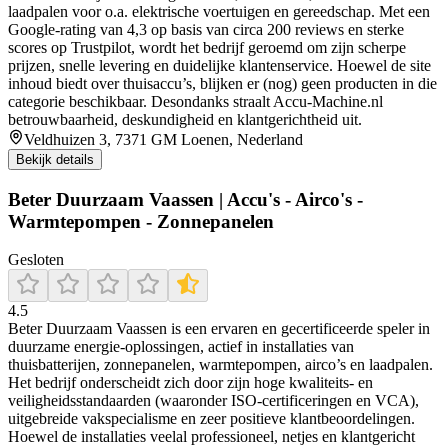
laadpalen voor o.a. elektrische voertuigen en gereedschap. Met een
Google‑rating van 4,3 op basis van circa 200 reviews en sterke
scores op Trustpilot, wordt het bedrijf geroemd om zijn scherpe
prijzen, snelle levering en duidelijke klantenservice. Hoewel de site
inhoud biedt over thuisaccu’s, blijken er (nog) geen producten in die
categorie beschikbaar. Desondanks straalt Accu‑Machine.nl
betrouwbaarheid, deskundigheid en klantgerichtheid uit.
Veldhuizen 3, 7371 GM Loenen, Nederland
Bekijk details
Beter Duurzaam Vaassen | Accu's - Airco's -
Warmtepompen - Zonnepanelen
Gesloten
4.5
Beter Duurzaam Vaassen is een ervaren en gecertificeerde speler in
duurzame energie-oplossingen, actief in installaties van
thuisbatterijen, zonnepanelen, warmtepompen, airco’s en laadpalen.
Het bedrijf onderscheidt zich door zijn hoge kwaliteits- en
veiligheidsstandaarden (waaronder ISO‑certificeringen en VCA),
uitgebreide vakspecialisme en zeer positieve klantbeoordelingen.
Hoewel de installaties veelal professioneel, netjes en klantgericht