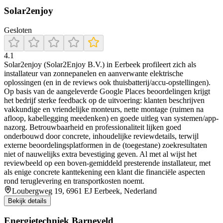
Solar2enjoy
Gesloten
4.1
Solar2enjoy (Solar2Enjoy B.V.) in Eerbeek profileert zich als
installateur van zonnepanelen en aanverwante elektrische
oplossingen (en in de reviews ook thuisbatterij/accu-opstellingen).
Op basis van de aangeleverde Google Places beoordelingen krijgt
het bedrijf sterke feedback op de uitvoering: klanten beschrijven
vakkundige en vriendelijke monteurs, nette montage (ruimen na
afloop, kabellegging meedenken) en goede uitleg van systemen/app-
nazorg. Betrouwbaarheid en professionaliteit lijken goed
onderbouwd door concrete, inhoudelijke reviewdetails, terwijl
externe beoordelingsplatformen in de (toegestane) zoekresultaten
niet of nauwelijks extra bevestiging geven. Al met al wijst het
reviewbeeld op een boven-gemiddeld presterende installateur, met
als enige concrete kanttekening een klant die financiële aspecten
rond teruglevering en transportkosten noemt.
Loubergweg 19, 6961 EJ Eerbeek, Nederland
Bekijk details
Energietechniek Barneveld