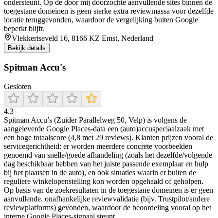
ondersteunt. Op de door mij doorzochte aanvullende sites binnen de
toegestane domeinen is geen sterke extra reviewmassa voor dezelfde
locatie teruggevonden, waardoor de vergelijking buiten Google
beperkt blijft.
Vlekkertseveld 16, 8166 KZ Emst, Nederland
Bekijk details
Spitman Accu's
Gesloten
4.3
Spitman Accu’s (Zuider Parallelweg 50, Velp) is volgens de
aangeleverde Google Places-data een (auto)accuspeciaalzaak met
een hoge totaalscore (4,8 met 29 reviews). Klanten prijzen vooral de
servicegerichtheid: er worden meerdere concrete voorbeelden
genoemd van snelle/goede afhandeling (zoals het dezelfde/volgende
dag beschikbaar hebben van het juiste passende exemplaar en hulp
bij het plaatsen in de auto), en ook situaties waarin er buiten de
reguliere winkelopenstelling kon worden opgehaald of geholpen.
Op basis van de zoekresultaten in de toegestane domeinen is er geen
aanvullende, onafhankelijke reviewvalidatie (bijv. Trustpilot/andere
reviewplatforms) gevonden, waardoor de beoordeling vooral op het
interne Google Places-signaal steunt.