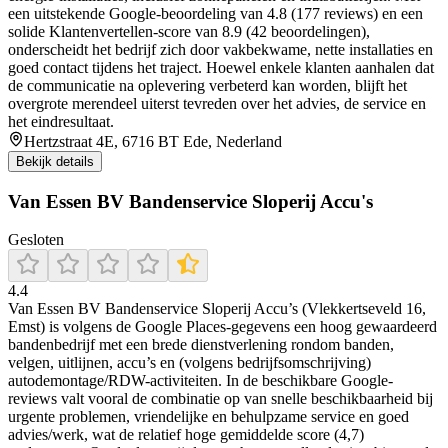
een uitstekende Google-beoordeling van 4.8 (177 reviews) en een
solide Klantenvertellen-score van 8.9 (42 beoordelingen),
onderscheidt het bedrijf zich door vakbekwame, nette installaties en
goed contact tijdens het traject. Hoewel enkele klanten aanhalen dat
de communicatie na oplevering verbeterd kan worden, blijft het
overgrote merendeel uiterst tevreden over het advies, de service en
het eindresultaat.
Hertzstraat 4E, 6716 BT Ede, Nederland
Bekijk details
Van Essen BV Bandenservice Sloperij Accu's
Gesloten
4.4
Van Essen BV Bandenservice Sloperij Accu’s (Vlekkertseveld 16,
Emst) is volgens de Google Places-gegevens een hoog gewaardeerd
bandenbedrijf met een brede dienstverlening rondom banden,
velgen, uitlijnen, accu’s en (volgens bedrijfsomschrijving)
autodemontage/RDW-activiteiten. In de beschikbare Google-
reviews valt vooral de combinatie op van snelle beschikbaarheid bij
urgente problemen, vriendelijke en behulpzame service en goed
advies/werk, wat de relatief hoge gemiddelde score (4,7)