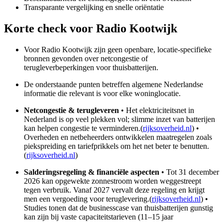
Transparante vergelijking en snelle oriëntatie
Korte check voor
Radio Kootwijk
Voor Radio Kootwijk zijn geen openbare, locatie-specifieke
bronnen gevonden over netcongestie of
terugleverbeperkingen voor thuisbatterijen.
De onderstaande punten betreffen algemene Nederlandse
informatie die relevant is voor elke woninglocatie.
Netcongestie & terugleveren
• Het elektriciteitsnet in
Nederland is op veel plekken vol; slimme inzet van batterijen
kan helpen congestie te verminderen.(
rijksoverheid.nl
) •
Overheden en netbeheerders ontwikkelen maatregelen zoals
piekspreiding en tariefprikkels om het net beter te benutten.
(
rijksoverheid.nl
)
Salderingsregeling & financiële aspecten
• Tot 31 december
2026 kan opgewekte zonnestroom worden weggestreept
tegen verbruik. Vanaf 2027 vervalt deze regeling en krijgt
men een vergoeding voor teruglevering.(
rijksoverheid.nl
) •
Studies tonen dat de businesscase van thuisbatterijen gunstig
kan zijn bij vaste capaciteitstarieven (11–15 jaar