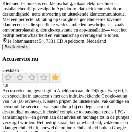
Kleiboer Techniek is een kleinschalig, lokaal elektrotechnisch
installatiebedrijf gevestigd in Apeldoorn, dat zich kenmerkt door
deskundigheid, nette uitvoering en uitstekende klantcommunicatie.
Met een perfecte 5.0 rating op Google en gedetailleerde lovende
klantrecensies die specifieke werkzaamheden beschrijven —zoals
omvormerplaatsing, dongle-registratie en app‑installatie— weet het
bedrijf betrouwbaarheid en vakmanschap overtuigend te tonen.
1e Johannastraat 54, 7331 CD Apeldoorn, Nederland
Bekijk details
Accuservice.nu
Gesloten
4.8
Accuservice.nu, gevestigd in Apeldoorn aan de Dijkgraafweg 60, is
een specialist in autoaccu’s met een indrukwekkende Google-rating
van 4,9 (60 reviews). Klanten prijzen de uitstekende, vakkundige en
persoonlijke service—van spoedhulp bij een lege accu tot
deskundige montage, inclusief complexe toepassingen zoals LPG-
aansluitingen—en geven aan dat advies en montage tot in de puntjes
verzorgd worden. Het bedrijf straalt betrouwbaarheid, vakkennis en
klantgerichtheid uit, hoewel de online zichtbaarheid buiten Google