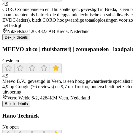
4.9
CORO Zonnepanelen en Thuisbatterijen, gevestigd in Breda, is een betr
naamkrachten als Patrick die diepgaande technische en subsidie-advie
EVDC-laders), biedt CORO hoogwaardige totaaloplossingen voor zonnep
het bedrijf.
Nikkelstraat 20, 4823 AB Breda, Nederland
Bekijk details
MEEVO airco | thuisbatterij | zonnepanelen | laadp
Gesloten
4.9
Meevo B.V., gevestigd in Veen, is een hoog gewaardeerde specialist 
4,9 op Google (76 reviews) en 9,7 op Trustoo, onderscheidt het zich do
uitvoering.
Verre Weide 6-2, 4264KM Veen, Nederland
Bekijk details
Hano Techniek
Nu open