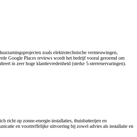
verduurzamingsprojecten zoals elektrotechnische vernieuwingen,
erde Google Places reviews wordt het bedrijf vooral geroemd om
ert in zeer hoge klanttevredenheid (sterke 5-sterrenervaringen).
h richt op zonne-energie-installaties, thuisbatterijen en
tie en voortreffelijke uitvoering bij zowel advies als installatie en