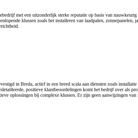
tiebedrijf met een uitzonderlijk sterke reputatie op basis van nauwkeu
eenlopende klussen zoals het installeren van laadpalen, zonnepanelen, 
richtheid.
vestigd in Breda, actief in een breed scala aan diensten zoals installat
edetailleerde, positieve klantbeoordelingen komt het bedrijf over als p
atieve oplossingen bij complexe klussen. Er zijn geen aanwijzingen van 