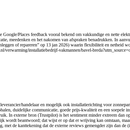
de Google/Places feedback vooral bekend om vakkundige en nette elektr
icatie, meedenken en het nakomen van afspraken benadrukken. In aanvu
nleggen of repareren” op 13 jan 2026) waarin flexibiliteit en netheid w
t.nl/verwarming/installatiebedrijf-vakmannen/bavel-breda?utm_source=
ls leverancier/handelaar en mogelijk ook installatierichting voor zonnep
ophalen, duidelijke communicatie, goede prijs-kwaliteit en een soepele in
uik. In externe bron (Trustpilot) is het sentiment minder extreem dan 
ijk wordt beantwoord; dat wijst er op dat er wrijving kan ontstaan, maa
ng, met de kanttekening dat de externe reviews gemengder zijn dan de (