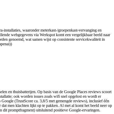
a-installaties, waaronder meterkast-/groepenkast-vervanging en
llende webgegevens via Werkspot komt een vergelijkbaar beeld naar
orden genoemd, wat samen wijst op consistente servicekwaliteit in
openai))
anelen en thuisbatterijen. Op basis van de Google Places reviews scoort
stallatie; ook worden issues zoals wifi snel opgelost en wordt er
op Google (TrustScore ca. 3,8/5 met gemengde reviews), inclusief één
r dat men klachten lijkt op te pakken. Al met al komt het beeld neer op
in dit promptfragment) uitsluitend positieve Google-ervaringen.