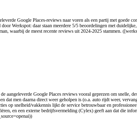
leverde Google Places-reviews naar voren als een partij met goede com
 door Werkspot: daar staan meerdere 5/5 beoordelingen met duidelijke
man, waarbij de meest recente reviews uit 2024-2025 stammen. ([werksp
de aangeleverde Google Places reviews vooral geprezen om snelle, de
 dat men daarna direct weer geholpen is (o.a. auto rijdt weer, verva
cties op snelheid/vakkennis lijkt de service betrouwbaar en professione
en, en een externe bedrijfsvermelding (Cylex) geeft aan dat die informat
_source=openai))