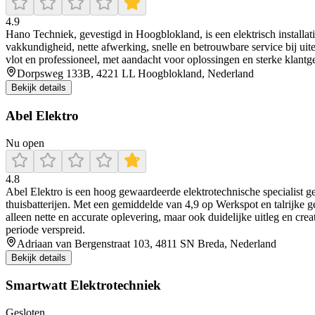
4.9
Hano Techniek, gevestigd in Hoogblokland, is een elektrisch installa
vakkundigheid, nette afwerking, snelle en betrouwbare service bij uit
vlot en professioneel, met aandacht voor oplossingen en sterke klantge
Dorpsweg 133B, 4221 LL Hoogblokland, Nederland
Bekijk details
Abel Elektro
Nu open
4.8
Abel Elektro is een hoog gewaardeerde elektrotechnische specialist ge
thuisbatterijen. Met een gemiddelde van 4,9 op Werkspot en talrijke g
alleen nette en accurate oplevering, maar ook duidelijke uitleg en cre
periode verspreid.
Adriaan van Bergenstraat 103, 4811 SN Breda, Nederland
Bekijk details
Smartwatt Elektrotechniek
Gesloten