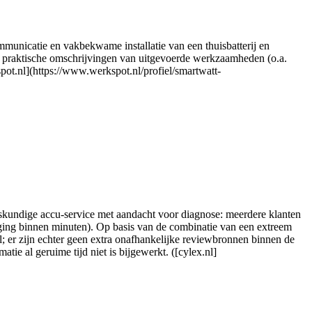
municatie en vakbekwame installatie van een thuisbatterij en
, praktische omschrijvingen van uitgevoerde werkzaamheden (o.a.
ot.nl](https://www.werkspot.nl/profiel/smartwatt-
skundige accu-service met aandacht voor diagnose: meerdere klanten
nging binnen minuten). Op basis van de combinatie van een extreem
el; er zijn echter geen extra onafhankelijke reviewbronnen binnen de
ie al geruime tijd niet is bijgewerkt. ([cylex.nl]