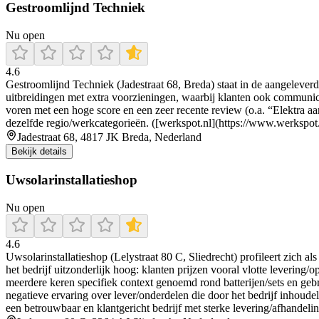
Gestroomlijnd Techniek
Nu open
4.6
Gestroomlijnd Techniek (Jadestraat 68, Breda) staat in de aangelever
uitbreidingen met extra voorzieningen, waarbij klanten ook commun
voren met een hoge score en een zeer recente review (o.a. “Elektra aa
dezelfde regio/werkcategorieën. ([werkspot.nl](https://www.werkspo
Jadestraat 68, 4817 JK Breda, Nederland
Bekijk details
Uwsolarinstallatieshop
Nu open
4.6
Uwsolarinstallatieshop (Lelystraat 80 C, Sliedrecht) profileert zich a
het bedrijf uitzonderlijk hoog: klanten prijzen vooral vlotte levering/
meerdere keren specifiek context genoemd rond batterijen/sets en gebr
negatieve ervaring over lever/onderdelen die door het bedrijf inhoudel
een betrouwbaar en klantgericht bedrijf met sterke levering/afhandeli