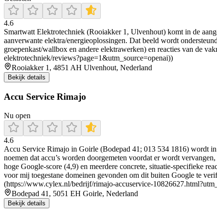
4.6
Smartwatt Elektrotechniek (Rooiakker 1, Ulvenhout) komt in de aange
aanverwante elektra/energieoplossingen. Dat beeld wordt ondersteund
groepenkast/wallbox en andere elektrawerken) en reacties van de vak
elektrotechniek/reviews?page=1&utm_source=openai))
Rooiakker 1, 4851 AH Ulvenhout, Nederland
Bekijk details
Accu Service Rimajo
Nu open
4.6
Accu Service Rimajo in Goirle (Bodepad 41; 013 534 1816) wordt in 
noemen dat accu’s worden doorgemeten voordat er wordt vervangen, en
hoge Google-score (4,9) en meerdere concrete, situatie-specifieke rea
voor mij toegestane domeinen gevonden om dit buiten Google te verifiër
(https://www.cylex.nl/bedrijf/rimajo-accuservice-10826627.html?utm
Bodepad 41, 5051 EH Goirle, Nederland
Bekijk details