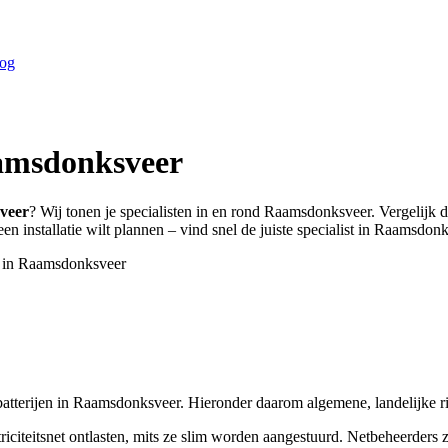
og
msdonksveer
veer
? Wij tonen je specialisten in en rond
Raamsdonksveer
. Vergelijk 
n installatie wilt plannen – vind snel de juiste specialist in
Raamsdonk
 in
Raamsdonksveer
batterijen in Raamsdonksveer. Hieronder daarom algemene, landelijke rich
triciteitsnet ontlasten, mits ze slim worden aangestuurd. Netbeheerders z