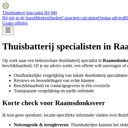
Thuisbatterij Specialist Bij Mij
Bij mij in de buurt
Merken
Steden
Capaciteit calculator
Opslag advies
Bl
Gratis offertes
Thuisbatterij specialisten in
Raa
Op zoek naar een betrouwbare thuisbatterij specialist in
Raamsdonks
beschikbaarheid. Of je nu advies zoekt, een offerte wilt aanvragen of ee
Onafhankelijke vergelijking van lokale thuisbatterij specialisten
Reviews en beoordelingen van echte klanten
Beschikbaarheid en contactgegevens in één overzicht
Transparante vergelijking en snelle oriëntatie
Korte check voor
Raamsdonksveer
Ik kon geen openbare, locatie-specifieke informatie vinden over thuis
Netcongestie & terugleveren
: Thuisbatterijen kunnen het elek