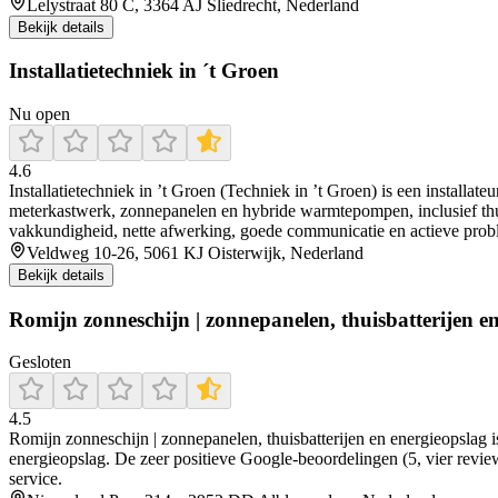
Lelystraat 80 C, 3364 AJ Sliedrecht, Nederland
Bekijk details
Installatietechniek in ´t Groen
Nu open
4.6
Installatietechniek in ’t Groen (Techniek in ’t Groen) is een install
meterkastwerk, zonnepanelen en hybride warmtepompen, inclusief thu
vakkundigheid, nette afwerking, goede communicatie en actieve proble
Veldweg 10-26, 5061 KJ Oisterwijk, Nederland
Bekijk details
Romijn zonneschijn | zonnepanelen, thuisbatterijen e
Gesloten
4.5
Romijn zonneschijn | zonnepanelen, thuisbatterijen en energieopslag is 
energieopslag. De zeer positieve Google-beoordelingen (5, vier review
service.