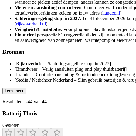
wanneer ze pieken actief dempen, anders kunnen ze congestie z
Meter en aansluiting controleren
: Controleer via Liander of 
terugleverbeperkingen gelden op jouw adres (
liander.nl
).
Salderingsregeling stopt in 2027
: Tot 31 december 2026 kun j
(
rijksoverheid.nl
).
Veiligheid & installatie
: Voor plug-and-play thuisbatterijen ad
Financieel perspectief
: Terugverdientijden zijn momenteel lang
en aanwezigheid van zonnepanelen, warmtepomp of elektrische
Bronnen
[Rijksoverheid – Salderingsregeling stopt in 2027]
[Brandweer – Veilig aansluiten plug‑and‑play thuisbatterij]
[Liander – Controle aansluiting & postcodecheck teruglevering
[Stedin / Netbeheer Nederland – Slim gebruik batterijen & terug
Lees meer
Resultaten
1
-
44
van
44
Batterij Thuis
Gesloten