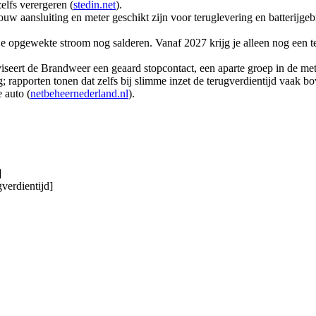
elfs verergeren (
stedin.net
).
jouw aansluiting en meter geschikt zijn voor teruglevering en batterijg
e opgewekte stroom nog salderen. Vanaf 2027 krijg je alleen nog een t
viseert de Brandweer een geaard stopcontact, een aparte groep in de mete
; rapporten tonen dat zelfs bij slimme inzet de terugverdientijd vaak bov
 auto (
netbeheernederland.nl
).
]
verdientijd]