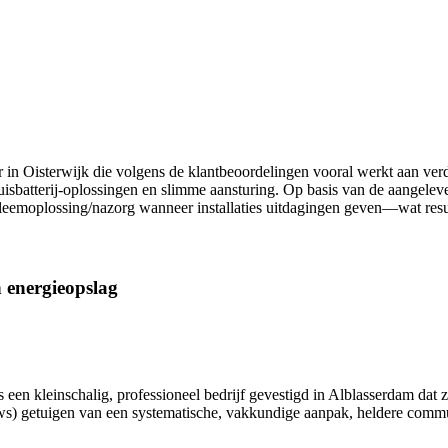
ateur in Oisterwijk die volgens de klantbeoordelingen vooral werkt aan 
isbatterij-oplossingen en slimme aansturing. Op basis van de aangelev
emoplossing/nazorg wanneer installaties uitdagingen geven—wat resulte
n energieopslag
een kleinschalig, professioneel bedrijf gevestigd in Alblasserdam dat zic
s) getuigen van een systematische, vakkundige aanpak, heldere communica