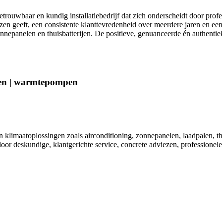
ouwbaar en kundig installatiebedrijf dat zich onderscheidt door profes
zen geeft, een consistente klanttevredenheid over meerdere jaren en ee
anelen en thuisbatterijen. De positieve, genuanceerde én authentieke 
alen | warmtepompen
in klimaatoplossingen zoals airconditioning, zonnepanelen, laadpalen,
or deskundige, klantgerichte service, concrete adviezen, professionele 