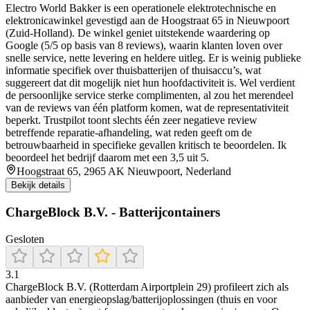
Electro World Bakker is een operationele elektrotechnische en
elektronicawinkel gevestigd aan de Hoogstraat 65 in Nieuwpoort
(Zuid-Holland). De winkel geniet uitstekende waardering op
Google (5/5 op basis van 8 reviews), waarin klanten loven over
snelle service, nette levering en heldere uitleg. Er is weinig publieke
informatie specifiek over thuisbatterijen of thuisaccu’s, wat
suggereert dat dit mogelijk niet hun hoofdactiviteit is. Wel verdient
de persoonlijke service sterke complimenten, al zou het merendeel
van de reviews van één platform komen, wat de representativiteit
beperkt. Trustpilot toont slechts één zeer negatieve review
betreffende reparatie-afhandeling, wat reden geeft om de
betrouwbaarheid in specifieke gevallen kritisch te beoordelen. Ik
beoordeel het bedrijf daarom met een 3,5 uit 5.
Hoogstraat 65, 2965 AK Nieuwpoort, Nederland
Bekijk details
ChargeBlock B.V. - Batterijcontainers
Gesloten
3.1
ChargeBlock B.V. (Rotterdam Airportplein 29) profileert zich als
aanbieder van energieopslag/batterijoplossingen (thuis en voor