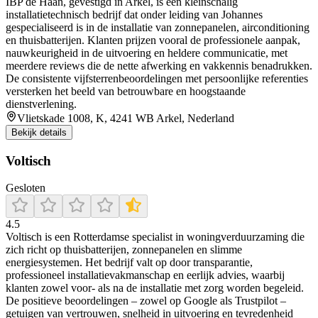
IBP de Haan, gevestigd in Arkel, is een kleinschalig
installatietechnisch bedrijf dat onder leiding van Johannes
gespecialiseerd is in de installatie van zonnepanelen, airconditioning
en thuisbatterijen. Klanten prijzen vooral de professionele aanpak,
nauwkeurigheid in de uitvoering en heldere communicatie, met
meerdere reviews die de nette afwerking en vakkennis benadrukken.
De consistente vijfsterrenbeoordelingen met persoonlijke referenties
versterken het beeld van betrouwbare en hoogstaande
dienstverlening.
Vlietskade 1008, K, 4241 WB Arkel, Nederland
Bekijk details
Voltisch
Gesloten
4.5
Voltisch is een Rotterdamse specialist in woningverduurzaming die
zich richt op thuisbatterijen, zonnepanelen en slimme
energiesystemen. Het bedrijf valt op door transparantie,
professioneel installatievakmanschap en eerlijk advies, waarbij
klanten zowel voor- als na de installatie met zorg worden begeleid.
De positieve beoordelingen – zowel op Google als Trustpilot –
getuigen van vertrouwen, snelheid in uitvoering en tevredenheid