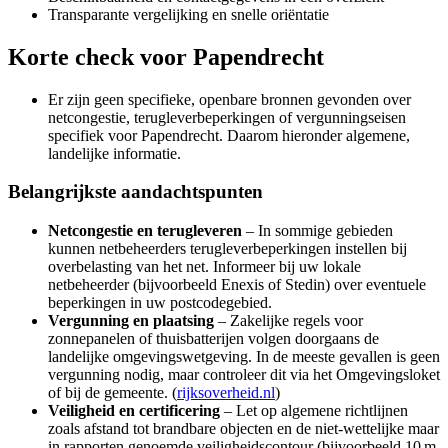
Transparante vergelijking en snelle oriëntatie
Korte check voor
Papendrecht
Er zijn geen specifieke, openbare bronnen gevonden over
netcongestie, terugleverbeperkingen of vergunningseisen
specifiek voor Papendrecht. Daarom hieronder algemene,
landelijke informatie.
Belangrijkste aandachtspunten
Netcongestie en terugleveren
– In sommige gebieden
kunnen netbeheerders terugleverbeperkingen instellen bij
overbelasting van het net. Informeer bij uw lokale
netbeheerder (bijvoorbeeld Enexis of Stedin) over eventuele
beperkingen in uw postcodegebied.
Vergunning en plaatsing
– Zakelijke regels voor
zonnepanelen of thuisbatterijen volgen doorgaans de
landelijke omgevingswetgeving. In de meeste gevallen is geen
vergunning nodig, maar controleer dit via het Omgevingsloket
of bij de gemeente. (
rijksoverheid.nl
)
Veiligheid en certificering
– Let op algemene richtlijnen
zoals afstand tot brandbare objecten en de niet-wettelijke maar
in rapporten genoemde veiligheidscontour (bijvoorbeeld 10 m