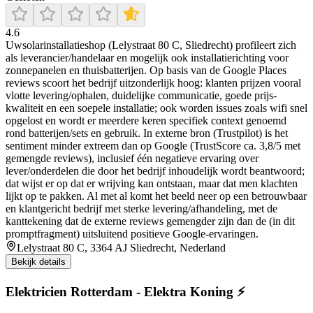
4.6
Uwsolarinstallatieshop (Lelystraat 80 C, Sliedrecht) profileert zich
als leverancier/handelaar en mogelijk ook installatierichting voor
zonnepanelen en thuisbatterijen. Op basis van de Google Places
reviews scoort het bedrijf uitzonderlijk hoog: klanten prijzen vooral
vlotte levering/ophalen, duidelijke communicatie, goede prijs-
kwaliteit en een soepele installatie; ook worden issues zoals wifi snel
opgelost en wordt er meerdere keren specifiek context genoemd
rond batterijen/sets en gebruik. In externe bron (Trustpilot) is het
sentiment minder extreem dan op Google (TrustScore ca. 3,8/5 met
gemengde reviews), inclusief één negatieve ervaring over
lever/onderdelen die door het bedrijf inhoudelijk wordt beantwoord;
dat wijst er op dat er wrijving kan ontstaan, maar dat men klachten
lijkt op te pakken. Al met al komt het beeld neer op een betrouwbaar
en klantgericht bedrijf met sterke levering/afhandeling, met de
kanttekening dat de externe reviews gemengder zijn dan de (in dit
promptfragment) uitsluitend positieve Google-ervaringen.
Lelystraat 80 C, 3364 AJ Sliedrecht, Nederland
Bekijk details
Elektricien Rotterdam - Elektra Koning ⚡