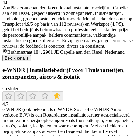
4.8
ZonPiek zonnepanelen is een lokaal installateurbedrijf uit Capelle
aan den IJssel, gespecialiseerd in zonnepanelen, thuisbatterijen,
laadpalen, groepenkasten en elektrowerk. Met uitstekende scores op
Trustpilot (4,9/5 op basis van 112 reviews) en Werkspot (4,7/5),
geldt het bedrijf als betrouwbaar en professioneel — klanten prijzen
de persoonlijke aanpak, heldere communicatie, vakkundige
installaties en goede aftersales. Er zijn geen aanwijzingen voor valse
reviews; de feedback is concreet, divers en consistent.
Brahmsstraat 184, 2901 JE Capelle aan den IJssel, Nederland
Bekijk details
e-WNDR | Installatiebedrijf voor Thuisbatterijen,
zonnepanelen, airco’s & isolatie
Gesloten
4.7
e‑WNDR (ook bekend als e‑WNDR Solar of e‑WNDR Airco
verkoop B.V.) is een Rotterdamse installatiepartner gespecialiseerd
in duurzame energieoplossingen zoals thuisbatterijen, zonnepanelen,
airco’s, isolatie, laadpalen en warmtepompen. Met een heldere en
begrijpelijke aanpak adviseert en begeleidt het bedrijf zowel