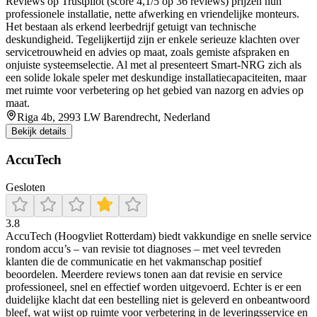
Reviews op Trustpilot (score 4,1/5 op 36 reviews) prijzen hun
professionele installatie, nette afwerking en vriendelijke monteurs.
Het bestaan als erkend leerbedrijf getuigt van technische
deskundigheid. Tegelijkertijd zijn er enkele serieuze klachten over
servicetrouwheid en advies op maat, zoals gemiste afspraken en
onjuiste systeemselectie. Al met al presenteert Smart‑NRG zich als
een solide lokale speler met deskundige installatiecapaciteiten, maar
met ruimte voor verbetering op het gebied van nazorg en advies op
maat.
Riga 4b, 2993 LW Barendrecht, Nederland
Bekijk details
AccuTech
Gesloten
3.8
AccuTech (Hoogvliet Rotterdam) biedt vakkundige en snelle service
rondom accu’s – van revisie tot diagnoses – met veel tevreden
klanten die de communicatie en het vakmanschap positief
beoordelen. Meerdere reviews tonen aan dat revisie en service
professioneel, snel en effectief worden uitgevoerd. Echter is er een
duidelijke klacht dat een bestelling niet is geleverd en onbeantwoord
bleef, wat wijst op ruimte voor verbetering in de leveringsservice en