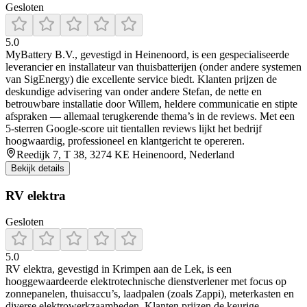
Gesloten
5.0
MyBattery B.V., gevestigd in Heinenoord, is een gespecialiseerde
leverancier en installateur van thuisbatterijen (onder andere systemen
van SigEnergy) die excellente service biedt. Klanten prijzen de
deskundige advisering van onder andere Stefan, de nette en
betrouwbare installatie door Willem, heldere communicatie en stipte
afspraken — allemaal terugkerende thema’s in de reviews. Met een
5‑sterren Google‑score uit tientallen reviews lijkt het bedrijf
hoogwaardig, professioneel en klantgericht te opereren.
Reedijk 7, T 38, 3274 KE Heinenoord, Nederland
Bekijk details
RV elektra
Gesloten
5.0
RV elektra, gevestigd in Krimpen aan de Lek, is een
hooggewaardeerde elektrotechnische dienstverlener met focus op
zonnepanelen, thuisaccu’s, laadpalen (zoals Zappi), meterkasten en
diverse elektrowerkzaamheden. Klanten prijzen de keurige,