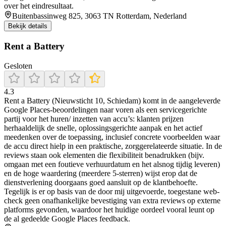
over het eindresultaat.
Buitenbassinweg 825, 3063 TN Rotterdam, Nederland
Bekijk details
Rent a Battery
Gesloten
4.3
Rent a Battery (Nieuwsticht 10, Schiedam) komt in de aangeleverde
Google Places-beoordelingen naar voren als een servicegerichte
partij voor het huren/ inzetten van accu’s: klanten prijzen
herhaaldelijk de snelle, oplossingsgerichte aanpak en het actief
meedenken over de toepassing, inclusief concrete voorbeelden waar
de accu direct hielp in een praktische, zorggerelateerde situatie. In de
reviews staan ook elementen die flexibiliteit benadrukken (bijv.
omgaan met een foutieve verhuurdatum en het alsnog tijdig leveren)
en de hoge waardering (meerdere 5-sterren) wijst erop dat de
dienstverlening doorgaans goed aansluit op de klantbehoefte.
Tegelijk is er op basis van de door mij uitgevoerde, toegestane web-
check geen onafhankelijke bevestiging van extra reviews op externe
platforms gevonden, waardoor het huidige oordeel vooral leunt op
de al gedeelde Google Places feedback.