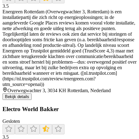
3.5
Energreen Rotterdam (Overwegwachter 3, Rotterdam) is een
installatiepartij die zich richt op energieoplossingen; in de
aangeleverde Google Places reviews komen vooral vlotte installatie,
nette afwerking en goede uitleg terug als positieve punten.
Tegelijkertijd laten de reviews ook zien dat service bij storingen of
doorlooptijden soms frictie kan geven (o.a. bereikbaarheid/response
en afhandeling rond productie-uitval). Op landelijk niveau scoort
Energreen op Trustpilot gemiddeld goed (TrustScore 4,3) maar met
zichtbare terugkerende klachten over communicatie/bereikbaarheid
en soms stroef herstel bij problemen—dus: overwegend positief over
uitvoering, maar let bij zulke bedrijven extra op opvolging en
bereikbaarheid wanneer er iets misgaat. ([nl.trustpilot.com]
(https://nl.trustpilot.com/review/energreen.com?
utm_source=openai))
Overwegwachter 3, 3034 KH Rotterdam, Nederland
Bekijk details
Electro World Bakker
Gesloten
3.5