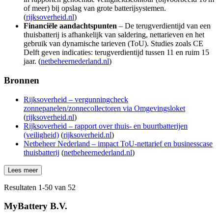
of meer) bij opslag van grote batterijsystemen.
(
rijksoverheid.nl
)
Financiële aandachtspunten
– De terugverdientijd van een
thuisbatterij is afhankelijk van saldering, nettarieven en het
gebruik van dynamische tarieven (ToU). Studies zoals CE
Delft geven indicaties: terugverdientijd tussen 11 en ruim 15
jaar. (
netbeheernederland.nl
)
Bronnen
Rijksoverheid – vergunningcheck
zonnepanelen/zonnecollectoren via Omgevingsloket
(
rijksoverheid.nl
)
Rijksoverheid – rapport over thuis- en buurtbatterijen
(veiligheid)
(
rijksoverheid.nl
)
Netbeheer Nederland – impact ToU-nettarief en businesscase
thuisbatterij
(
netbeheernederland.nl
)
Lees meer
Resultaten
1
-
50
van
52
MyBattery B.V.