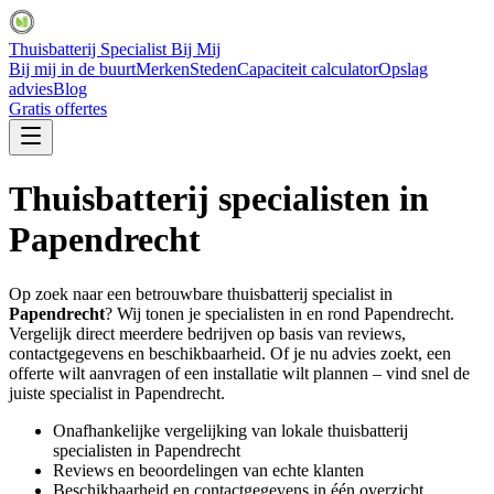
Thuisbatterij Specialist Bij Mij
Bij mij in de buurt
Merken
Steden
Capaciteit calculator
Opslag
advies
Blog
Gratis offertes
Thuisbatterij specialisten in
Papendrecht
Op zoek naar een betrouwbare thuisbatterij specialist in
Papendrecht
? Wij tonen je specialisten in en rond
Papendrecht
.
Vergelijk direct meerdere bedrijven op basis van reviews,
contactgegevens en beschikbaarheid. Of je nu advies zoekt, een
offerte wilt aanvragen of een installatie wilt plannen – vind snel de
juiste specialist in
Papendrecht
.
Onafhankelijke vergelijking van lokale thuisbatterij
specialisten in
Papendrecht
Reviews en beoordelingen van echte klanten
Beschikbaarheid en contactgegevens in één overzicht