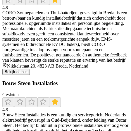
4.9
CORO Zonnepanelen en Thuisbatterijen, gevestigd in Breda, is een
betrouwbaar en kundig installatiebedrijf dat zich onderscheidt door
professionele, opgeruimde installaties en persoonlijke begeleiding.
Met naamkrachten als Patrick die diepgaande technische en
subsidie-adviezen geeft, een consistente klanttevredenheid over
meerdere jaren en een toekomstgerichte aanpak (bijv. EMS-
systemen en bidirectionele EVDC-laders), biedt CORO
hoogwaardige totaaloplossingen voor zonnepanelen en
thuisbatterijen. De positieve, genuanceerde én authentieke feedback
van klanten bevestigt de sterke reputatie en ervaring van het bedrijf.
Nikkelstraat 20, 4823 AB Breda, Nederland
Bekijk details
Bouw Steen Installaties
Gesloten
4.9
Bouw Steen Installaties is een kundig en servicegericht Nederlands
elektrabedrijf gevestigd in Oud-Beijerland, onder leiding van Oscar
Steen. Het bedrijf blinkt uit in professionele installaties met oog voor
veiligheid en kwaliteit, zoals bij het plaatsen van Tesla wall