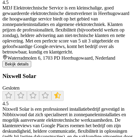
4.5
MDJ Elektrotechnische Service is een kleinschalige, goed
gewaardeerde elektrotechnische dienstverlener in Heerhugowaard
die hoogwaardige service biedt op het gebied van
zonnepaneleninstallaties en algemene elektrotechniek. Klanten
prijzen de professionaliteit, flexibiliteit (bijvoorbeeld werken op
zondag), heldere advisering aan niet-technische klanten en nette
oplevering. Met een perfecte score van 5 uit 3 uitgebreide en
geloofwaardige Google-reviews, komt het bedrijf over als
betrouwbaar, kundig en klantgericht.
Waterradmolen 6, 1703 PD Heerhugowaard, Nederland
Bekijk details
Nixwell Solar
Gesloten
4.5
Nixwell Solar is een professioneel installatiebedrijf gevestigd in
Nibbixwoud dat zich specialiseert in zonnepaneleninstallaties en
mogelijk aanverwante elektrotechnische werkzaamheden. De
klantenreviews van Google Places roemen het bedrijf om zijn
deskundigheid, heldere communicatie, flexibiliteit in oplossingen
(zelfs bij lastige dakconstructies), en de vakkundige uitvoering door