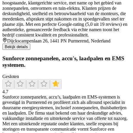
hoogstaande, klantgerichte service, met name op het gebied van
zonnepanelen, omvormers en tuin‑elektra. Klanten prijzen de
deskundigheid, snelheid en betrouwbaarheid van de monteurs, die
meedenken, afspraken stipt nakomen en in spoedgevallen snel ter
plaatse zijn. Met een perfecte Google‑rating (5,0 uit 19 reviews) en
authentieke, genuanceerde feedback via echte namen toont het
bedrijf consistent kwaliteit en professionaliteit.
Dijckscampenlaan 26, 1441 PN Purmerend, Nederland
Bekijk details
Sunforce zonnepanelen, accu's, laadpalen en EMS
systemen.
Gesloten
4.7
Sunforce zonnepanelen, accu’s, laadpalen en EMS-systemen is
gevestigd in Purmerend en profileert zich als allround specialist in
duurzame energiesystemen, inclusief zonnepanelen, thuisbatterijen
en laadpalen. De firma staat bekend om haar deskundige advies,
vakkundige installatie en uitstekende service van offerte tot nazorg.
Met een uitstekende reputatie onder klanten, snelle respons bij
storingen en transparante communicatie vormt Sunforce een