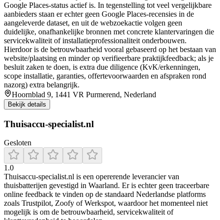
Google Places-status actief is. In tegenstelling tot veel vergelijkbare
aanbieders staan er echter geen Google Places-recensies in de
aangeleverde dataset, en uit de webzoekactie volgen geen
duidelijke, onafhankelijke bronnen met concrete klantervaringen die
servicekwaliteit of installatieprofessionaliteit onderbouwen.
Hierdoor is de betrouwbaarheid vooral gebaseerd op het bestaan van
website/plaatsing en minder op verifieerbare praktijkfeedback; als je
besluit zaken te doen, is extra due diligence (KvK/erkenningen,
scope installatie, garanties, offertevoorwaarden en afspraken rond
nazorg) extra belangrijk.
Hoornblad 9, 1441 VR Purmerend, Nederland
Bekijk details
Thuisaccu-specialist.nl
Gesloten
1.0
Thuisaccu‑specialist.nl is een opererende leverancier van
thuisbatterijen gevestigd in Waarland. Er is echter geen traceerbare
online feedback te vinden op de standaard Nederlandse platforms
zoals Trustpilot, Zoofy of Werkspot, waardoor het momenteel niet
mogelijk is om de betrouwbaarheid, servicekwaliteit of