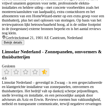
vrijwel unaniem geprezen voor nette, professionele elektra-
installaties en heldere uitleg—met concrete voorbeelden zoals het
monteren/aansluiten van laadpaal(s), extra contactdozen en het
afmonteren van een HomeWizard-meter op een extra groep voor een
thuisbatterij, plus het snel oplossen van storingen. Op basis van het
reviewpatroon lijkt betrouwbaarheid hoog, al is de online footprint
in de (toegestane) externe bronnen beperkt en is het aantal reviews
nog klein.
Geelvinckstraat 21, 1901 AE Castricum, Nederland
Bekijk details
Limsolar Nederland - Zonnepanelen, omvormers &
thuisbatterijen
Gesloten
4.6
Limsolar Nederland – gevestigd in Zwaag – is een gespecialiseerde
en klantgerichte installateur van zonnepanelen, omvormers en
thuisbatterijen. Het bedrijf valt op dankzij scherpe prijsstellingen,
snelle levering en installatie, en een persoonlijke aanpak door
adviseurs als Aziz en Erwin. Reviews roemen hun vakkundigheid,
netheid en transparante communicatie, terwijl negatieve ervaringen