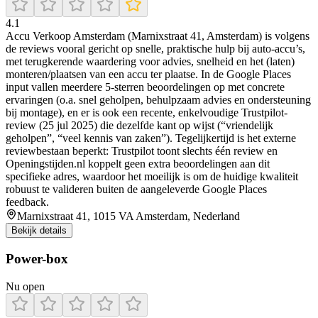
4.1
Accu Verkoop Amsterdam (Marnixstraat 41, Amsterdam) is volgens
de reviews vooral gericht op snelle, praktische hulp bij auto-accu’s,
met terugkerende waardering voor advies, snelheid en het (laten)
monteren/plaatsen van een accu ter plaatse. In de Google Places
input vallen meerdere 5-sterren beoordelingen op met concrete
ervaringen (o.a. snel geholpen, behulpzaam advies en ondersteuning
bij montage), en er is ook een recente, enkelvoudige Trustpilot-
review (25 jul 2025) die dezelfde kant op wijst (“vriendelijk
geholpen”, “veel kennis van zaken”). Tegelijkertijd is het externe
reviewbestaan beperkt: Trustpilot toont slechts één review en
Openingstijden.nl koppelt geen extra beoordelingen aan dit
specifieke adres, waardoor het moeilijk is om de huidige kwaliteit
robuust te valideren buiten de aangeleverde Google Places
feedback.
Marnixstraat 41, 1015 VA Amsterdam, Nederland
Bekijk details
Power-box
Nu open