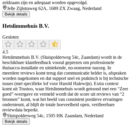
zeldzaam zijn en adequaat worden opgevolgd.
Jelle Zijlstraweg 62A, 1689 ZX Zwaag, Nederland
Bekijk details
Hetslimmehuis B.V.
Gesloten
4.5
Hetslimmehuis B.V. (Sluispolderweg 54c, Zaandam) wordt in de
beschikbare klantfeedback vooral geprezen om professionele
thuisaccu-installatie en uitstekende, no-nonsense nazorg. In
meerdere reviews komt terug dat communicatie helder is, afspraken
worden nagekomen en dat support snel en praktisch is bij technische
issues (met specifieke lof voor Harold Halewijn). Extra context
komt uit Trustoo, waar Hetslimmehuis wordt getoond met een “Zeer
goed”-weergave en vermeld wordt dat de score uit reviews van “2
bronnen” komt, wat het beeld van consistent positieve ervaringen
ondersteunt, al blijft de totale hoeveelheid open, verifieerbare
reviewdata beperkt.
Sluispolderweg 54c, 1505 HK Zaandam, Nederland
Bekijk details