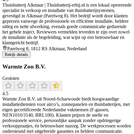
Thuisbatterij Alkmaar | Thuisbatterij‑erbij.nl is een lokaal opererende
specialist in verkoop en installatie van thuisbatterijsystemen,
gevestigd in Alkmaar (Parelweg 8). Het bedrijf wordt door klanten
geprezen vanwege de professionele en efficiënte installatie, heldere
uitleg en nette afwerking, evenals goede communicatie gedurende
het gehele traject. Reviewers vermelden tevreden te zijn over zowel
de installatie als de begeleiding, wat wijst op een betrouwbaar en
klantgericht bedrijf.
Parelweg 8, 1812 RS Alkmaar, Nederland
Bekijk details
Warmte Zon B.V.
Gesloten
4.5
Warmte Zon B.V. uit Noord‑Scharwoude biedt hoogwaardige
installatiediensten voor airco’s, zonnepanelen en thuisbatterijen, met
eigen gecertificeerde Nederlandse vakmensen (F-gassen,
NEN1010/3140, BRL100). Klanten prijzen de snelle en
professionele service, persoonlijke aanpak zonder opdringerige
verkooppraatjes, én betrouwbare nazorg. De werkprocessen worden
ondersteund met uitgebreide garanties en heldere communicatie.