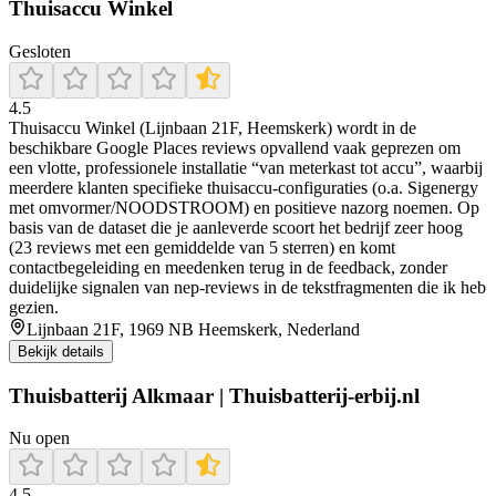
Thuisaccu Winkel
Gesloten
4.5
Thuisaccu Winkel (Lijnbaan 21F, Heemskerk) wordt in de
beschikbare Google Places reviews opvallend vaak geprezen om
een vlotte, professionele installatie “van meterkast tot accu”, waarbij
meerdere klanten specifieke thuisaccu-configuraties (o.a. Sigenergy
met omvormer/NOODSTROOM) en positieve nazorg noemen. Op
basis van de dataset die je aanleverde scoort het bedrijf zeer hoog
(23 reviews met een gemiddelde van 5 sterren) en komt
contactbegeleiding en meedenken terug in de feedback, zonder
duidelijke signalen van nep-reviews in de tekstfragmenten die ik heb
gezien.
Lijnbaan 21F, 1969 NB Heemskerk, Nederland
Bekijk details
Thuisbatterij Alkmaar | Thuisbatterij-erbij.nl
Nu open
4.5