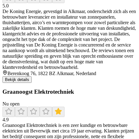
5.0
De Koning Energie, gevestigd in Alkmaar, onderscheidt zich als een
betrouwbare leverancier en installateur van zonnepanelen,
thuisbatterijen, airco’s en warmtepompen voor zowel particuliere als
zakelijke klanten. Klanten roemen de hoge mate van deskundigheid,
klantgericht advies en de professionele uitvoering van installaties,
ongeacht het type dak of de complexiteit van het project. De
prijsstelling van De Koning Energie is concurrerend en de service
na aankoop wordt als uitstekend beschouwd. De reviews tonen een
natuurlijke spreiding en geven blijk van oprecht enthousiasme over
de dienstverlening, wat duidt op een hoge mate van
klanttevredenheid en betrouwbaarheid.
Berenkoog 76, 1822 BZ Alkmaar, Nederland
Bekijk details
Graanoogst Elektrotechniek
Nu open
4.9
Graanoogst Elektrotechniek is een zeer kundige en betrouwbare
elektricien uit Beverwijk met circa 19 jaar ervaring. Klanten prijzen
het bedrijf consequent om zijn professionele, nette en flexibele