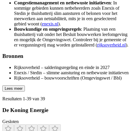
Congestiemanagement en netbewuste initiatieven
: In
sommige gebieden kunnen netbeheerders zoals Enexis of
Stedin je thuisbatterij slim aansturen of belonen voor het
meewerken aan netstabiliteit, mits je in een geselecteerd
gebied woont (
enexis.nl
).
Bouwkundige en omgevingsregels
: Plaatsing van een
thuisbatterij valt onder het Besluit bouwwerken leefomgeving
en mogelijk de Omgevingswet. Controleer bij je gemeente of
er vergunningvrij mag worden geïnstalleerd (
rijksoverheid.nl
).
Bronnen
Rijksoverheid – salderingsregeling en einde in 2027
Enexis / Stedin – slimme aansturing en netbewuste initiatieven
Rijksoverheid – bouwvoorschriften (Omgevingswet / Bbl)
Lees meer
Resultaten
1
-
39
van
39
De Koning Energie
Gesloten