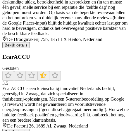
deskundige uitleg, betrokkenheid in gesprekken en (in ten minste
één geval) snelle service bij een reparatie die ‘zelfde dag’ nog
geholpen moest worden. Op basis van de beperkte reviewaantallen
en het ontbreken van duidelijk recente aanvullende reviews (buiten
de Google Places-input) blijft de huidige kwaliteit echter lastiger om
hard te bevestigen, ondanks het overwegend positieve karakter van
de beschikbare feedback.
De Droogmakerij 75b, 1851 LX Heiloo, Nederland
Bekijk details
EcarACCU
Gesloten
3.5
EcarACCU is een kleinschalig innovatief Nederlands bedrijf,
gevestigd in Zwaag, dat zich specialiseert in
thuisbatterij‑oplossingen. Met een 5‑sterrenbeoordeling op Google
(3 reviews) wordt het gewaardeerd om vooruitstrevende
energieoplossingen (‘geen diesel aggregaat meer nodig’). Hoewel de
huidige feedback positief en geloofwaardig lijkt, ontbreekt het nog
aan een bredere klantenbasis.
De Factorij 26, 1689 AL Zwaag, Nederland