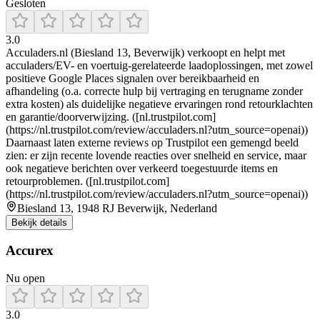
Gesloten
3.0
Acculaders.nl (Biesland 13, Beverwijk) verkoopt en helpt met
acculaders/EV- en voertuig-gerelateerde laadoplossingen, met zowel
positieve Google Places signalen over bereikbaarheid en
afhandeling (o.a. correcte hulp bij vertraging en terugname zonder
extra kosten) als duidelijke negatieve ervaringen rond retourklachten
en garantie/doorverwijzing. ([nl.trustpilot.com]
(https://nl.trustpilot.com/review/acculaders.nl?utm_source=openai))
Daarnaast laten externe reviews op Trustpilot een gemengd beeld
zien: er zijn recente lovende reacties over snelheid en service, maar
ook negatieve berichten over verkeerd toegestuurde items en
retourproblemen. ([nl.trustpilot.com]
(https://nl.trustpilot.com/review/acculaders.nl?utm_source=openai))
Biesland 13, 1948 RJ Beverwijk, Nederland
Bekijk details
Accurex
Nu open
3.0