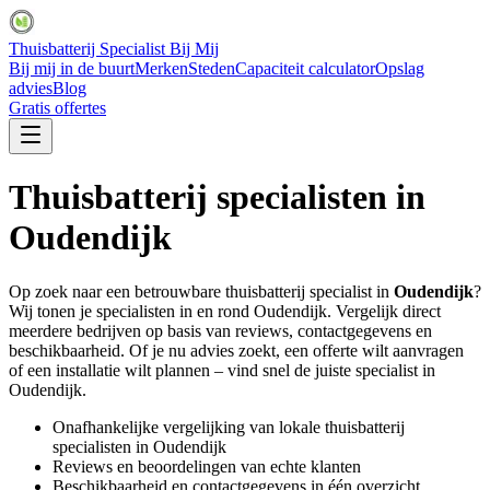
Thuisbatterij Specialist Bij Mij
Bij mij in de buurt
Merken
Steden
Capaciteit calculator
Opslag
advies
Blog
Gratis offertes
Thuisbatterij specialisten in
Oudendijk
Op zoek naar een betrouwbare thuisbatterij specialist in
Oudendijk
?
Wij tonen je specialisten in en rond
Oudendijk
. Vergelijk direct
meerdere bedrijven op basis van reviews, contactgegevens en
beschikbaarheid. Of je nu advies zoekt, een offerte wilt aanvragen
of een installatie wilt plannen – vind snel de juiste specialist in
Oudendijk
.
Onafhankelijke vergelijking van lokale thuisbatterij
specialisten in
Oudendijk
Reviews en beoordelingen van echte klanten
Beschikbaarheid en contactgegevens in één overzicht