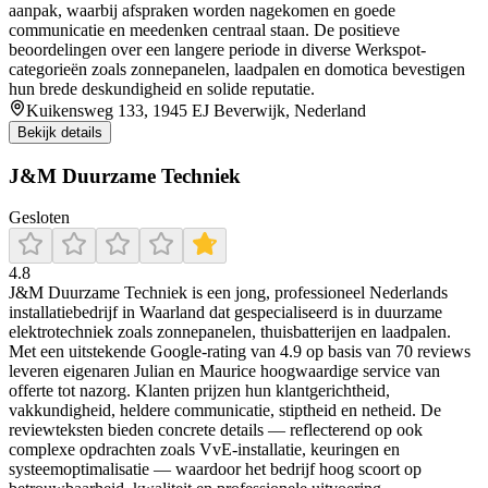
aanpak, waarbij afspraken worden nagekomen en goede
communicatie en meedenken centraal staan. De positieve
beoordelingen over een langere periode in diverse Werkspot-
categorieën zoals zonnepanelen, laadpalen en domotica bevestigen
hun brede deskundigheid en solide reputatie.
Kuikensweg 133, 1945 EJ Beverwijk, Nederland
Bekijk details
J&M Duurzame Techniek
Gesloten
4.8
J&M Duurzame Techniek is een jong, professioneel Nederlands
installatiebedrijf in Waarland dat gespecialiseerd is in duurzame
elektrotechniek zoals zonnepanelen, thuisbatterijen en laadpalen.
Met een uitstekende Google-rating van 4.9 op basis van 70 reviews
leveren eigenaren Julian en Maurice hoogwaardige service van
offerte tot nazorg. Klanten prijzen hun klantgerichtheid,
vakkundigheid, heldere communicatie, stiptheid en netheid. De
reviewteksten bieden concrete details — reflecterend op ook
complexe opdrachten zoals VvE-installatie, keuringen en
systeemoptimalisatie — waardoor het bedrijf hoog scoort op