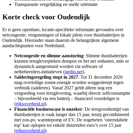
Transparante vergelijking en snelle oriëntatie
Korte check voor
Oudendijk
Er is geen openbare, locatie-specifieke informatie gevonden over
netcongestie, vergunningen of lokale pilots voor thuisbatterijen in
Oudendijk. Hieronder staan daarom de belangrijkste algemene
aandachtspunten voor Nederland.
Netcongestie en slimme aansturing
: Slimme thuisbatterijen
kunnen terugleverpieken dempen en het net ontlasten, mits ze
dynamisch aangestuurd worden via software of
netbeheerders‑initiatieven (
stedin.net
).
Salderingsregeling stopt in 2027
: Tot 31 december 2026
mag overtollige zonne-energie worden weggestreept tegen
verbruik (salderen). Vanaf 2027 geldt alleen nog een
vergoeding voor teruglevering, waarbij directe zelfconsumptie
– bijvoorbeeld via een batterij – financieel voordeliger is
(
rijksoverheid.nl
).
Financiële businesscase is onzeker
: De terugverdientijd van
thuisbatterijen is vaak langer dan 15 jaar, tenzij gecombineerd
met zon-pv, warmtepomp of EV. De zogeheten ‘onrendabele
top’ kan oplopen tot enkele duizenden euro’s over 15 jaar
(
rijksoverheid.nl
).