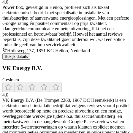
4.0
Power‑box, gevestigd in Heiloo, profileert zich als lokaal
elektrotechnisch bedrijf met specialisatie in installatie van
thuisbatterijen of aanverwante energieoplossingen. Met een perfecte
Google‑rating én positief commentaar op prijs‑kwaliteit,
klantgerichte communicatie en nette uitvoering, lijkt het een
professioneel en betrouwbaar bedrijf. Hoewel het aantal reviews
beperkt is, zijn deze kwalitatief goed onderbouwd, wat een solide
indicatie geeft van hun servicekwaliteit.
Holleweg 137, 1851 KG Heiloo, Nederland
Bekijk details
VK Energy B.V.
Gesloten
4.0
VK Energy B.V. (De Trompet 2260, 1967 DC Heemskerk) is een
elektrotechnisch installatiebedrijf dat volgens reviews vooral positief
wordt beoordeeld op nette en precieze uitvoering en een rustige,
overleggerichte werkwijze tijdens o.a. thuisaccu/thuisbatterij- en
meterkastwerk. In de aangeleverde Google Places-reviews vallen
meerdere 5-sterrenervaringen op waarin klanten expliciet noemen
dat monteurs netjes opruimen en meedenken in oplossingen; tegelijk