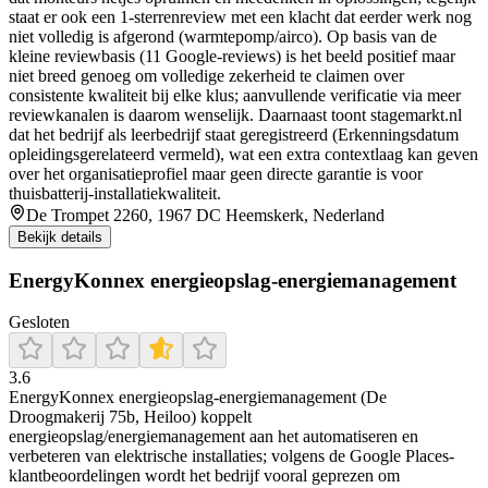
staat er ook een 1-sterrenreview met een klacht dat eerder werk nog
niet volledig is afgerond (warmtepomp/airco). Op basis van de
kleine reviewbasis (11 Google-reviews) is het beeld positief maar
niet breed genoeg om volledige zekerheid te claimen over
consistente kwaliteit bij elke klus; aanvullende verificatie via meer
reviewkanalen is daarom wenselijk. Daarnaast toont stagemarkt.nl
dat het bedrijf als leerbedrijf staat geregistreerd (Erkenningsdatum
opleidingsgerelateerd vermeld), wat een extra contextlaag kan geven
over het organisatieprofiel maar geen directe garantie is voor
thuisbatterij-installatiekwaliteit.
De Trompet 2260, 1967 DC Heemskerk, Nederland
Bekijk details
EnergyKonnex energieopslag-energiemanagement
Gesloten
3.6
EnergyKonnex energieopslag-energiemanagement (De
Droogmakerij 75b, Heiloo) koppelt
energieopslag/energiemanagement aan het automatiseren en
verbeteren van elektrische installaties; volgens de Google Places-
klantbeoordelingen wordt het bedrijf vooral geprezen om