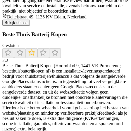
gevonden op gangbare Nederlandse reviewplatformen, waardoor de
kwaliteit van service en installatie, evenals betrouwbaarheid in de
praktijk, niet objectief te beoordelen zijn.
Beitelstraat 49, 1135 KV Edam, Nederland
Bekijk details
Beste Thuis Batterij Kopen
Gesloten
2.2
Beste Thuis Batterij Kopen (Hoornblad 9, 1441 VR Purmerend;
bestethuisbatterijkopen.nl) is een installatie-/leveringsgerelateerd
bedrijf voor thuisbatterijen/thuisaccu’s dat volgens de aangeleverde
Google Places-status actief is. In tegenstelling tot veel vergelijkbare
aanbieders staan er echter geen Google Places-recensies in de
aangeleverde dataset, en uit de webzoekactie volgen geen
duidelijke, onafhankelijke bronnen met concrete klantervaringen die
servicekwaliteit of installatieprofessionaliteit onderbouwen.
Hierdoor is de betrouwbaarheid vooral gebaseerd op het bestaan van
website/plaatsing en minder op verifieerbare praktijkfeedback; als je
besluit zaken te doen, is extra due diligence (KvK/erkenningen,
scope installatie, garanties, offertevoorwaarden en afspraken rond
nazorg) extra belangrijk.