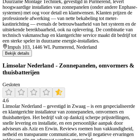
Duurzame Montage Techniek, gevestigd in Purmerend, levert
hoogwaardige installaties van zonnepanelen (onder andere Enphase-
systemen) met oog voor detail en klantwensen. Klanten prijzen de
professionele afwerking — van nette bekabeling tot meter-
kastinrichting — evenals de betrouwbaarheid van het systeem en de
uitstekende bereikbaarheid, ook na oplevering. De combinatie van
technisch vakmanschap en klantgerichte service maakt dit bedrijf tot
een sterke speler in duurzame energie-installaties.
Impuls 103, 1446 WL Purmerend, Nederland
Bekijk details
Limsolar Nederland - Zonnepanelen, omvormers &
thuisbatterijen
Gesloten
4.6
Limsolar Nederland – gevestigd in Zwaag – is een gespecialiseerde
en klantgerichte installateur van zonnepanelen, omvormers en
thuisbatterijen. Het bedrijf valt op dankzij scherpe prijsstellingen,
snelle levering en installatie, en een persoonlijke aanpak door
adviseurs als Aziz en Erwin. Reviews roemen hun vakkundigheid,
netheid en transparante communicatie, terwijl negatieve ervaringen
zeldzaam zijn en adequaat worden opgevolgd.