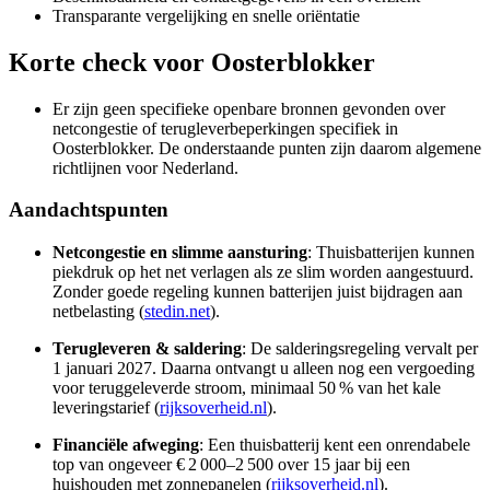
Transparante vergelijking en snelle oriëntatie
Korte check voor
Oosterblokker
Er zijn geen specifieke openbare bronnen gevonden over
netcongestie of terugleverbeperkingen specifiek in
Oosterblokker. De onderstaande punten zijn daarom algemene
richtlijnen voor Nederland.
Aandachtspunten
Netcongestie en slimme aansturing
: Thuisbatterijen kunnen
piekdruk op het net verlagen als ze slim worden aangestuurd.
Zonder goede regeling kunnen batterijen juist bijdragen aan
netbelasting (
stedin.net
).
Terugleveren & saldering
: De salderingsregeling vervalt per
1 januari 2027. Daarna ontvangt u alleen nog een vergoeding
voor teruggeleverde stroom, minimaal 50 % van het kale
leveringstarief (
rijksoverheid.nl
).
Financiële afweging
: Een thuisbatterij kent een onrendabele
top van ongeveer € 2 000–2 500 over 15 jaar bij een
huishouden met zonnepanelen (
rijksoverheid.nl
).