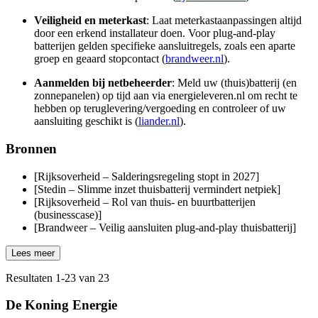
Veiligheid en meterkast
: Laat meterkastaanpassingen altijd
door een erkend installateur doen. Voor plug‑and‑play
batterijen gelden specifieke aansluitregels, zoals een aparte
groep en geaard stopcontact (
brandweer.nl
).
Aanmelden bij netbeheerder
: Meld uw (thuis)batterij (en
zonnepanelen) op tijd aan via energieleveren.nl om recht te
hebben op teruglevering/vergoeding en controleer of uw
aansluiting geschikt is (
liander.nl
).
Bronnen
[Rijksoverheid – Salderingsregeling stopt in 2027]
[Stedin – Slimme inzet thuisbatterij vermindert netpiek]
[Rijksoverheid – Rol van thuis- en buurtbatterijen
(businesscase)]
[Brandweer – Veilig aansluiten plug‑and‑play thuisbatterij]
Lees meer
Resultaten
1
-
23
van
23
De Koning Energie