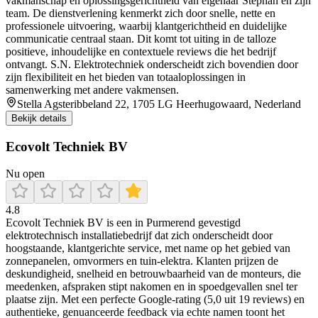
vakmanschap en oplossingsgerichtheid van eigenaar Stephan en zijn
team. De dienstverlening kenmerkt zich door snelle, nette en
professionele uitvoering, waarbij klantgerichtheid en duidelijke
communicatie centraal staan. Dit komt tot uiting in de talloze
positieve, inhoudelijke en contextuele reviews die het bedrijf
ontvangt. S.N. Elektrotechniek onderscheidt zich bovendien door
zijn flexibiliteit en het bieden van totaaloplossingen in
samenwerking met andere vakmensen.
Stella Agsteribbeland 22, 1705 LG Heerhugowaard, Nederland
Bekijk details
Ecovolt Techniek BV
Nu open
4.8
Ecovolt Techniek BV is een in Purmerend gevestigd
elektrotechnisch installatiebedrijf dat zich onderscheidt door
hoogstaande, klantgerichte service, met name op het gebied van
zonnepanelen, omvormers en tuin‑elektra. Klanten prijzen de
deskundigheid, snelheid en betrouwbaarheid van de monteurs, die
meedenken, afspraken stipt nakomen en in spoedgevallen snel ter
plaatse zijn. Met een perfecte Google‑rating (5,0 uit 19 reviews) en
authentieke, genuanceerde feedback via echte namen toont het