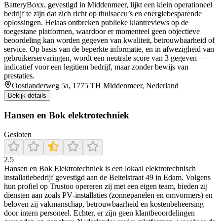
BatteryBoxx, gevestigd in Middenmeer, lijkt een klein operationeel
bedrijf te zijn dat zich richt op thuisaccu’s en energiebesparende
oplossingen. Helaas ontbreken publieke klantreviews op de
toegestane platformen, waardoor er momenteel geen objectieve
beoordeling kan worden gegeven van kwaliteit, betrouwbaarheid of
service. Op basis van de beperkte informatie, en in afwezigheid van
gebruikerservaringen, wordt een neutrale score van 3 gegeven —
indicatief voor een legitiem bedrijf, maar zonder bewijs van
prestaties.
Oostlanderweg 5a, 1775 TH Middenmeer, Nederland
Bekijk details
Hansen en Bok elektrotechniek
Gesloten
2.5
Hansen en Bok Elektrotechniek is een lokaal elektrotechnisch
installatiebedrijf gevestigd aan de Beitelstraat 49 in Edam. Volgens
hun profiel op Trustoo opereren zij met een eigen team, bieden zij
diensten aan zoals PV‑installaties (zonnepanelen en omvormers) en
beloven zij vakmanschap, betrouwbaarheid en kostenbeheersing
door intern personeel. Echter, er zijn geen klantbeoordelingen