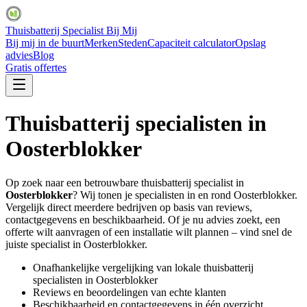
Thuisbatterij Specialist Bij Mij
Bij mij in de buurt
Merken
Steden
Capaciteit calculator
Opslag
advies
Blog
Gratis offertes
Thuisbatterij specialisten in
Oosterblokker
Op zoek naar een betrouwbare thuisbatterij specialist in
Oosterblokker
? Wij tonen je specialisten in en rond
Oosterblokker
.
Vergelijk direct meerdere bedrijven op basis van reviews,
contactgegevens en beschikbaarheid. Of je nu advies zoekt, een
offerte wilt aanvragen of een installatie wilt plannen – vind snel de
juiste specialist in
Oosterblokker
.
Onafhankelijke vergelijking van lokale thuisbatterij
specialisten in
Oosterblokker
Reviews en beoordelingen van echte klanten
Beschikbaarheid en contactgegevens in één overzicht