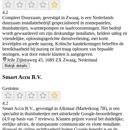
4.2
Compleet Duurzaam, gevestigd in Zwaag, is een Nederlands
duurzaam installatiebedrijf gespecialiseerd in zonnepanelen,
thuisbatterijen, warmtepompen en laadvoorzieningen. Het bedrijf
wordt gewaardeerd om zijn deskundige installaties, heldere uitleg en
vriendelijke, oplossingsgerichte dienstverlening, met korte
levertijden en goede nazorg. Kritische kanttekeningen betreffen de
bereikbaarheid bij nazorg en het traag oplossen van bepaalde
storingen, wat door enkele klanten is aangegeven.
Jelle Zijlstraweg 45, 1689 ZX Zwaag, Nederland
Bekijk details
Smart Accu B.V.
Gesloten
4.2
Smart Accu B.V., gevestigd in Alkmaar (Marterkoog 7B), is een
specialist in thuisbatterijen met uitstekende Google-beoordelingen
(4,9 op basis van 7 reviews). Klanten prijzen vooral het duidelijke,
eerlijke advies, de transparante communicatie en vlotte installatie.
Hoewel de online zichtbaarheid buiten Google beperkt is en de