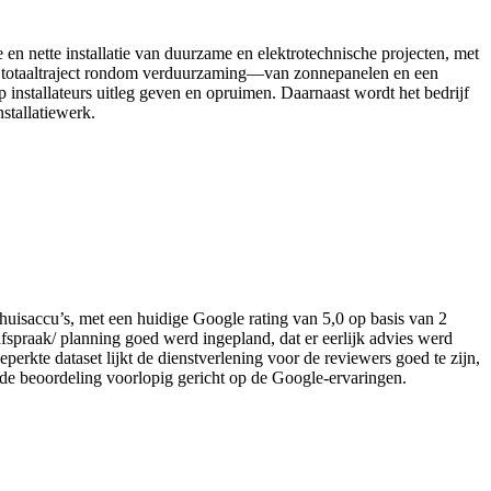
n nette installatie van duurzame en elektrotechnische projecten, met
een totaaltraject rondom verduurzaming—van zonnepanelen en een
installateurs uitleg geven en opruimen. Daarnaast wordt het bedrijf
stallatiewerk.
/Thuisaccu’s, met een huidige Google rating van 5,0 op basis van 2
afspraak/ planning goed werd ingepland, dat er eerlijk advies werd
perkte dataset lijkt de dienstverlening voor de reviewers goed te zijn,
t de beoordeling voorlopig gericht op de Google-ervaringen.