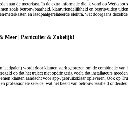
aan de meterkast. In de extra informatie die ik vond op Werkspot slui
en zoals betrouwbaarheid, klantvriendelijkheid en begrip/uitleg tijdens
ten/meterkasten en laadpaalgerelateerde elektra, wat doorgaans dezelfde
& Meer | Particulier & Zakelijk!
s en laadpalen) wordt door klanten sterk geprezen om de combinatie van
eld op dat het traject niet opdringerig voelt, dat installateurs meedenk
oemen klanten aandacht voor app-/gebruiksklaar opleveren. Ook op Tru
n professionele service, wat het beeld van betrouwbaarheid ondersteunt. 