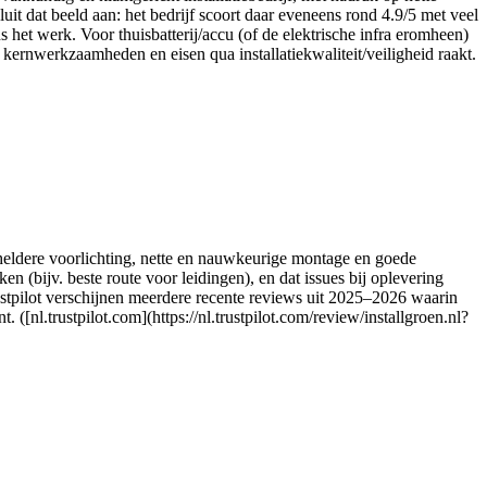
t dat beeld aan: het bedrijf scoort daar eveneens rond 4.9/5 met veel
 het werk. Voor thuisbatterij/accu (of de elektrische infra eromheen)
 kernwerkzaamheden en eisen qua installatiekwaliteit/veiligheid raakt.
 heldere voorlichting, nette en nauwkeurige montage en goede
en (bijv. beste route voor leidingen), en dat issues bij oplevering
stpilot verschijnen meerdere recente reviews uit 2025–2026 waarin
([nl.trustpilot.com](https://nl.trustpilot.com/review/installgroen.nl?