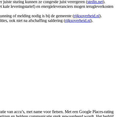
juiste sturing kunnen ze congestie juist verergeren (
stedin.net
).
 kale leveringstarief) en energieleveranciers mogen terugleverkosten
unning of melding nodig is bij de gemeente (
rijksoverheid.nl
).
ties, ook niet na afschaffing saldering (
rijksoverheid.nl
).
atie van accu’s, met name voor fietsen. Met een Google Places-rating
e prijzen en heldere communicatie sterk gewaardeerd wordt. Het bedrijf