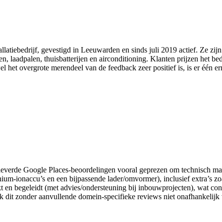
latiebedrijf, gevestigd in Leeuwarden en sinds juli 2019 actief. Ze zijn
laadpalen, thuisbatterijen en airconditioning. Klanten prijzen het bed
 het overgrote merendeel van de feedback zeer positief is, is er één er
eleverde Google Places-beoordelingen vooral geprezen om technisch ma
um-ionaccu’s en een bijpassende lader/omvormer), inclusief extra’s zoa
kt en begeleidt (met advies/ondersteuning bij inbouwprojecten), wat co
ik dit zonder aanvullende domein-specifieke reviews niet onafhankelijk 