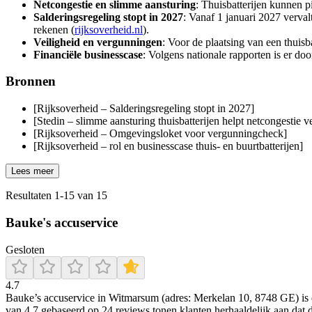
Netcongestie en slimme aansturing
: Thuisbatterijen kunnen p
Salderingsregeling stopt in 2027
: Vanaf 1 januari 2027 verva
rekenen (
rijksoverheid.nl
).
Veiligheid en vergunningen
: Voor de plaatsing van een thuis
Financiële businesscase
: Volgens nationale rapporten is er doo
Bronnen
[Rijksoverheid – Salderingsregeling stopt in 2027]
[Stedin – slimme aansturing thuisbatterijen helpt netcongestie 
[Rijksoverheid – Omgevingsloket voor vergunningcheck]
[Rijksoverheid – rol en businesscase thuis- en buurtbatterijen]
Lees meer
Resultaten
1
-
15
van
15
Bauke's accuservice
Gesloten
4.7
Bauke’s accuservice in Witmarsum (adres: Merkelan 10, 8748 GE) is ee
van 4.7 gebaseerd op 24 reviews tonen klanten herhaaldelijk aan dat d