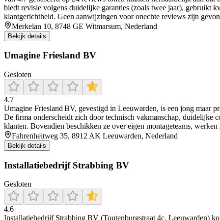
biedt revisie volgens duidelijke garanties (zoals twee jaar), gebruikt
klantgerichtheid. Geen aanwijzingen voor onechte reviews zijn gevond
Merkelan 10, 8748 GE Witmarsum, Nederland
Bekijk details
Umagine Friesland BV
Gesloten
4.7
Umagine Friesland BV, gevestigd in Leeuwarden, is een jong maar prof
De firma onderscheidt zich door technisch vakmanschap, duidelijke comm
klanten. Bovendien beschikken ze over eigen montageteams, werken z
Fahrenheitweg 35, 8912 AK Leeuwarden, Nederland
Bekijk details
Installatiebedrijf Strabbing BV
Gesloten
4.6
Installatiebedrijf Strabbing BV (Toutenburgstraat 4c, Leeuwarden) ko