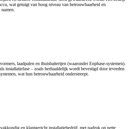
de accu, wat getuigt van hoog niveau van betrouwbaarheid en
n namen.
mvormers, laadpalen en thuisbatterijen (waaronder Enphase-systemen).
ls installatiefase – zoals herhaaldelijk wordt bevestigd door tevreden
systemen, wat hun betrouwbaarheid onderstreept.
kkundig en klantgericht installatiebedrijf, met nadruk op nette