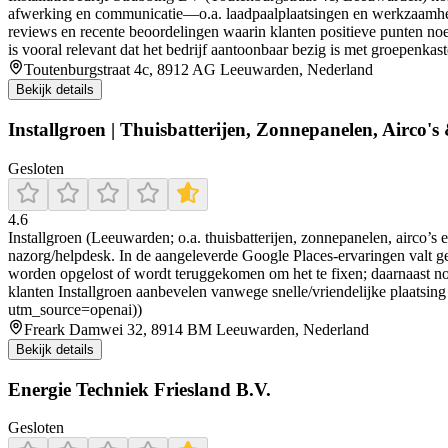
afwerking en communicatie—o.a. laadpaalplaatsingen en werkzaamheden 
reviews en recente beoordelingen waarin klanten positieve punten noem
is vooral relevant dat het bedrijf aantoonbaar bezig is met groepenkas
Toutenburgstraat 4c, 8912 AG Leeuwarden, Nederland
Bekijk details
Installgroen | Thuisbatterijen, Zonnepanelen, Airco's 
Gesloten
4.6
Installgroen (Leeuwarden; o.a. thuisbatterijen, zonnepanelen, airco’
nazorg/helpdesk. In de aangeleverde Google Places-ervaringen valt gereg
worden opgelost of wordt teruggekomen om het te fixen; daarnaast n
klanten Installgroen aanbevelen vanwege snelle/vriendelijke plaatsing e
utm_source=openai))
Freark Damwei 32, 8914 BM Leeuwarden, Nederland
Bekijk details
Energie Techniek Friesland B.V.
Gesloten