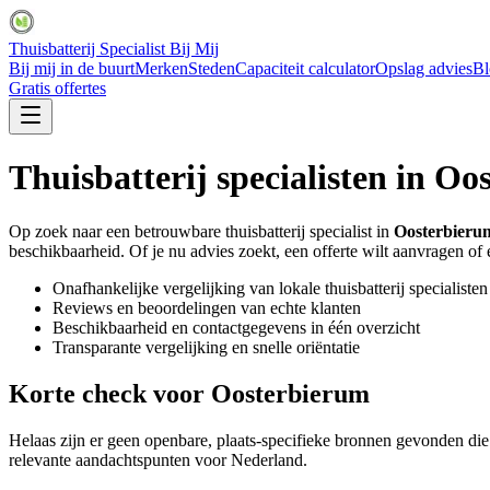
Thuisbatterij Specialist Bij Mij
Bij mij in de buurt
Merken
Steden
Capaciteit calculator
Opslag advies
Bl
Gratis offertes
Thuisbatterij specialisten in
Oos
Op zoek naar een betrouwbare thuisbatterij specialist in
Oosterbieru
beschikbaarheid. Of je nu advies zoekt, een offerte wilt aanvragen of ee
Onafhankelijke vergelijking van lokale thuisbatterij specialisten
Reviews en beoordelingen van echte klanten
Beschikbaarheid en contactgegevens in één overzicht
Transparante vergelijking en snelle oriëntatie
Korte check voor
Oosterbierum
Helaas zijn er geen openbare, plaats-specifieke bronnen gevonden di
relevante aandachtspunten voor Nederland.