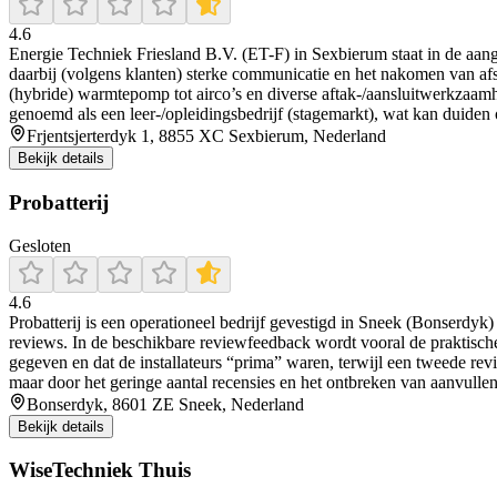
4.6
Energie Techniek Friesland B.V. (ET-F) in Sexbierum staat in de aang
daarbij (volgens klanten) sterke communicatie en het nakomen van af
(hybride) warmtepomp tot airco’s en diverse aftak-/aansluitwerkzaamh
genoemd als een leer-/opleidingsbedrijf (stagemarkt), wat kan duiden o
Frjentsjerterdyk 1, 8855 XC Sexbierum, Nederland
Bekijk details
Probatterij
Gesloten
4.6
Probatterij is een operationeel bedrijf gevestigd in Sneek (Bonserdyk)
reviews. In de beschikbare reviewfeedback wordt vooral de praktische 
gegeven en dat de installateurs “prima” waren, terwijl een tweede revi
maar door het geringe aantal recensies en het ontbreken van aanvulle
Bonserdyk, 8601 ZE Sneek, Nederland
Bekijk details
WiseTechniek Thuis