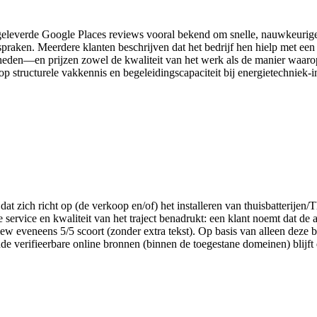
eleverde Google Places reviews vooral bekend om snelle, nauwkeurige e
spraken. Meerdere klanten beschrijven dat het bedrijf hen hielp met 
eden—en prijzen zowel de kwaliteit van het werk als de manier waarop 
p structurele vakkennis en begeleidingscapaciteit bij energietechniek-in
 dat zich richt op (de verkoop en/of) het installeren van thuisbatterijen
service en kwaliteit van het traject benadrukt: een klant noemt dat de 
ew eveneens 5/5 scoort (zonder extra tekst). Op basis van alleen deze be
nde verifieerbare online bronnen (binnen de toegestane domeinen) blijf