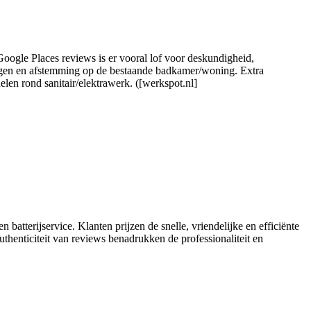
Google Places reviews is er vooral lof voor deskundigheid,
ssingen en afstemming op de bestaande badkamer/woning. Extra
len rond sanitair/elektrawerk. ([werkspot.nl]
batterijservice. Klanten prijzen de snelle, vriendelijke en efficiënte
uthenticiteit van reviews benadrukken de professionaliteit en