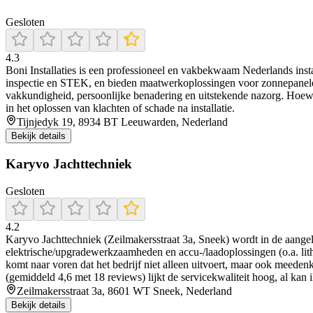
Gesloten
4.3
Boni Installaties is een professioneel en vakbekwaam Nederlands instal
inspectie en STEK, en bieden maatwerkoplossingen voor zonnepanelen, 
vakkundigheid, persoonlijke benadering en uitstekende nazorg. Hoewel
in het oplossen van klachten of schade na installatie.
Tijnjedyk 19, 8934 BT Leeuwarden, Nederland
Bekijk details
Karyvo Jachttechniek
Gesloten
4.2
Karyvo Jachttechniek (Zeilmakersstraat 3a, Sneek) wordt in de aang
elektrische/upgradewerkzaamheden en accu-/laadoplossingen (o.a. lithi
komt naar voren dat het bedrijf niet alleen uitvoert, maar ook meeden
(gemiddeld 4,6 met 18 reviews) lijkt de servicekwaliteit hoog, al kan 
Zeilmakersstraat 3a, 8601 WT Sneek, Nederland
Bekijk details