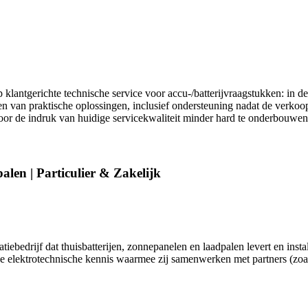
op klantgerichte technische service voor accu-/batterijvraagstukken: in 
n van praktische oplossingen, inclusief ondersteuning nadat de verkoop/p
oor de indruk van huidige servicekwaliteit minder hard te onderbouwen 
alen | Particulier & Zakelijk
iebedrijf dat thuisbatterijen, zonnepanelen en laadpalen levert en instal
ede elektrotechnische kennis waarmee zij samenwerken met partners (zoa