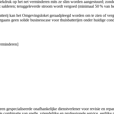
iekdruk op het net verminderen mits ze slim worden aangestuurd; zonder 
lt salderen; teruggeleverde stroom wordt vergoed (minimaal 50 % van het
batterij kan het Omgevingsloket geraadpleegd worden om te zien of verg
rgaans geen solide businesscase voor thuisbatterijen onder huidige condi
verminderen]
n gespecialiseerde onafhankelijke dienstverlener voor revisie en repar
e combinatie van snelle, vriendelijke en professionele service, eerlijk