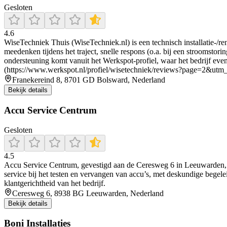
Gesloten
4.6
WiseTechniek Thuis (WiseTechniek.nl) is een technisch installatie-/re
meedenken tijdens het traject, snelle respons (o.a. bij een stroomsto
ondersteuning komt vanuit het Werkspot-profiel, waar het bedrijf even
(https://www.werkspot.nl/profiel/wisetechniek/reviews?page=2&utm
Franekereind 8, 8701 GD Bolsward, Nederland
Bekijk details
Accu Service Centrum
Gesloten
4.5
Accu Service Centrum, gevestigd aan de Ceresweg 6 in Leeuwarden, is ee
service bij het testen en vervangen van accu’s, met deskundige begelei
klantgerichtheid van het bedrijf.
Ceresweg 6, 8938 BG Leeuwarden, Nederland
Bekijk details
Boni Installaties