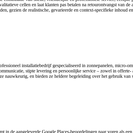
 kwalitatieve cellen en laat klanten pas betalen na retourontvangst van 
en, gezien de realistische, gevarieerde en context-specifieke inhoud e
essioneel installatiebedrijf gespecialiseerd in zonnepanelen, micro‑o
unicatie, stipte levering en persoonlijke service – zowel in offerte- a
e nauwkeurig, en bieden ze heldere begeleiding over het gebruik van 
mt in de aangeleverde Google Places-beoordelingen naar voren als een va