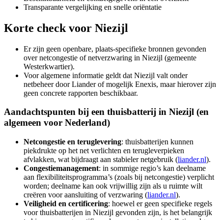
Transparante vergelijking en snelle oriëntatie
Korte check voor
Niezijl
Er zijn geen openbare, plaats-specifieke bronnen gevonden
over netcongestie of netverzwaring in Niezijl (gemeente
Westerkwartier).
Voor algemene informatie geldt dat Niezijl valt onder
netbeheer door Liander of mogelijk Enexis, maar hierover zijn
geen concrete rapporten beschikbaar.
Aandachtspunten bij een thuisbatterij in Niezijl (en
algemeen voor Nederland)
Netcongestie en teruglevering
: thuisbatterijen kunnen
piekdrukte op het net verlichten en terugleverpieken
afvlakken, wat bijdraagt aan stabieler netgebruik (
liander.nl
).
Congestiemanagement
: in sommige regio’s kan deelname
aan flexibiliteitsprogramma’s (zoals bij netcongestie) verplicht
worden; deelname kan ook vrijwillig zijn als u ruimte wilt
creëren voor aansluiting of verzwaring (
liander.nl
).
Veiligheid en certificering
: hoewel er geen specifieke regels
voor thuisbatterijen in Niezijl gevonden zijn, is het belangrijk