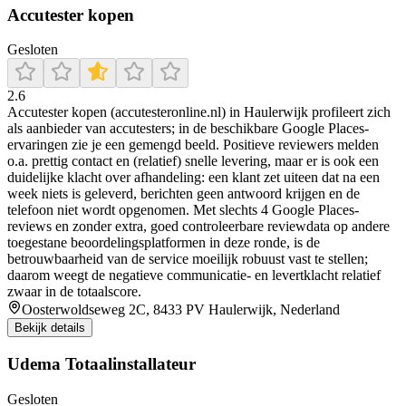
Accutester kopen
Gesloten
2.6
Accutester kopen (accutesteronline.nl) in Haulerwijk profileert zich
als aanbieder van accutesters; in de beschikbare Google Places-
ervaringen zie je een gemengd beeld. Positieve reviewers melden
o.a. prettig contact en (relatief) snelle levering, maar er is ook een
duidelijke klacht over afhandeling: een klant zet uiteen dat na een
week niets is geleverd, berichten geen antwoord krijgen en de
telefoon niet wordt opgenomen. Met slechts 4 Google Places-
reviews en zonder extra, goed controleerbare reviewdata op andere
toegestane beoordelingsplatformen in deze ronde, is de
betrouwbaarheid van de service moeilijk robuust vast te stellen;
daarom weegt de negatieve communicatie- en levertklacht relatief
zwaar in de totaalscore.
Oosterwoldseweg 2C, 8433 PV Haulerwijk, Nederland
Bekijk details
Udema Totaalinstallateur
Gesloten