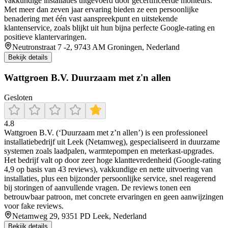
vakkundige installaties uitgevoerd door gecertificeerde monteurs.
Met meer dan zeven jaar ervaring bieden ze een persoonlijke
benadering met één vast aanspreekpunt en uitstekende
klantenservice, zoals blijkt uit hun bijna perfecte Google-rating en
positieve klantervaringen.
Neutronstraat 7 -2, 9743 AM Groningen, Nederland
Bekijk details
Wattgroen B.V. Duurzaam met z'n allen
Gesloten
4.8
Wattgroen B.V. (‘Duurzaam met z’n allen’) is een professioneel
installatiebedrijf uit Leek (Netamweg), gespecialiseerd in duurzame
systemen zoals laadpalen, warmtepompen en meterkast-upgrades.
Het bedrijf valt op door zeer hoge klanttevredenheid (Google-rating
4,9 op basis van 43 reviews), vakkundige en nette uitvoering van
installaties, plus een bijzonder persoonlijke service, snel reagerend
bij storingen of aanvullende vragen. De reviews tonen een
betrouwbaar patroon, met concrete ervaringen en geen aanwijzingen
voor fake reviews.
Netamweg 29, 9351 PD Leek, Nederland
Bekijk details