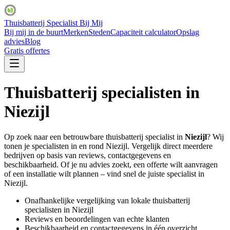
Thuisbatterij Specialist Bij Mij
Bij mij in de buurt
Merken
Steden
Capaciteit calculator
Opslag
advies
Blog
Gratis offertes
Thuisbatterij specialisten in
Niezijl
Op zoek naar een betrouwbare thuisbatterij specialist in
Niezijl
? Wij
tonen je specialisten in en rond
Niezijl
. Vergelijk direct meerdere
bedrijven op basis van reviews, contactgegevens en
beschikbaarheid. Of je nu advies zoekt, een offerte wilt aanvragen
of een installatie wilt plannen – vind snel de juiste specialist in
Niezijl
.
Onafhankelijke vergelijking van lokale thuisbatterij
specialisten in
Niezijl
Reviews en beoordelingen van echte klanten
Beschikbaarheid en contactgegevens in één overzicht