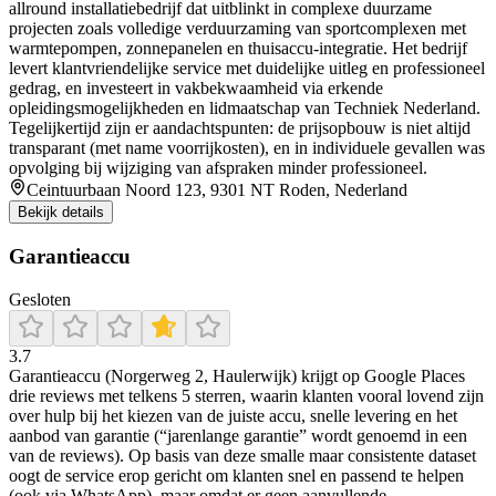
allround installatiebedrijf dat uitblinkt in complexe duurzame
projecten zoals volledige verduurzaming van sportcomplexen met
warmtepompen, zonnepanelen en thuisaccu-integratie. Het bedrijf
levert klantvriendelijke service met duidelijke uitleg en professioneel
gedrag, en investeert in vakbekwaamheid via erkende
opleidingsmogelijkheden en lidmaatschap van Techniek Nederland.
Tegelijkertijd zijn er aandachtspunten: de prijsopbouw is niet altijd
transparant (met name voorrijkosten), en in individuele gevallen was
opvolging bij wijziging van afspraken minder professioneel.
Ceintuurbaan Noord 123, 9301 NT Roden, Nederland
Bekijk details
Garantieaccu
Gesloten
3.7
Garantieaccu (Norgerweg 2, Haulerwijk) krijgt op Google Places
drie reviews met telkens 5 sterren, waarin klanten vooral lovend zijn
over hulp bij het kiezen van de juiste accu, snelle levering en het
aanbod van garantie (“jarenlange garantie” wordt genoemd in een
van de reviews). Op basis van deze smalle maar consistente dataset
oogt de service erop gericht om klanten snel en passend te helpen
(ook via WhatsApp), maar omdat er geen aanvullende