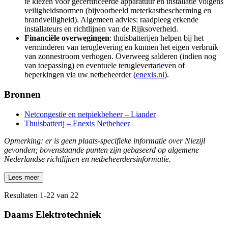
te kiezen voor gecertificeerde apparatuur en installatie volgens
veiligheidsnormen (bijvoorbeeld meterkastbescherming en
brandveiligheid). Algemeen advies: raadpleeg erkende
installateurs en richtlijnen van de Rijksoverheid.
Financiële overwegingen
: thuisbatterijen helpen bij het
verminderen van teruglevering en kunnen het eigen verbruik
van zonnestroom verhogen. Overweeg salderen (indien nog
van toepassing) en eventuele teruglevertarieven of
beperkingen via uw netbeheerder (
enexis.nl
).
Bronnen
Netcongestie en netpiekbeheer – Liander
Thuisbatterij – Enexis Netbeheer
Opmerking: er is geen plaats-specifieke informatie over Niezijl
gevonden; bovenstaande punten zijn gebaseerd op algemene
Nederlandse richtlijnen en netbeheerdersinformatie.
Lees meer
Resultaten
1
-
22
van
22
Daams Elektrotechniek