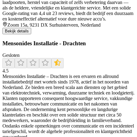
laadpoorten, herstel van capaciteit of zelfs verbetering daarvan —
als de heldere, vriendelijke en klantgerichte service. Met een solide
Google‑rating van 4,4 uit 23 reviews, biedt dit bedrijf een duurzaam
en kosteneffectief alternatief voor dure nieuwe accu’s.
Zoom 15a, 9231 DX Surhuisterveen, Nederland
Bekijk details
Mensonides Installatie - Drachten
Gesloten
4.5
Mensonides Installatie – Drachten is een ervaren en allround
installatiebedrijf met wortels sinds 1978, actief in het noorden van
Nederland. Ze bieden een breed scala aan diensten op het gebied
van elektrotechniek, verwarming, duurzame techniek en loodgieterij.
Klanten rapporteren consequent hoogwaardige service, vakkundige
installaties, betrouwbare communicatie en het nakomen van
afspraken. De onderneming kent persoonlijke en langdurige
klantrelaties en beschikt over een solide structuur met circa 50
medewerkers, waaronder de bedrijfsleiding in familieverband.
Ondanks enkele opmerkingen over communicatie en een incidenteel
tariefgeschil, wordt de algehele professionaliteit en klantgerichtheid
gewaardeerd.