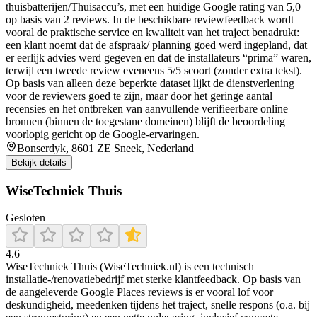
thuisbatterijen/Thuisaccu’s, met een huidige Google rating van 5,0
op basis van 2 reviews. In de beschikbare reviewfeedback wordt
vooral de praktische service en kwaliteit van het traject benadrukt:
een klant noemt dat de afspraak/ planning goed werd ingepland, dat
er eerlijk advies werd gegeven en dat de installateurs “prima” waren,
terwijl een tweede review eveneens 5/5 scoort (zonder extra tekst).
Op basis van alleen deze beperkte dataset lijkt de dienstverlening
voor de reviewers goed te zijn, maar door het geringe aantal
recensies en het ontbreken van aanvullende verifieerbare online
bronnen (binnen de toegestane domeinen) blijft de beoordeling
voorlopig gericht op de Google-ervaringen.
Bonserdyk, 8601 ZE Sneek, Nederland
Bekijk details
WiseTechniek Thuis
Gesloten
4.6
WiseTechniek Thuis (WiseTechniek.nl) is een technisch
installatie-/renovatiebedrijf met sterke klantfeedback. Op basis van
de aangeleverde Google Places reviews is er vooral lof voor
deskundigheid, meedenken tijdens het traject, snelle respons (o.a. bij