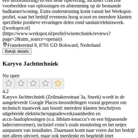
een stroomstoring) en een nette oplevering, inclusief concrete
voorbeelden van oplossingen en afstemming op de bestaande
badkamer/woning. Extra ondersteuning komt vanuit het Werkspot-
profiel, waar het bedrijf eveneens hoog scoort en meerdere klanten
specifieke positieve ervaringen delen rond sanitair/elektrawerk.
([werkspot.nl]
(https://www.werkspot.nl/profiel/wisetechniek/reviews?
page=2&utm_source=openai))
Franekereind 8, 8701 GD Bolsward, Nederland
Bekijk details
Karyvo Jachttechniek
Nu open
4.2
Karyvo Jachttechniek (Zeilmakersstraat 3a, Sneek) wordt in de
aangeleverde Google Places-beoordelingen vooral geprezen om
technisch maatwerk aan boord: meerdere klanten beschrijven
uitgebreide elektrische/upgradewerkzaamheden en
accu-/laadoplossingen (o.a. lithium-ionaccu’s en een bijpassende
lader/omvormer), inclusief extra’s zoals monitoring en het netjes
aanpassen van installaties. Daarnaast komt naar voren dat het bedrijf
niet alleen uitvoert, maar ook meedenkt en begeleidt (met