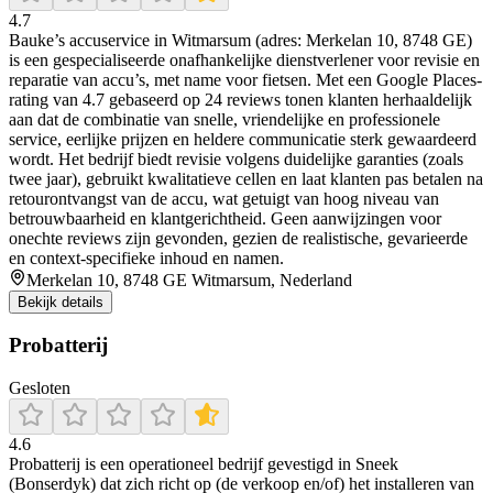
4.7
Bauke’s accuservice in Witmarsum (adres: Merkelan 10, 8748 GE)
is een gespecialiseerde onafhankelijke dienstverlener voor revisie en
reparatie van accu’s, met name voor fietsen. Met een Google Places-
rating van 4.7 gebaseerd op 24 reviews tonen klanten herhaaldelijk
aan dat de combinatie van snelle, vriendelijke en professionele
service, eerlijke prijzen en heldere communicatie sterk gewaardeerd
wordt. Het bedrijf biedt revisie volgens duidelijke garanties (zoals
twee jaar), gebruikt kwalitatieve cellen en laat klanten pas betalen na
retourontvangst van de accu, wat getuigt van hoog niveau van
betrouwbaarheid en klantgerichtheid. Geen aanwijzingen voor
onechte reviews zijn gevonden, gezien de realistische, gevarieerde
en context-specifieke inhoud en namen.
Merkelan 10, 8748 GE Witmarsum, Nederland
Bekijk details
Probatterij
Gesloten
4.6
Probatterij is een operationeel bedrijf gevestigd in Sneek
(Bonserdyk) dat zich richt op (de verkoop en/of) het installeren van