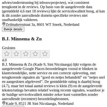
advies/ondersteuning bij inbouwprojecten), wat consistent
terugkomt in de reviews. Op basis van de aangeleverde data
(gemiddeld 4,6 met 18 reviews) lijkt de servicekwaliteit hoog, al kan
ik dit zonder aanvullende domein-specifieke reviews niet
onafhankelijk valideren.
Zeilmakersstraat 3a, 8601 WT Sneek, Nederland
Bekijk details
B.J. Minnema & Zn
Gesloten
4.0
B.J. Minnema & Zn (Kade 9, Sint Nicolaasga) lijkt volgens de
aangeleverde Google Places-beoordelingen vooral te blinken in
klantvriendelijke, nette service en een correcte oplevering, met
terugkerende signalen als “goed en netjes behandeld” en “netjes snel
en aangesloten afgeleverd”. De gemiddelde rating is daarbij hoog
(4.7), maar het totaal aantal reviews is klein (9) en de aangeleverde
teksten/ratings bevatten relatief weinig recente signalen, waardoor je
de huidige servicekwaliteit minder zeker kunt vaststellen zonder
aanvullende (recentere) beoordelingbronnen.
Kade 9, 8521 JR Sint Nicolaasga, Nederland