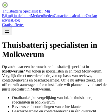
Thuisbatterij Specialist Bij Mij
Bij mij in de buurt
Merken
Steden
Capaciteit calculator
Opslag
advies
Blog
Gratis offertes
Thuisbatterij specialisten in
Molkwerum
Op zoek naar een betrouwbare thuisbatterij specialist in
Molkwerum
? Wij tonen je specialisten in en rond
Molkwerum
.
Vergelijk direct meerdere bedrijven op basis van reviews,
contactgegevens en beschikbaarheid. Of je nu advies zoekt, een
offerte wilt aanvragen of een installatie wilt plannen – vind snel de
juiste specialist in
Molkwerum
.
Onafhankelijke vergelijking van lokale thuisbatterij
specialisten in
Molkwerum
Reviews en beoordelingen van echte klanten
Beschikbaarheid en contactgegevens in één overzicht