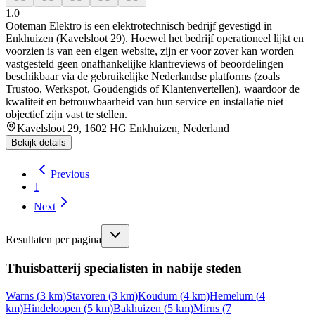
1.0
Ooteman Elektro is een elektrotechnisch bedrijf gevestigd in
Enkhuizen (Kavelsloot 29). Hoewel het bedrijf operationeel lijkt en
voorzien is van een eigen website, zijn er voor zover kan worden
vastgesteld geen onafhankelijke klantreviews of beoordelingen
beschikbaar via de gebruikelijke Nederlandse platforms (zoals
Trustoo, Werkspot, Goudengids of Klantenvertellen), waardoor de
kwaliteit en betrouwbaarheid van hun service en installatie niet
objectief zijn vast te stellen.
Kavelsloot 29, 1602 HG Enkhuizen, Nederland
Bekijk details
Previous
1
Next
Resultaten per pagina
Thuisbatterij specialisten in nabije steden
Warns
(
3
km)
Stavoren
(
3
km)
Koudum
(
4
km)
Hemelum
(
4
km)
Hindeloopen
(
5
km)
Bakhuizen
(
5
km)
Mirns
(
7