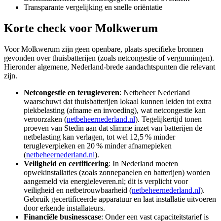
Transparante vergelijking en snelle oriëntatie
Korte check voor
Molkwerum
Voor Molkwerum zijn geen openbare, plaats-specifieke bronnen
gevonden over thuisbatterijen (zoals netcongestie of vergunningen).
Hieronder algemene, Nederland-brede aandachtspunten die relevant
zijn.
Netcongestie en terugleveren
: Netbeheer Nederland
waarschuwt dat thuisbatterijen lokaal kunnen leiden tot extra
piekbelasting (afname en invoeding), wat netcongestie kan
veroorzaken (
netbeheernederland.nl
). Tegelijkertijd tonen
proeven van Stedin aan dat slimme inzet van batterijen de
netbelasting kan verlagen, tot wel 12,5 % minder
terugleverpieken en 20 % minder afnamepieken
(
netbeheernederland.nl
).
Veiligheid en certificering
: In Nederland moeten
opwekinstallaties (zoals zonnepanelen en batterijen) worden
aangemeld via energieleveren.nl; dit is verplicht voor
veiligheid en netbetrouwbaarheid (
netbeheernederland.nl
).
Gebruik gecertificeerde apparatuur en laat installatie uitvoeren
door erkende installateurs.
Financiële businesscase
: Onder een vast capaciteitstarief is