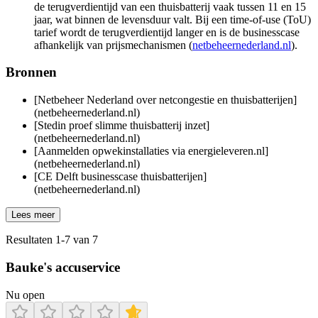
de terugverdientijd van een thuisbatterij vaak tussen 11 en 15
jaar, wat binnen de levensduur valt. Bij een time-of-use (ToU)
tarief wordt de terugverdientijd langer en is de businesscase
afhankelijk van prijsmechanismen (
netbeheernederland.nl
).
Bronnen
[Netbeheer Nederland over netcongestie en thuisbatterijen]
(netbeheernederland.nl)
[Stedin proef slimme thuisbatterij inzet]
(netbeheernederland.nl)
[Aanmelden opwekinstallaties via energieleveren.nl]
(netbeheernederland.nl)
[CE Delft businesscase thuisbatterijen]
(netbeheernederland.nl)
Lees meer
Resultaten
1
-
7
van
7
Bauke's accuservice
Nu open