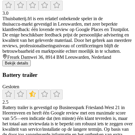
3.0
Thuisbatterij.frl is een relatief onbekende speler in de
thuisaccu‑markt gevestigd in Leeuwarden, met zeer beperkte
klantfeedback: één lovende review op Google Places en Trustpilot.
De enige beschikbare feedback prijst de persoonlijke advisering en
kwaliteit van het geleverde materiaal. Door het gebrek aan meerdere
reviews, professionaliseringsniveau of certificeringen blijft de
betrouwbaarheid en marktpositie echter moeilijk in te schatten.
Freark Damwei 36, 8914 BM Leeuwarden, Nederland
Bekijk details
Battery trailer
Gesloten
2.5
Battery trailer is gevestigd op Businesspark Friesland-West 21 in
Heerenveen en heeft één Google review met een maximale score
van 5/5—een indicatie dat (ten minste) één klant tevreden is, maar
het totaal aan reviewdata is te beperkt om robuust iets te zeggen over
kwaliteit van service/installatie op de langere termijn. Op basis van
de door jou aangeleverde informatie en het ontbreken van extra