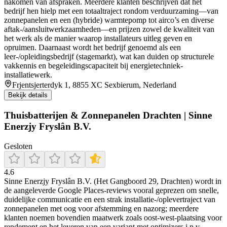
nakomen van afspraken. Meerdere klanten beschrijven dat het
bedrijf hen hielp met een totaaltraject rondom verduurzaming—van
zonnepanelen en een (hybride) warmtepomp tot airco’s en diverse
aftak-/aansluitwerkzaamheden—en prijzen zowel de kwaliteit van
het werk als de manier waarop installateurs uitleg geven en
opruimen. Daarnaast wordt het bedrijf genoemd als een
leer-/opleidingsbedrijf (stagemarkt), wat kan duiden op structurele
vakkennis en begeleidingscapaciteit bij energietechniek-
installatiewerk.
Frjentsjerterdyk 1, 8855 XC Sexbierum, Nederland
Bekijk details
Thuisbatterijen & Zonnepanelen Drachten | Sinne
Enerzjy Fryslân B.V.
Gesloten
4.6
Sinne Enerzjy Fryslân B.V. (Het Gangboord 29, Drachten) wordt in
de aangeleverde Google Places-reviews vooral geprezen om snelle,
duidelijke communicatie en een strak installatie-/oplevertraject van
zonnepanelen met oog voor afstemming en nazorg; meerdere
klanten noemen bovendien maatwerk zoals oost-west-plaatsing voor
rendement en het leveren van een variant met optimizers i.p.v.