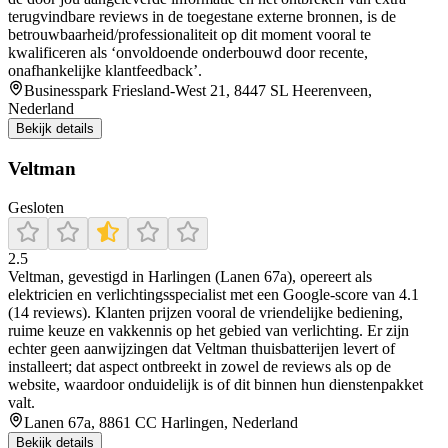
terugvindbare reviews in de toegestane externe bronnen, is de
betrouwbaarheid/professionaliteit op dit moment vooral te
kwalificeren als ‘onvoldoende onderbouwd door recente,
onafhankelijke klantfeedback’.
Businesspark Friesland-West 21, 8447 SL Heerenveen,
Nederland
Bekijk details
Veltman
Gesloten
2.5
Veltman, gevestigd in Harlingen (Lanen 67a), opereert als
elektricien en verlichtingsspecialist met een Google‑score van 4.1
(14 reviews). Klanten prijzen vooral de vriendelijke bediening,
ruime keuze en vakkennis op het gebied van verlichting. Er zijn
echter geen aanwijzingen dat Veltman thuisbatterijen levert of
installeert; dat aspect ontbreekt in zowel de reviews als op de
website, waardoor onduidelijk is of dit binnen hun dienstenpakket
valt.
Lanen 67a, 8861 CC Harlingen, Nederland
Bekijk details