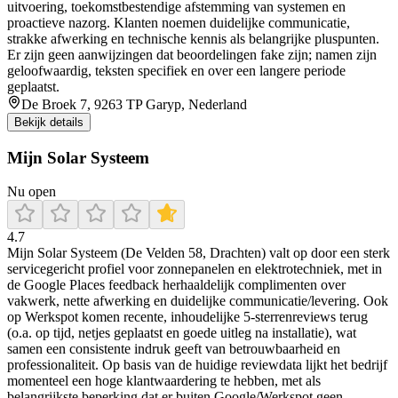
uitvoering, toekomstbestendige afstemming van systemen en
proactieve nazorg. Klanten noemen duidelijke communicatie,
strakke afwerking en technische kennis als belangrijke pluspunten.
Er zijn geen aanwijzingen dat beoordelingen fake zijn; namen zijn
geloofwaardig, teksten specifiek en over een langere periode
geplaatst.
De Broek 7, 9263 TP Garyp, Nederland
Bekijk details
Mijn Solar Systeem
Nu open
4.7
Mijn Solar Systeem (De Velden 58, Drachten) valt op door een sterk
servicegericht profiel voor zonnepanelen en elektrotechniek, met in
de Google Places feedback herhaaldelijk complimenten over
vakwerk, nette afwerking en duidelijke communicatie/levering. Ook
op Werkspot komen recente, inhoudelijke 5-sterrenreviews terug
(o.a. op tijd, netjes geplaatst en goede uitleg na installatie), wat
samen een consistente indruk geeft van betrouwbaarheid en
professionaliteit. Op basis van de huidige reviewdata lijkt het bedrijf
momenteel een hoge klantwaardering te hebben, met als
belangrijkste beperking dat er buiten Google/Werkspot geen