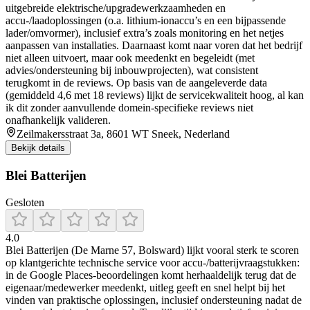
uitgebreide elektrische/upgradewerkzaamheden en
accu-/laadoplossingen (o.a. lithium-ionaccu’s en een bijpassende
lader/omvormer), inclusief extra’s zoals monitoring en het netjes
aanpassen van installaties. Daarnaast komt naar voren dat het bedrijf
niet alleen uitvoert, maar ook meedenkt en begeleidt (met
advies/ondersteuning bij inbouwprojecten), wat consistent
terugkomt in de reviews. Op basis van de aangeleverde data
(gemiddeld 4,6 met 18 reviews) lijkt de servicekwaliteit hoog, al kan
ik dit zonder aanvullende domein-specifieke reviews niet
onafhankelijk valideren.
Zeilmakersstraat 3a, 8601 WT Sneek, Nederland
Bekijk details
Blei Batterijen
Gesloten
4.0
Blei Batterijen (De Marne 57, Bolsward) lijkt vooral sterk te scoren
op klantgerichte technische service voor accu-/batterijvraagstukken:
in de Google Places-beoordelingen komt herhaaldelijk terug dat de
eigenaar/medewerker meedenkt, uitleg geeft en snel helpt bij het
vinden van praktische oplossingen, inclusief ondersteuning nadat de