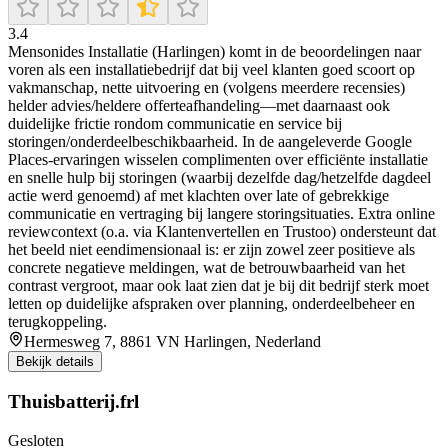
3.4
Mensonides Installatie (Harlingen) komt in de beoordelingen naar
voren als een installatiebedrijf dat bij veel klanten goed scoort op
vakmanschap, nette uitvoering en (volgens meerdere recensies)
helder advies/heldere offerteafhandeling—met daarnaast ook
duidelijke frictie rondom communicatie en service bij
storingen/onderdeelbeschikbaarheid. In de aangeleverde Google
Places-ervaringen wisselen complimenten over efficiënte installatie
en snelle hulp bij storingen (waarbij dezelfde dag/hetzelfde dagdeel
actie werd genoemd) af met klachten over late of gebrekkige
communicatie en vertraging bij langere storingsituaties. Extra online
reviewcontext (o.a. via Klantenvertellen en Trustoo) ondersteunt dat
het beeld niet eendimensionaal is: er zijn zowel zeer positieve als
concrete negatieve meldingen, wat de betrouwbaarheid van het
contrast vergroot, maar ook laat zien dat je bij dit bedrijf sterk moet
letten op duidelijke afspraken over planning, onderdeelbeheer en
terugkoppeling.
Hermesweg 7, 8861 VN Harlingen, Nederland
Bekijk details
Thuisbatterij.frl
Gesloten