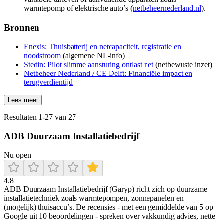
warmtepomp of elektrische auto’s (
netbeheernederland.nl
).
Bronnen
Enexis: Thuisbatterij en netcapaciteit, registratie en
noodstroom
(algemene NL-info)
Stedin: Pilot slimme aansturing ontlast net
(netbewuste inzet)
Netbeheer Nederland / CE Delft: Financiële impact en
terugverdientijd
Lees meer
Resultaten
1
-
27
van
27
ADB Duurzaam Installatiebedrijf
Nu open
4.8
ADB Duurzaam Installatiebedrijf (Garyp) richt zich op duurzame
installatietechniek zoals warmtepompen, zonnepanelen en
(mogelijk) thuisaccu’s. De recensies - met een gemiddelde van 5 op
Google uit 10 beoordelingen - spreken over vakkundig advies, nette