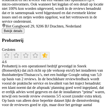
micro-omvormers. Ook wanneer het legplan of een detail op locatie
niet 100% kon worden uitgevoerd, wordt in de reviews benadrukt
dat er in samenspraak werd bijgestuurd en dat eventuele kleine
issues snel en netjes werden opgelost, wat het vertrouwen in de
service ondersteunt.
Het Gangboord 29, 9206 BJ Drachten, Nederland
Bekijk details
Probatterij
Gesloten
4.6
Probatterij is een operationeel bedrijf gevestigd in Sneek
(Bonserdyk) dat zich richt op (de verkoop en/of) het installeren van
thuisbatterijen/Thuisaccu’s, met een huidige Google rating van 5,0
op basis van 2 reviews. In de beschikbare reviewfeedback wordt
vooral de praktische service en kwaliteit van het traject benadrukt:
een klant noemt dat de afspraak/ planning goed werd ingepland, dat
er eerlijk advies werd gegeven en dat de installateurs “prima” waren,
terwijl een tweede review eveneens 5/5 scoort (zonder extra tekst).
Op basis van alleen deze beperkte dataset lijkt de dienstverlening
voor de reviewers goed te zijn, maar door het geringe aantal