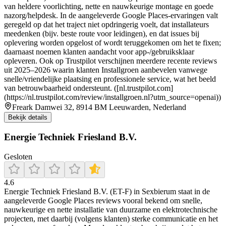
van heldere voorlichting, nette en nauwkeurige montage en goede
nazorg/helpdesk. In de aangeleverde Google Places-ervaringen valt
geregeld op dat het traject niet opdringerig voelt, dat installateurs
meedenken (bijv. beste route voor leidingen), en dat issues bij
oplevering worden opgelost of wordt teruggekomen om het te fixen;
daarnaast noemen klanten aandacht voor app-/gebruiksklaar
opleveren. Ook op Trustpilot verschijnen meerdere recente reviews
uit 2025–2026 waarin klanten Installgroen aanbevelen vanwege
snelle/vriendelijke plaatsing en professionele service, wat het beeld
van betrouwbaarheid ondersteunt. ([nl.trustpilot.com]
(https://nl.trustpilot.com/review/installgroen.nl?utm_source=openai))
Freark Damwei 32, 8914 BM Leeuwarden, Nederland
Bekijk details
Energie Techniek Friesland B.V.
Gesloten
4.6
Energie Techniek Friesland B.V. (ET-F) in Sexbierum staat in de
aangeleverde Google Places reviews vooral bekend om snelle,
nauwkeurige en nette installatie van duurzame en elektrotechnische
projecten, met daarbij (volgens klanten) sterke communicatie en het