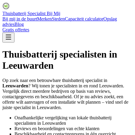
Thuisbatterij Specialist Bij Mij
Bij mij in de buurt
Merken
Steden
Capaciteit calculator
Opslag
advies
Blog
Gratis offertes
Thuisbatterij specialisten in
Leeuwarden
Op zoek naar een betrouwbare thuisbatterij specialist in
Leeuwarden
? Wij tonen je specialisten in en rond
Leeuwarden
.
Vergelijk direct meerdere bedrijven op basis van reviews,
contactgegevens en beschikbaarheid. Of je nu advies zoekt, een
offerte wilt aanvragen of een installatie wilt plannen – vind snel de
juiste specialist in
Leeuwarden
.
Onafhankelijke vergelijking van lokale thuisbatterij
specialisten in
Leeuwarden
Reviews en beoordelingen van echte klanten
Beschikbaarheid en contactgegevens in één overzicht