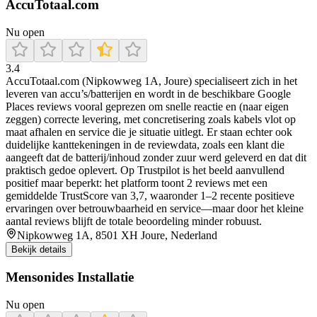
AccuTotaal.com
Nu open
3.4
AccuTotaal.com (Nipkowweg 1A, Joure) specialiseert zich in het
leveren van accu’s/batterijen en wordt in de beschikbare Google
Places reviews vooral geprezen om snelle reactie en (naar eigen
zeggen) correcte levering, met concretisering zoals kabels vlot op
maat afhalen en service die je situatie uitlegt. Er staan echter ook
duidelijke kanttekeningen in de reviewdata, zoals een klant die
aangeeft dat de batterij/inhoud zonder zuur werd geleverd en dat dit
praktisch gedoe oplevert. Op Trustpilot is het beeld aanvullend
positief maar beperkt: het platform toont 2 reviews met een
gemiddelde TrustScore van 3,7, waaronder 1–2 recente positieve
ervaringen over betrouwbaarheid en service—maar door het kleine
aantal reviews blijft de totale beoordeling minder robuust.
Nipkowweg 1A, 8501 XH Joure, Nederland
Bekijk details
Mensonides Installatie
Nu open