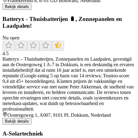
Franekereind 8, 8701 GD Bolsward, Nederland
Bekijk details
Batteryx - Thuisbatterijen 🔋, Zonnepanelen en
Laadpalen!
Nu open
4.5
Batteryx – Thuisbatterijen, Zonnepanelen en Laadpalen, gevestigd
aan de Oostergoweg 1 A‑7 in Dokkum, is een deskundig en ervaren
installatiebedrijf dat al ruim 16 jaar actief is, met een uitstekende
reputatie (Google-rating 5 op basis van 14 reviews; Trustoo-score
9,4 uit 45+ beoordelingen). Klanten prijzen de vakkundige en
vriendelijke service van met name Peter Akkerman, de snelheid van
leveren en installeren, en heldere communicatie. De reviews tonen
oprechte ervaringen met concrete details, zoals systeemkeuzes en
meterkast-updates, wat duidt op betrouwbaarheid en
professionaliteit.
Oostergoweg 1, A007, 9101 PL Dokkum, Nederland
Bekijk details
A-Solartechniek