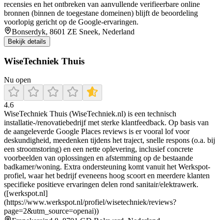
recensies en het ontbreken van aanvullende verifieerbare online
bronnen (binnen de toegestane domeinen) blijft de beoordeling
voorlopig gericht op de Google-ervaringen.
Bonserdyk, 8601 ZE Sneek, Nederland
Bekijk details
WiseTechniek Thuis
Nu open
4.6
WiseTechniek Thuis (WiseTechniek.nl) is een technisch
installatie-/renovatiebedrijf met sterke klantfeedback. Op basis van
de aangeleverde Google Places reviews is er vooral lof voor
deskundigheid, meedenken tijdens het traject, snelle respons (o.a. bij
een stroomstoring) en een nette oplevering, inclusief concrete
voorbeelden van oplossingen en afstemming op de bestaande
badkamer/woning. Extra ondersteuning komt vanuit het Werkspot-
profiel, waar het bedrijf eveneens hoog scoort en meerdere klanten
specifieke positieve ervaringen delen rond sanitair/elektrawerk.
([werkspot.nl]
(https://www.werkspot.nl/profiel/wisetechniek/reviews?
page=2&utm_source=openai))