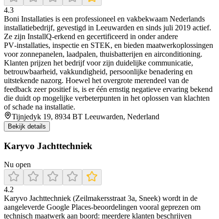
4.3
Boni Installaties is een professioneel en vakbekwaam Nederlands
installatiebedrijf, gevestigd in Leeuwarden en sinds juli 2019 actief.
Ze zijn InstallQ‑erkend en gecertificeerd in onder andere
PV‑installaties, inspectie en STEK, en bieden maatwerkoplossingen
voor zonnepanelen, laadpalen, thuisbatterijen en airconditioning.
Klanten prijzen het bedrijf voor zijn duidelijke communicatie,
betrouwbaarheid, vakkundigheid, persoonlijke benadering en
uitstekende nazorg. Hoewel het overgrote merendeel van de
feedback zeer positief is, is er één ernstig negatieve ervaring bekend
die duidt op mogelijke verbeterpunten in het oplossen van klachten
of schade na installatie.
Tijnjedyk 19, 8934 BT Leeuwarden, Nederland
Bekijk details
Karyvo Jachttechniek
Nu open
4.2
Karyvo Jachttechniek (Zeilmakersstraat 3a, Sneek) wordt in de
aangeleverde Google Places-beoordelingen vooral geprezen om
technisch maatwerk aan boord: meerdere klanten beschrijven