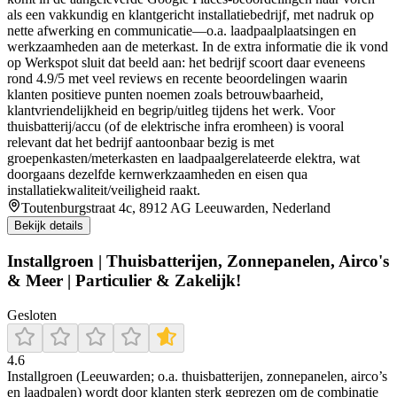
als een vakkundig en klantgericht installatiebedrijf, met nadruk op
nette afwerking en communicatie—o.a. laadpaalplaatsingen en
werkzaamheden aan de meterkast. In de extra informatie die ik vond
op Werkspot sluit dat beeld aan: het bedrijf scoort daar eveneens
rond 4.9/5 met veel reviews en recente beoordelingen waarin
klanten positieve punten noemen zoals betrouwbaarheid,
klantvriendelijkheid en begrip/uitleg tijdens het werk. Voor
thuisbatterij/accu (of de elektrische infra eromheen) is vooral
relevant dat het bedrijf aantoonbaar bezig is met
groepenkasten/meterkasten en laadpaalgerelateerde elektra, wat
doorgaans dezelfde kernwerkzaamheden en eisen qua
installatiekwaliteit/veiligheid raakt.
Toutenburgstraat 4c, 8912 AG Leeuwarden, Nederland
Bekijk details
Installgroen | Thuisbatterijen, Zonnepanelen, Airco's
& Meer | Particulier & Zakelijk!
Gesloten
4.6
Installgroen (Leeuwarden; o.a. thuisbatterijen, zonnepanelen, airco’s
en laadpalen) wordt door klanten sterk geprezen om de combinatie