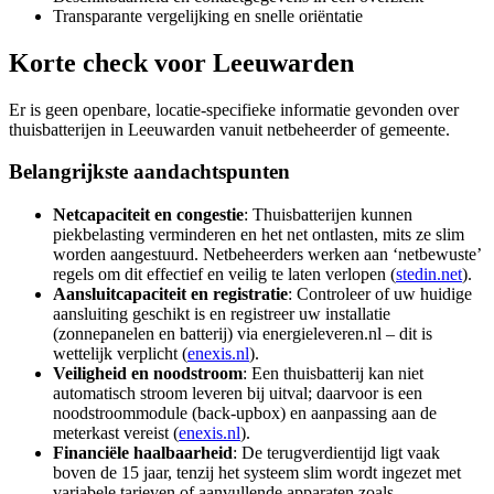
Transparante vergelijking en snelle oriëntatie
Korte check voor
Leeuwarden
Er is geen openbare, locatie-specifieke informatie gevonden over
thuisbatterijen in Leeuwarden vanuit netbeheerder of gemeente.
Belangrijkste aandachtspunten
Netcapaciteit en congestie
: Thuisbatterijen kunnen
piekbelasting verminderen en het net ontlasten, mits ze slim
worden aangestuurd. Netbeheerders werken aan ‘netbewuste’
regels om dit effectief en veilig te laten verlopen (
stedin.net
).
Aansluitcapaciteit en registratie
: Controleer of uw huidige
aansluiting geschikt is en registreer uw installatie
(zonnepanelen en batterij) via energieleveren.nl – dit is
wettelijk verplicht (
enexis.nl
).
Veiligheid en noodstroom
: Een thuisbatterij kan niet
automatisch stroom leveren bij uitval; daarvoor is een
noodstroommodule (back‑upbox) en aanpassing aan de
meterkast vereist (
enexis.nl
).
Financiële haalbaarheid
: De terugverdientijd ligt vaak
boven de 15 jaar, tenzij het systeem slim wordt ingezet met
variabele tarieven of aanvullende apparaten zoals