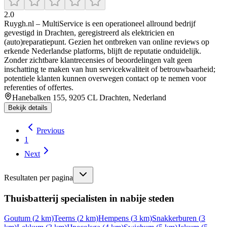
2.0
Ruygh.nl – MultiService is een operationeel allround bedrijf
gevestigd in Drachten, geregistreerd als elektricien en
(auto)reparatiepunt. Gezien het ontbreken van online reviews op
erkende Nederlandse platforms, blijft de reputatie onduidelijk.
Zonder zichtbare klantrecensies of beoordelingen valt geen
inschatting te maken van hun servicekwaliteit of betrouwbaarheid;
potentiele klanten kunnen overwegen contact op te nemen voor
referenties of offertes.
Hanebalken 155, 9205 CL Drachten, Nederland
Bekijk details
Previous
1
Next
Resultaten per pagina
Thuisbatterij specialisten in nabije steden
Goutum
(
2
km)
Teerns
(
2
km)
Hempens
(
3
km)
Snakkerburen
(
3