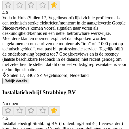
4.6
Volta in Huis (Snilen 17, Vegelinsoord) lijkt zich te profileren als
een technisch sterke elektricien/monteur: in de aangeleverde Google
Places-reviews komen vooral signalen naar voren als
deskundigheid/kennis en een nette, betrouwbare werkwijze.
Meerdere klanten noemen expliciet dat afspraken worden
nagekomen en omschrijven de monteur als “top” of “1000 poot op
technisch gebied”, wat past bij professionele service. Tegelijk blijft
de onderbouwing beperkt tot 7 Google-reviews en is de recency
(laatste beschikbare feedback in de dataset) niet recent genoeg om
met zekerheid te stellen dat dit oordeel volledig representatief is voor
de huidige situatie.
Snilen 17, 8467 SZ Vegelinsoord, Nederland
Bekijk details
Installatiebedrijf Strabbing BV
Nu open
4.6
Installatiebedrijf Strabbing BV (Toutenburgstraat 4c, Leeuwarden)
komt in de aangeleverde Google Places-beoordelingen naar voren