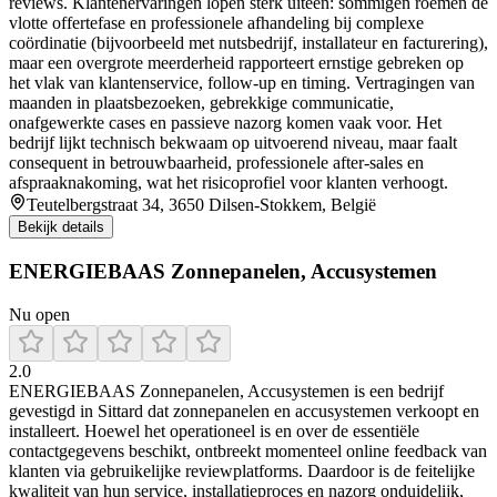
reviews. Klantenervaringen lopen sterk uiteen: sommigen roemen de
vlotte offertefase en professionele afhandeling bij complexe
coördinatie (bijvoorbeeld met nutsbedrijf, installateur en facturering),
maar een overgrote meerderheid rapporteert ernstige gebreken op
het vlak van klantenservice, follow-up en timing. Vertragingen van
maanden in plaatsbezoeken, gebrekkige communicatie,
onafgewerkte cases en passieve nazorg komen vaak voor. Het
bedrijf lijkt technisch bekwaam op uitvoerend niveau, maar faalt
consequent in betrouwbaarheid, professionele after‑sales en
afspraaknakoming, wat het risicoprofiel voor klanten verhoogt.
Teutelbergstraat 34, 3650 Dilsen-Stokkem, België
Bekijk details
ENERGIEBAAS Zonnepanelen, Accusystemen
Nu open
2.0
ENERGIEBAAS Zonnepanelen, Accusystemen is een bedrijf
gevestigd in Sittard dat zonnepanelen en accusystemen verkoopt en
installeert. Hoewel het operationeel is en over de essentiële
contactgegevens beschikt, ontbreekt momenteel online feedback van
klanten via gebruikelijke reviewplatforms. Daardoor is de feitelijke
kwaliteit van hun service, installatieproces en nazorg onduidelijk,