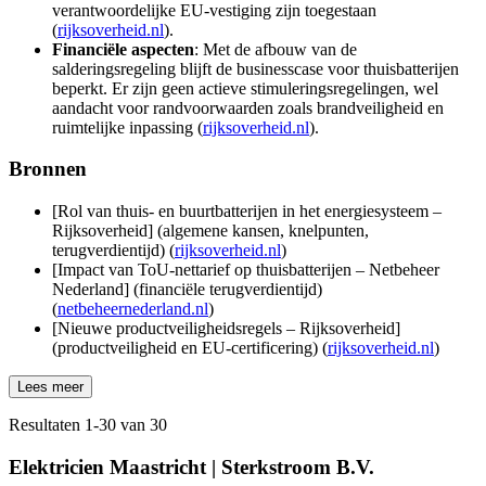
verantwoordelijke EU-vestiging zijn toegestaan
(
rijksoverheid.nl
).
Financiële aspecten
: Met de afbouw van de
salderingsregeling blijft de businesscase voor thuisbatterijen
beperkt. Er zijn geen actieve stimuleringsregelingen, wel
aandacht voor randvoorwaarden zoals brandveiligheid en
ruimtelijke inpassing (
rijksoverheid.nl
).
Bronnen
[Rol van thuis- en buurtbatterijen in het energiesysteem –
Rijksoverheid] (algemene kansen, knelpunten,
terugverdientijd) (
rijksoverheid.nl
)
[Impact van ToU-nettarief op thuisbatterijen – Netbeheer
Nederland] (financiële terugverdientijd)
(
netbeheernederland.nl
)
[Nieuwe productveiligheidsregels – Rijksoverheid]
(productveiligheid en EU-certificering) (
rijksoverheid.nl
)
Lees meer
Resultaten
1
-
30
van
30
Elektricien Maastricht | Sterkstroom B.V.