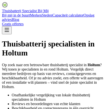
Thuisbatterij Specialist Bij Mij
Bij mij in de buurt
Merken
Steden
Capaciteit calculator
Opslag
advies
Blog
Gratis offertes
Thuisbatterij specialisten in
Holtum
Op zoek naar een betrouwbare thuisbatterij specialist in
Holtum
?
Wij tonen je specialisten in en rond
Holtum
. Vergelijk direct
meerdere bedrijven op basis van reviews, contactgegevens en
beschikbaarheid. Of je nu advies zoekt, een offerte wilt aanvragen
of een installatie wilt plannen – vind snel de juiste specialist in
Holtum
.
Onafhankelijke vergelijking van lokale thuisbatterij
specialisten in
Holtum
Reviews en beoordelingen van echte klanten
Beschikbaarheid en contactgegevens in één overzicht