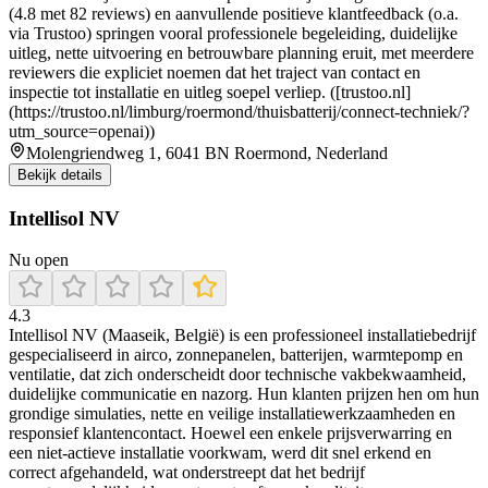
(4.8 met 82 reviews) en aanvullende positieve klantfeedback (o.a.
via Trustoo) springen vooral professionele begeleiding, duidelijke
uitleg, nette uitvoering en betrouwbare planning eruit, met meerdere
reviewers die expliciet noemen dat het traject van contact en
inspectie tot installatie en uitleg soepel verliep. ([trustoo.nl]
(https://trustoo.nl/limburg/roermond/thuisbatterij/connect-techniek/?
utm_source=openai))
Molengriendweg 1, 6041 BN Roermond, Nederland
Bekijk details
Intellisol NV
Nu open
4.3
Intellisol NV (Maaseik, België) is een professioneel installatiebedrijf
gespecialiseerd in airco, zonnepanelen, batterijen, warmtepomp en
ventilatie, dat zich onderscheidt door technische vakbekwaamheid,
duidelijke communicatie en nazorg. Hun klanten prijzen hen om hun
grondige simulaties, nette en veilige installatiewerkzaamheden en
responsief klantencontact. Hoewel een enkele prijsverwarring en
een niet-actieve installatie voorkwam, werd dit snel erkend en
correct afgehandeld, wat onderstreept dat het bedrijf