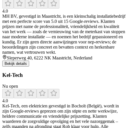
4.0
MH BV, gevestigd in Maastricht, is een kleinschalig installatiebedrijf
met een perfecte score van 5.0 uit 15 Google‑reviews. Klanten
prijzen met name de professionaliteit, vriendelijkheid en kwaliteit
van het werk — zoals de vernieuwing van de meterkast van stoppen
naar moderne installatie — en noemen het bedrijf gepassioneerd en
kundig. Er zijn geen directe aanwijzingen voor nep‑reviews; de
beoordelingen zijn concreet en bevatten context en herkenbare
namen, wat vertrouwen wekt.
Sleperweg 40, 6222 NK Maastricht, Nederland
Bekijk details
Kel-Tech
Nu open
4.0
Kel‑Tech, een elektricien gevestigd in Bocholt (België), wordt in
zijn Google‑reviews geprezen om zijn stipte en nette werkwijze,
heldere communicatie en vriendelijke prijszetting. Klanten
waarderen de zorgvuldige opvolging en het vele nazorggemak –
zelfs maanden na afronding staat Rob klaar voor hulp. Alle