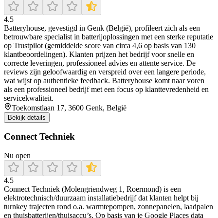
4.5
Batteryhouse, gevestigd in Genk (België), profileert zich als een
betrouwbare specialist in batterijoplossingen met een sterke reputatie
op Trustpilot (gemiddelde score van circa 4,6 op basis van 130
klantbeoordelingen). Klanten prijzen het bedrijf voor snelle en
correcte leveringen, professioneel advies en attente service. De
reviews zijn geloofwaardig en verspreid over een langere periode,
wat wijst op authentieke feedback. Batteryhouse komt naar voren
als een professioneel bedrijf met een focus op klanttevredenheid en
servicekwaliteit.
Toekomstlaan 17, 3600 Genk, België
Bekijk details
Connect Techniek
Nu open
4.5
Connect Techniek (Molengriendweg 1, Roermond) is een
elektrotechnisch/duurzaam installatiebedrijf dat klanten helpt bij
turnkey trajecten rond o.a. warmtepompen, zonnepanelen, laadpalen
en thuisbatterijen/thuisaccu’s. Op basis van je Google Places data