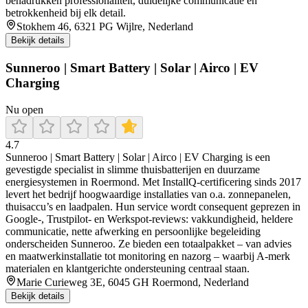
benadrukken professionaliteit, duidelijke communicatie en
betrokkenheid bij elk detail.
Stokhem 46, 6321 PG Wijlre, Nederland
Bekijk details
Sunneroo | Smart Battery | Solar | Airco | EV
Charging
Nu open
4.7
Sunneroo | Smart Battery | Solar | Airco | EV Charging is een
gevestigde specialist in slimme thuisbatterijen en duurzame
energiesystemen in Roermond. Met InstallQ‑certificering sinds 2017
levert het bedrijf hoogwaardige installaties van o.a. zonnepanelen,
thuisaccu’s en laadpalen. Hun service wordt consequent geprezen in
Google‑, Trustpilot‑ en Werkspot‑reviews: vakkundigheid, heldere
communicatie, nette afwerking en persoonlijke begeleiding
onderscheiden Sunneroo. Ze bieden een totaalpakket – van advies
en maatwerkinstallatie tot monitoring en nazorg – waarbij A‑merk
materialen en klantgerichte ondersteuning centraal staan.
Marie Curieweg 3E, 6045 GH Roermond, Nederland
Bekijk details