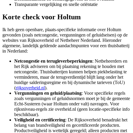
Transparante vergelijking en snelle oriëntatie
Korte check voor
Holtum
Ik heb geen openbare, plaats-specifieke informatie over Holtum
gevonden (zoals netcongestie, vergunningen of geluidseisen) op de
websites van Rijksoverheid of Netbeheer Nederland. Hieronder
algemene, landelijk geldende aandachtspunten voor een thuisbatterij
in Nederland:
Netcongestie en terugleverbeperkingen
: Netbeheerders en
het Rijk adviseren om bij plaatsing rekening te houden met
netcongestie. Thuisbatterijen kunnen helpen piekbelasting te
verminderen, maar de terugverdientijd blijft lang onder het
huidige salderingsregime en bij dynamische tarieven (ToU)
(
rijksoverheid.nl
).
Vergunningen en geluid/plaatsing
: Voor specifieke regels
zoals vergunningen of geluidsnormen moet je bij de gemeente
Echt-Susteren (waar Holtum onder valt) navragen. Voor
rijksniveau-regels zie overheid.nl (geen locatie-specifieke info
beschikbaar).
Veiligheid en certificering
: De Rijksoverheid benadrukt het
belang van brandveiligheid en gecertificeerde producten.
Productveiligheid is wettelijk geregeld; alleen producten met