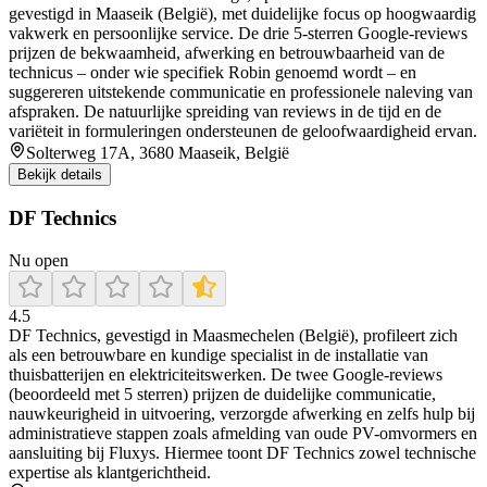
gevestigd in Maaseik (België), met duidelijke focus op hoogwaardig
vakwerk en persoonlijke service. De drie 5-sterren Google-reviews
prijzen de bekwaamheid, afwerking en betrouwbaarheid van de
technicus – onder wie specifiek Robin genoemd wordt – en
suggereren uitstekende communicatie en professionele naleving van
afspraken. De natuurlijke spreiding van reviews in de tijd en de
variëteit in formuleringen ondersteunen de geloofwaardigheid ervan.
Solterweg 17A, 3680 Maaseik, België
Bekijk details
DF Technics
Nu open
4.5
DF Technics, gevestigd in Maasmechelen (België), profileert zich
als een betrouwbare en kundige specialist in de installatie van
thuisbatterijen en elektriciteitswerken. De twee Google-reviews
(beoordeeld met 5 sterren) prijzen de duidelijke communicatie,
nauwkeurigheid in uitvoering, verzorgde afwerking en zelfs hulp bij
administratieve stappen zoals afmelding van oude PV-omvormers en
aansluiting bij Fluxys. Hiermee toont DF Technics zowel technische
expertise als klantgerichtheid.