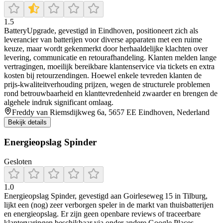
1.5
BatteryUpgrade, gevestigd in Eindhoven, positioneert zich als
leverancier van batterijen voor diverse apparaten met een ruime
keuze, maar wordt gekenmerkt door herhaaldelijke klachten over
levering, communicatie en retourafhandeling. Klanten melden lange
vertragingen, moeilijk bereikbare klantenservice via tickets en extra
kosten bij retourzendingen. Hoewel enkele tevreden klanten de
prijs-kwaliteitverhouding prijzen, wegen de structurele problemen
rond betrouwbaarheid en klanttevredenheid zwaarder en brengen de
algehele indruk significant omlaag.
Freddy van Riemsdijkweg 6a, 5657 EE Eindhoven, Nederland
Bekijk details
Energieopslag Spinder
Gesloten
1.0
Energieopslag Spinder, gevestigd aan Goirleseweg 15 in Tilburg,
lijkt een (nog) zeer verborgen speler in de markt van thuisbatterijen
en energieopslag. Er zijn geen openbare reviews of traceerbare
klantervaringen beschikbaar via onder andere Google Places,