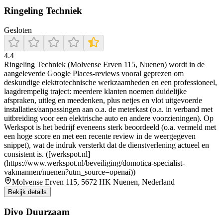
Ringeling Techniek
Gesloten
4.4
Ringeling Techniek (Molvense Erven 115, Nuenen) wordt in de
aangeleverde Google Places-reviews vooral geprezen om
deskundige elektrotechnische werkzaamheden en een professioneel,
laagdrempelig traject: meerdere klanten noemen duidelijke
afspraken, uitleg en meedenken, plus netjes en vlot uitgevoerde
installaties/aanpassingen aan o.a. de meterkast (o.a. in verband met
uitbreiding voor een elektrische auto en andere voorzieningen). Op
Werkspot is het bedrijf eveneens sterk beoordeeld (o.a. vermeld met
een hoge score en met een recente review in de weergegeven
snippet), wat de indruk versterkt dat de dienstverlening actueel en
consistent is. ([werkspot.nl]
(https://www.werkspot.nl/beveiliging/domotica-specialist-
vakmannen/nuenen?utm_source=openai))
Molvense Erven 115, 5672 HK Nuenen, Nederland
Bekijk details
Divo Duurzaam