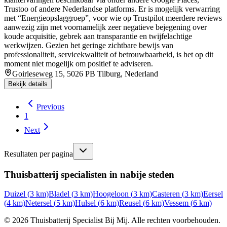
Trustoo of andere Nederlandse platforms. Er is mogelijk verwarring
met “Energieopslaggroep”, voor wie op Trustpilot meerdere reviews
aanwezig zijn met voornamelijk zeer negatieve bejegening over
koude acquisitie, gebrek aan transparantie en twijfelachtige
werkwijzen. Gezien het geringe zichtbare bewijs van
professionaliteit, servicekwaliteit of betrouwbaarheid, is het op dit
moment niet mogelijk om positief te adviseren.
Goirleseweg 15, 5026 PB Tilburg, Nederland
Bekijk details
Previous
1
Next
Resultaten per pagina
Thuisbatterij specialisten in nabije steden
Duizel
(
3
km)
Bladel
(
3
km)
Hoogeloon
(
3
km)
Casteren
(
3
km)
Eersel
(
4
km)
Netersel
(
5
km)
Hulsel
(
6
km)
Reusel
(
6
km)
Vessem
(
6
km)
©
2026
Thuisbatterij Specialist Bij Mij. Alle rechten voorbehouden.