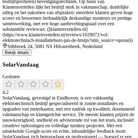
bedrijfsprofielen) beveiligingstechniek. Op basis van
Klantenvertellen lijkt het bedrijf sterk in vakmanschap, duidelijke
uitleg en het nakomen van afspraken: meerdere klanten geven hoge
scores en benoemen herhaaldelijk deskundige monteurs en prettige
samenwerking, met een hoge aanbevelingsgraad over een
substantiële reviewset. ([klantenvertellen.nl]
(https://www.klantenvertellen.nl/reviews/1029071/vof-
elektrotechnisch-installatieburo-jan-de-bruijn?utm_source=openai))
Slibbroek 24, 5081 NS Hilvarenbeek, Nederland
Bekijk details
SolarVandaag
Gesloten
4.2
SolarVandaag, gevestigd in Eindhoven, is een vakkundig
elektrotechnisch bedrijf gespecialiseerd in zonne-installaties en
upgraden van meterkasten, met een nadruk op kwaliteit, doortastend
vakmanschap en klantgerichte service. De meeste klanten prijzen de
nauwkeurigheid, snelheid en adviserende rol van het team, inclusief
creatieve oplossingen en volledige turnkey projecten. Met een
uitstekende Google-score en echte, inhoudelijke feedback toont
SolarVandaag zich betrouwbaar en professioneel — hoewel er een