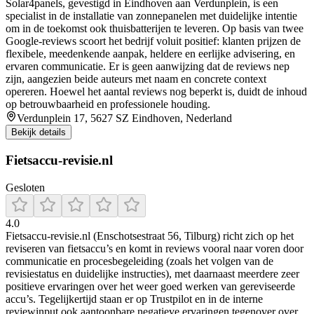
Solar4panels, gevestigd in Eindhoven aan Verdunplein, is een
specialist in de installatie van zonnepanelen met duidelijke intentie
om in de toekomst ook thuisbatterijen te leveren. Op basis van twee
Google-reviews scoort het bedrijf voluit positief: klanten prijzen de
flexibele, meedenkende aanpak, heldere en eerlijke advisering, en
ervaren communicatie. Er is geen aanwijzing dat de reviews nep
zijn, aangezien beide auteurs met naam en concrete context
opereren. Hoewel het aantal reviews nog beperkt is, duidt de inhoud
op betrouwbaarheid en professionele houding.
Verdunplein 17, 5627 SZ Eindhoven, Nederland
Bekijk details
Fietsaccu-revisie.nl
Gesloten
4.0
Fietsaccu-revisie.nl (Enschotsestraat 56, Tilburg) richt zich op het
reviseren van fietsaccu’s en komt in reviews vooral naar voren door
communicatie en procesbegeleiding (zoals het volgen van de
revisiestatus en duidelijke instructies), met daarnaast meerdere zeer
positieve ervaringen over het weer goed werken van gereviseerde
accu’s. Tegelijkertijd staan er op Trustpilot en in de interne
reviewinput ook aantoonbare negatieve ervaringen tegenover over