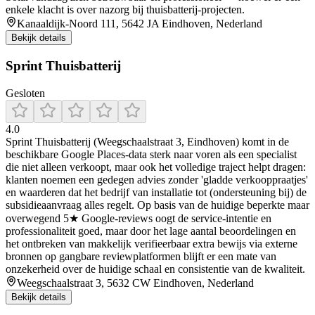
enkele klacht is over nazorg bij thuisbatterij-projecten.
Kanaaldijk-Noord 111, 5642 JA Eindhoven, Nederland
Bekijk details
Sprint Thuisbatterij
Gesloten
4.0
Sprint Thuisbatterij (Weegschaalstraat 3, Eindhoven) komt in de
beschikbare Google Places-data sterk naar voren als een specialist
die niet alleen verkoopt, maar ook het volledige traject helpt dragen:
klanten noemen een gedegen advies zonder 'gladde verkooppraatjes'
en waarderen dat het bedrijf van installatie tot (ondersteuning bij) de
subsidieaanvraag alles regelt. Op basis van de huidige beperkte maar
overwegend 5★ Google-reviews oogt de service-intentie en
professionaliteit goed, maar door het lage aantal beoordelingen en
het ontbreken van makkelijk verifieerbaar extra bewijs via externe
bronnen op gangbare reviewplatformen blijft er een mate van
onzekerheid over de huidige schaal en consistentie van de kwaliteit.
Weegschaalstraat 3, 5632 CW Eindhoven, Nederland
Bekijk details