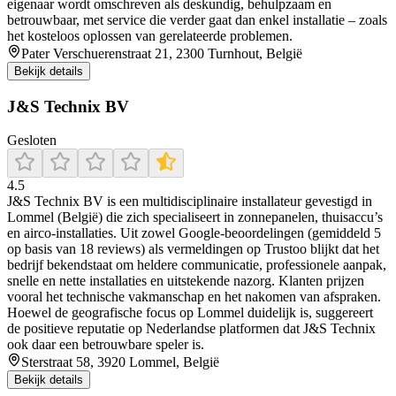
eigenaar wordt omschreven als deskundig, behulpzaam en
betrouwbaar, met service die verder gaat dan enkel installatie – zoals
het kosteloos oplossen van gerelateerde problemen.
Pater Verschuerenstraat 21, 2300 Turnhout, België
Bekijk details
J&S Technix BV
Gesloten
4.5
J&S Technix BV is een multidisciplinaire installateur gevestigd in
Lommel (België) die zich specialiseert in zonnepanelen, thuisaccu’s
en airco-installaties. Uit zowel Google-beoordelingen (gemiddeld 5
op basis van 18 reviews) als vermeldingen op Trustoo blijkt dat het
bedrijf bekendstaat om heldere communicatie, professionele aanpak,
snelle en nette installaties en uitstekende nazorg. Klanten prijzen
vooral het technische vakmanschap en het nakomen van afspraken.
Hoewel de geografische focus op Lommel duidelijk is, suggereert
de positieve reputatie op Nederlandse platformen dat J&S Technix
ook daar een betrouwbare speler is.
Sterstraat 58, 3920 Lommel, België
Bekijk details