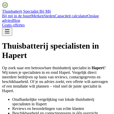
Thuisbatterij Specialist Bij Mij
Bij mij in de buurt
Merken
Steden
Capaciteit calculator
Opslag
advies
Blog
Gratis offertes
Thuisbatterij specialisten in
Hapert
Op zoek naar een betrouwbare thuisbatterij specialist in
Hapert
?
Wij tonen je specialisten in en rond
Hapert
. Vergelijk direct
meerdere bedrijven op basis van reviews, contactgegevens en
beschikbaarheid. Of je nu advies zoekt, een offerte wilt aanvragen
of een installatie wilt plannen – vind snel de juiste specialist in
Hapert
.
Onafhankelijke vergelijking van lokale thuisbatterij
specialisten in
Hapert
Reviews en beoordelingen van echte klanten
Beschikbaarheid en contactgegevens in één overzicht