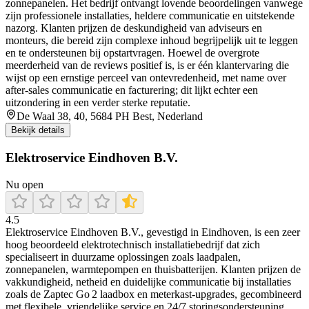
zonnepanelen. Het bedrijf ontvangt lovende beoordelingen vanwege
zijn professionele installaties, heldere communicatie en uitstekende
nazorg. Klanten prijzen de deskundigheid van adviseurs en
monteurs, die bereid zijn complexe inhoud begrijpelijk uit te leggen
en te ondersteunen bij opstartvragen. Hoewel de overgrote
meerderheid van de reviews positief is, is er één klantervaring die
wijst op een ernstige perceel van ontevredenheid, met name over
after-sales communicatie en facturering; dit lijkt echter een
uitzondering in een verder sterke reputatie.
De Waal 38, 40, 5684 PH Best, Nederland
Bekijk details
Elektroservice Eindhoven B.V.
Nu open
4.5
Elektroservice Eindhoven B.V., gevestigd in Eindhoven, is een zeer
hoog beoordeeld elektrotechnisch installatiebedrijf dat zich
specialiseert in duurzame oplossingen zoals laadpalen,
zonnepanelen, warmtepompen en thuisbatterijen. Klanten prijzen de
vakkundigheid, netheid en duidelijke communicatie bij installaties
zoals de Zaptec Go 2 laadbox en meterkast-upgrades, gecombineerd
met flexibele, vriendelijke service en 24/7 storingsondersteuning.