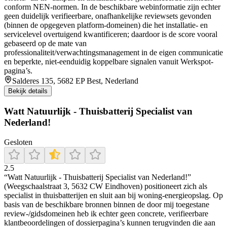
conform NEN-normen. In de beschikbare webinformatie zijn echter
geen duidelijk verifieerbare, onafhankelijke reviewsets gevonden
(binnen de opgegeven platform-domeinen) die het installatie- en
servicelevel overtuigend kwantificeren; daardoor is de score vooral
gebaseerd op de mate van
professionaliteit/verwachtingsmanagement in de eigen communicatie
en beperkte, niet-eenduidig koppelbare signalen vanuit Werkspot-
pagina’s.
Salderes 135, 5682 EP Best, Nederland
Bekijk details
Watt Natuurlijk - Thuisbatterij Specialist van
Nederland!
Gesloten
2.5
“Watt Natuurlijk - Thuisbatterij Specialist van Nederland!”
(Weegschaalstraat 3, 5632 CW Eindhoven) positioneert zich als
specialist in thuisbatterijen en sluit aan bij woning-energieopslag. Op
basis van de beschikbare bronnen binnen de door mij toegestane
review-/gidsdomeinen heb ik echter geen concrete, verifieerbare
klantbeoordelingen of dossierpagina’s kunnen terugvinden die aan