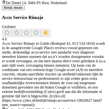
De Dintel 14, 5684 PS Best, Nederland
Bekijk details
Accu Service Rimajo
Gesloten
4.6
Accu Service Rimajo in Goirle (Bodepad 41; 013 534 1816) wordt
in de aangeleverde Google Places reviews vooral geprezen om
snelle, deskundige accu-service met aandacht voor diagnose:
meerdere klanten noemen dat accu’s worden doorgemeten voordat
er wordt vervangen, en dat men daarna direct weer geholpen is (o.a.
auto rijdt weer, vervanging binnen minuten). Op basis van de
combinatie van een extreem hoge Google-score (4,9) en meerdere
concrete, situatie-specifieke reacties op snelheid/vakkennis lijkt de
service betrouwbaar en professioneel; er zijn echter geen extra
onafhankelijke reviewbronnen binnen de voor mij toegestane
domeinen gevonden om dit buiten Google te verifiëren, en een
externe bedrijfsvermelding (Cylex) geeft aan dat die informatie al
geruime tijd niet is bijgewerkt. ([cylex.nl]
(https://www.cylex.nl/bedrijf/rimajo-accuservice-10826627.html?
utm_source=openai))