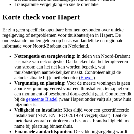
Transparante vergelijking en snelle oriëntatie
Korte check voor
Hapert
Er zijn geen specifieke openbare bronnen gevonden over unieke
regelgeving of netproblemen voor thuisbatterijen in Hapert. De
onderstaande punten gelden op basis van landelijke en regionale
informatie voor Noord-Brabant en Nederland.
Netcongestie en teruglevering:
In delen van Noord-Brabant
is sprake van netcongestie. Dat betekent dat het terugleveren
van stroom aan het net kan worden beperkt, wat
thuisbatterijen aantrekkelijker maakt. Controleer altijd de
actuele situatie bij je netbeheerder (
Enexis
).
Vergunning en plaatsing:
Voor de meeste woningen is geen
aparte vergunning vereist voor een thuisbatterij, tenzij het om
een monument of beschermd dorpsgezicht gaat. Controleer dit
bij de
gemeente Bladel
(waar Hapert onder valt) als jouw huis
bijzonder is.
Veiligheid en installatie:
Kies altijd voor een gecertificeerde
installateur (NEN-EN-IEC 62619 of vergelijkbaar). Laat de
meterkast vooraf controleren en bespreek brandveiligheid, met
name bij plaatsing binnenshuis.
Financiële aandachtspunten:
De salderingsregeling wordt