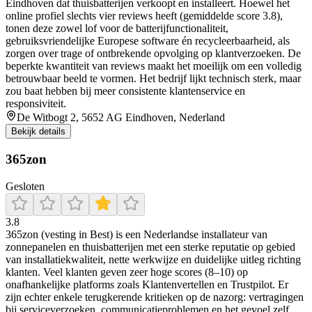
Eindhoven dat thuisbatterijen verkoopt en installeert. Hoewel het
online profiel slechts vier reviews heeft (gemiddelde score 3.8),
tonen deze zowel lof voor de batterijfunctionaliteit,
gebruiksvriendelijke Europese software én recycleerbaarheid, als
zorgen over trage of ontbrekende opvolging op klantverzoeken. De
beperkte kwantiteit van reviews maakt het moeilijk om een volledig
betrouwbaar beeld te vormen. Het bedrijf lijkt technisch sterk, maar
zou baat hebben bij meer consistente klantenservice en
responsiviteit.
De Witbogt 2, 5652 AG Eindhoven, Nederland
Bekijk details
365zon
Gesloten
3.8
365zon (vesting in Best) is een Nederlandse installateur van
zonnepanelen en thuisbatterijen met een sterke reputatie op gebied
van installatiekwaliteit, nette werkwijze en duidelijke uitleg richting
klanten. Veel klanten geven zeer hoge scores (8–10) op
onafhankelijke platforms zoals Klantenvertellen en Trustpilot. Er
zijn echter enkele terugkerende kritieken op de nazorg: vertragingen
bij serviceverzoeken, communicatieproblemen en het gevoel zelf