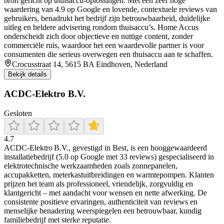
bron gericht op thuisaccu-oplossingen. Met een zeer hoge
waardering van 4.9 op Google en lovende, contextuele reviews van
gebruikers, benadrukt het bedrijf zijn betrouwbaarheid, duidelijke
uitleg en heldere advisering rondom thuisaccu’s. Home Accus
onderscheidt zich door objectieve en nuttige content, zonder
commerciële ruis, waardoor het een waardevolle partner is voor
consumenten die serieus overwegen een thuisaccu aan te schaffen.
Crocusstraat 14, 5615 BA Eindhoven, Nederland
Bekijk details
ACDC-Elektro B.V.
Gesloten
4.7
ACDC‑Elektro B.V., gevestigd in Best, is een hooggewaardeerd
installatiebedrijf (5.0 op Google met 33 reviews) gespecialiseerd in
elektrotechnische werkzaamheden zoals zonnepanelen,
accupakketten, meterkastuitbreidingen en warmtepompen. Klanten
prijzen het team als professioneel, vriendelijk, zorgvuldig en
klantgericht – met aandacht voor wensen en nette afwerking. De
consistente positieve ervaringen, authenticiteit van reviews en
menselijke benadering weerspiegelen een betrouwbaar, kundig
familiebedrijf met sterke reputatie.