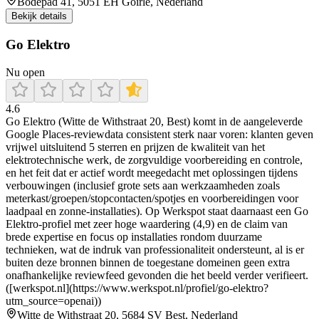
Bodepad 41, 5051 EH Goirle, Nederland
Bekijk details
Go Elektro
Nu open
4.6
Go Elektro (Witte de Withstraat 20, Best) komt in de aangeleverde
Google Places-reviewdata consistent sterk naar voren: klanten geven
vrijwel uitsluitend 5 sterren en prijzen de kwaliteit van het
elektrotechnische werk, de zorgvuldige voorbereiding en controle,
en het feit dat er actief wordt meegedacht met oplossingen tijdens
verbouwingen (inclusief grote sets aan werkzaamheden zoals
meterkast/groepen/stopcontacten/spotjes en voorbereidingen voor
laadpaal en zonne-installaties). Op Werkspot staat daarnaast een Go
Elektro-profiel met zeer hoge waardering (4,9) en de claim van
brede expertise en focus op installaties rondom duurzame
technieken, wat de indruk van professionaliteit ondersteunt, al is er
buiten deze bronnen binnen de toegestane domeinen geen extra
onafhankelijke reviewfeed gevonden die het beeld verder verifieert.
([werkspot.nl](https://www.werkspot.nl/profiel/go-elektro?
utm_source=openai))
Witte de Withstraat 20, 5684 SV Best, Nederland