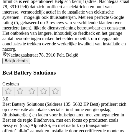
Infintica is een operationeel Belgisch bedrijf (adres: Nachtegaalstraat
78, 3910 Pelt) dat zich profileert als elektricien en punt van
interesse, vermoedelijk actief in de installatie van elektrische
systemen – mogelijk ook thuisbatterijen. Met een perfecte Google-
rating (5, gebaseerd op 3 reviews van verschillende klanten over
meerdere jaren), lijkt de dienstverlening betrouwbaar en consistent.
Het ontbreken van langere, inhoudelijke feedback en het geringe
aantal beoordelingen maken het echter moeilijk om diepgaande
conclusies te trekken over de werkelijke kwaliteit van installatie en
nazorg.
Nachtegaalstraat 78, 3910 Pelt, België
Bekijk details
Best Battery Solutions
Gesloten
3.0
Best Battery Solutions (Salderes 135, 5682 EP Best) profileert zich
op de website als lokale specialist in slimme energieopslag
(thuisbatterijen) en laden voor huiseigenaren met zonnepanelen in
Best en de regio Eindhoven, met een focus op producten zoals
Sessy en (o.a.) AlphaESS, en met nadruk op transparante
offerte/“all-in” aanpak en installatie door gecertificeerde monteurs