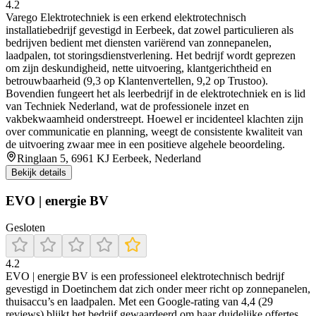
4.2
Varego Elektrotechniek is een erkend elektrotechnisch
installatiebedrijf gevestigd in Eerbeek, dat zowel particulieren als
bedrijven bedient met diensten variërend van zonnepanelen,
laadpalen, tot storingsdienstverlening. Het bedrijf wordt geprezen
om zijn deskundigheid, nette uitvoering, klantgerichtheid en
betrouwbaarheid (9,3 op Klantenvertellen, 9,2 op Trustoo).
Bovendien fungeert het als leerbedrijf in de elektrotechniek en is lid
van Techniek Nederland, wat de professionele inzet en
vakbekwaamheid onderstreept. Hoewel er incidenteel klachten zijn
over communicatie en planning, weegt de consistente kwaliteit van
de uitvoering zwaar mee in een positieve algehele beoordeling.
Ringlaan 5, 6961 KJ Eerbeek, Nederland
Bekijk details
EVO | energie BV
Gesloten
4.2
EVO | energie BV is een professioneel elektrotechnisch bedrijf
gevestigd in Doetinchem dat zich onder meer richt op zonnepanelen,
thuisaccu’s en laadpalen. Met een Google-rating van 4,4 (29
reviews) blijkt het bedrijf gewaardeerd om haar duidelijke offertes,