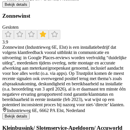
Bekijk details
Zonnewinst
Gesloten
3.9
Zonnewinst (Industrieweg 6E, Elst) is een installatiebedrijf dat
volgens klantfeedback vooral uitblinkt in communicatie en
uitvoering: in Google Places-reviews worden veelvuldig “duidelijke
uitleg”, meedenken tijdens overleg, nette montage en accurate
afwerking aan meterkast/groepenkast genoemd, inclusief aandacht
voor hoe alles werkt (o.a. via apps). Op Trustpilot komen de meest
recente signalen ook overwegend positief terug met thema’s zoals
afspraaknakoming, deskundigheid en bereikbaarheid na installatie
(o.a. beoordeling van 3 april 2026), al is er daarnaast ten minste één
negatieve ervaring gerapporteerd rond garantie/klantstatus en
bereikbaarheid in eerste instantie (feb 2023), wat wijst op een
potentieel inconsistent proces bij nazorg voor niet-‘directe’ klanten.
Industrieweg 6E, 6662 PA Elst, Nederland
Bekijk details
Kleinbussink/ Slotenservice-Apeldoorn/ Accuworld