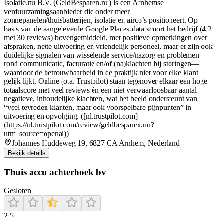
Isolatie.nu B.V. (GeldBesparen.nu) is een Arnhemse
verduurzamingsaanbieder die onder meer
zonnepanelen/thuisbatterijen, isolatie en airco’s positioneert. Op
basis van de aangeleverde Google Places-data scoort het bedrijf (4,2
met 30 reviews) bovengemiddeld, met positieve opmerkingen over
afspraken, nette uitvoering en vriendelijk personeel, maar er zijn ook
duidelijke signalen van wisselende service/nazorg en problemen
rond communicatie, facturatie en/of (na)klachten bij storingen—
waardoor de betrouwbaarheid in de praktijk niet voor elke klant
gelijk lijkt. Online (o.a. Trustpilot) staan tegenover elkaar een hoge
totaalscore met veel reviews én een niet verwaarloosbaar aantal
negatieve, inhoudelijke klachten, wat het beeld ondersteunt van
“veel tevreden klanten, maar ook voorspelbare pijnpunten” in
uitvoering en opvolging. ([nl.trustpilot.com]
(https://nl.trustpilot.com/review/geldbesparen.nu?
utm_source=openai))
Johannes Huddeweg 19, 6827 CA Arnhem, Nederland
Bekijk details
Thuis accu achterhoek bv
Gesloten
2.5