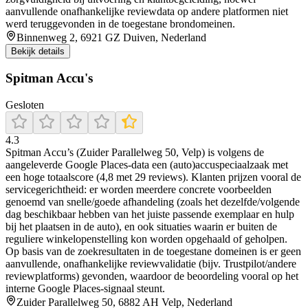
aanvullende onafhankelijke reviewdata op andere platformen niet
werd teruggevonden in de toegestane brondomeinen.
Binnenweg 2, 6921 GZ Duiven, Nederland
Bekijk details
Spitman Accu's
Gesloten
4.3
Spitman Accu’s (Zuider Parallelweg 50, Velp) is volgens de
aangeleverde Google Places-data een (auto)accuspeciaalzaak met
een hoge totaalscore (4,8 met 29 reviews). Klanten prijzen vooral de
servicegerichtheid: er worden meerdere concrete voorbeelden
genoemd van snelle/goede afhandeling (zoals het dezelfde/volgende
dag beschikbaar hebben van het juiste passende exemplaar en hulp
bij het plaatsen in de auto), en ook situaties waarin er buiten de
reguliere winkelopenstelling kon worden opgehaald of geholpen.
Op basis van de zoekresultaten in de toegestane domeinen is er geen
aanvullende, onafhankelijke reviewvalidatie (bijv. Trustpilot/andere
reviewplatforms) gevonden, waardoor de beoordeling vooral op het
interne Google Places-signaal steunt.
Zuider Parallelweg 50, 6882 AH Velp, Nederland