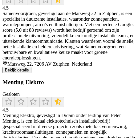
4.5
Samenvoorgroen, gevestigd aan de Marsweg 22 in Zutphen, is een
specialist in duurzame installaties, waaronder zonnepanelen,
warmtepompen, airco’s en thuisbatterijen. Met een perfecte Google-
score (5,0 uit 88 reviews) wordt het bedrijf geroemd om zijn
professionele uitvoering, vriendelijke en kundige installatieteams, en
uitstekende klantcommunicatie. Klanten waarderen vooral de snelle,
nette installatie en heldere advisering, wat Samenvoorgroen een
betrouwbare en kwalitatieve keuze maakt voor groene
energieoplossingen.
Marsweg 22, 7206 AV Zutphen, Nederland
Bekijk details
Menting Elektro
Gesloten
4.5
Menting Elektro, gevestigd in Didam onder leiding van Peter
Menting, is een lokaal elektrotechnisch installatiebedrijf
gespecialiseerd in diverse projecten zoals meterkastvernieuwing,
krachtstroomaansluitingen, zonnepanelen en mogelijk
thuisbatterijen. De vele lovende Google‑reviews benadrukken snelle