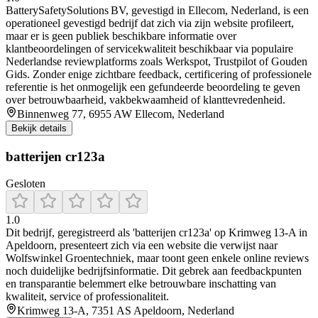
BatterySafetySolutions BV, gevestigd in Ellecom, Nederland, is een
operationeel gevestigd bedrijf dat zich via zijn website profileert,
maar er is geen publiek beschikbare informatie over
klantbeoordelingen of servicekwaliteit beschikbaar via populaire
Nederlandse reviewplatforms zoals Werkspot, Trustpilot of Gouden
Gids. Zonder enige zichtbare feedback, certificering of professionele
referentie is het onmogelijk een gefundeerde beoordeling te geven
over betrouwbaarheid, vakbekwaamheid of klanttevredenheid.
Binnenweg 77, 6955 AW Ellecom, Nederland
Bekijk details
batterijen cr123a
Gesloten
1.0
Dit bedrijf, geregistreerd als 'batterijen cr123a' op Krimweg 13‑A in
Apeldoorn, presenteert zich via een website die verwijst naar
Wolfswinkel Groentechniek, maar toont geen enkele online reviews
noch duidelijke bedrijfsinformatie. Dit gebrek aan feedbackpunten
en transparantie belemmert elke betrouwbare inschatting van
kwaliteit, service of professionaliteit.
Krimweg 13-A, 7351 AS Apeldoorn, Nederland