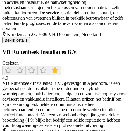
in advies en installatie, de nauwkeurigheid bij
meterkastaanpassingen en het oplossen van noodsituaties—zelfs
buiten kantooruren. De service is vriendelijk en transparant, de
opbrengsten van systemen blijken in praktijk betrouwbaar of zelfs
beter dan de prognoses, en de tarieven worden als concurrerend
ervaren.
Kruidenlaan 28, 7006 VH Doetinchem, Nederland
Bekijk details
VD Ruitenbeek Installaties B.V.
Gesloten
4.9
VD Ruitenbeek Installaties B.V., gevestigd in Apeldoorn, is een
gespecialiseerde installateur die onder andere hybride
warmtepompen, thuisbatterijen, laadpalen en zonne-energiesystemen
adviseert en vakkundig installeert. Klanten prijzen het bedrijf om
zijn deskundigheid, heldere communicatie, netheid,
betrouwbaarheid en enthousiasme om door te werken tot alles
perfect functioneert. Met een vrijwel onberispelijke gemiddelde
beoordeling (4.9) blijkt het bedrijf een solide reputatie te hebben
voor hoogwaardige service en professionele uitvoering.