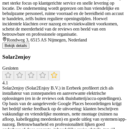
met sterke focus op klantgerichte service en snelle levering op
locatie. De onderneming wordt geprezen om hun vriendelijke en
behulpzame personeel, ruime voorraad en de bereidheid om accuut
te handelen, zelfs buiten reguliere openingstijden. Hoewel
incidentele klachten over nazorg en revisiekwaliteit voorkomen,
schetst de meerderheid van de reviews een beeld van een
betrouwbare en professionele organisatie.
Rondweg 3, 6515 AS Nijmegen, Nederland
Bekijk details
Solar2enjoy
Gesloten
4.1
Solar2enjoy (Solar2Enjoy B.V.) in Eerbeek profileert zich als
installateur van zonnepanelen en aanverwante elektrische
oplossingen (en in de reviews ook thuisbatterij/accu-opstellingen).
Op basis van de aangeleverde Google Places beoordelingen krijgt
het bedrijf sterke feedback op de uitvoering: klanten beschrijven
vakkundige en vriendelijke monteurs, nette montage (ruimen na
afloop, kabellegging meedenken) en goede uitleg van systemen/app-
nazorg. Betrouwbaarheid en professionaliteit lijken goed