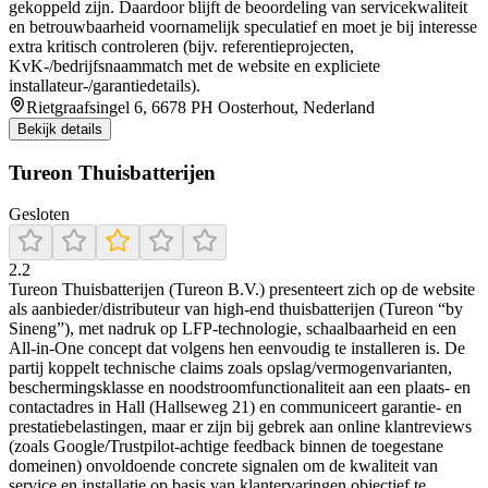
gekoppeld zijn. Daardoor blijft de beoordeling van servicekwaliteit
en betrouwbaarheid voornamelijk speculatief en moet je bij interesse
extra kritisch controleren (bijv. referentieprojecten,
KvK-/bedrijfsnaammatch met de website en expliciete
installateur-/garantiedetails).
Rietgraafsingel 6, 6678 PH Oosterhout, Nederland
Bekijk details
Tureon Thuisbatterijen
Gesloten
2.2
Tureon Thuisbatterijen (Tureon B.V.) presenteert zich op de website
als aanbieder/distributeur van high-end thuisbatterijen (Tureon “by
Sineng”), met nadruk op LFP-technologie, schaalbaarheid en een
All-in-One concept dat volgens hen eenvoudig te installeren is. De
partij koppelt technische claims zoals opslag/vermogenvarianten,
beschermingsklasse en noodstroomfunctionaliteit aan een plaats- en
contactadres in Hall (Hallseweg 21) en communiceert garantie- en
prestatiebelastingen, maar er zijn bij gebrek aan online klantreviews
(zoals Google/Trustpilot-achtige feedback binnen de toegestane
domeinen) onvoldoende concrete signalen om de kwaliteit van
service en installatie op basis van klantervaringen objectief te