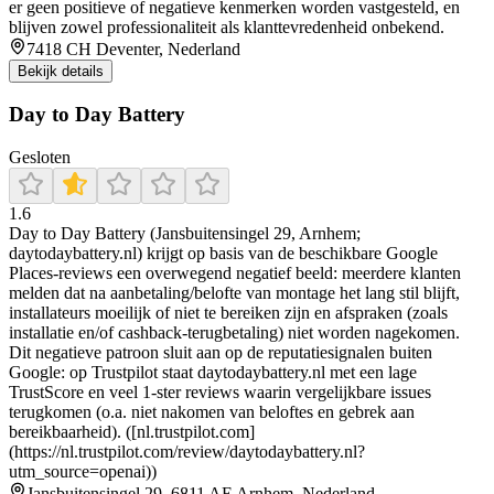
er geen positieve of negatieve kenmerken worden vastgesteld, en
blijven zowel professionaliteit als klanttevredenheid onbekend.
7418 CH Deventer, Nederland
Bekijk details
Day to Day Battery
Gesloten
1.6
Day to Day Battery (Jansbuitensingel 29, Arnhem;
daytodaybattery.nl) krijgt op basis van de beschikbare Google
Places-reviews een overwegend negatief beeld: meerdere klanten
melden dat na aanbetaling/belofte van montage het lang stil blijft,
installateurs moeilijk of niet te bereiken zijn en afspraken (zoals
installatie en/of cashback-terugbetaling) niet worden nagekomen.
Dit negatieve patroon sluit aan op de reputatiesignalen buiten
Google: op Trustpilot staat daytodaybattery.nl met een lage
TrustScore en veel 1-ster reviews waarin vergelijkbare issues
terugkomen (o.a. niet nakomen van beloftes en gebrek aan
bereikbaarheid). ([nl.trustpilot.com]
(https://nl.trustpilot.com/review/daytodaybattery.nl?
utm_source=openai))
Jansbuitensingel 29, 6811 AE Arnhem, Nederland