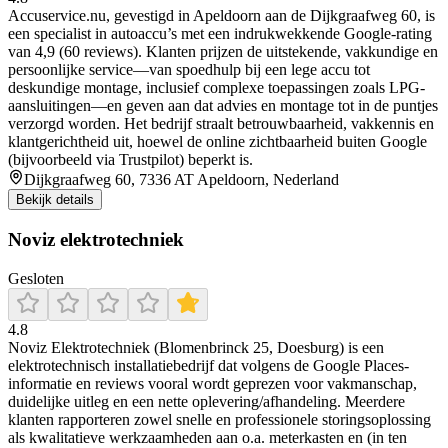
Accuservice.nu, gevestigd in Apeldoorn aan de Dijkgraafweg 60, is
een specialist in autoaccu’s met een indrukwekkende Google-rating
van 4,9 (60 reviews). Klanten prijzen de uitstekende, vakkundige en
persoonlijke service—van spoedhulp bij een lege accu tot
deskundige montage, inclusief complexe toepassingen zoals LPG-
aansluitingen—en geven aan dat advies en montage tot in de puntjes
verzorgd worden. Het bedrijf straalt betrouwbaarheid, vakkennis en
klantgerichtheid uit, hoewel de online zichtbaarheid buiten Google
(bijvoorbeeld via Trustpilot) beperkt is.
Dijkgraafweg 60, 7336 AT Apeldoorn, Nederland
Bekijk details
Noviz elektrotechniek
Gesloten
4.8
Noviz Elektrotechniek (Blomenbrinck 25, Doesburg) is een
elektrotechnisch installatiebedrijf dat volgens de Google Places-
informatie en reviews vooral wordt geprezen voor vakmanschap,
duidelijke uitleg en een nette oplevering/afhandeling. Meerdere
klanten rapporteren zowel snelle en professionele storingsoplossing
als kwalitatieve werkzaamheden aan o.a. meterkasten en (in ten