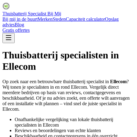
Thuisbatterij Specialist Bij Mij
Bij mij in de buurt
Merken
Steden
Capaciteit calculator
Opslag
advies
Blog
Gratis offertes
Thuisbatterij specialisten in
Ellecom
Op zoek naar een betrouwbare thuisbatterij specialist in
Ellecom
?
Wij tonen je specialisten in en rond
Ellecom
. Vergelijk direct
meerdere bedrijven op basis van reviews, contactgegevens en
beschikbaarheid. Of je nu advies zoekt, een offerte wilt aanvragen
of een installatie wilt plannen – vind snel de juiste specialist in
Ellecom
.
Onafhankelijke vergelijking van lokale thuisbatterij
specialisten in
Ellecom
Reviews en beoordelingen van echte klanten
Beschikbaarheid en contactgegevens in één overzicht