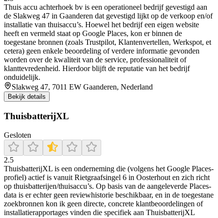
Thuis accu achterhoek bv is een operationeel bedrijf gevestigd aan
de Slakweg 47 in Gaanderen dat gevestigd lijkt op de verkoop en/of
installatie van thuisaccu’s. Hoewel het bedrijf een eigen website
heeft en vermeld staat op Google Places, kon er binnen de
toegestane bronnen (zoals Trustpilot, Klantenvertellen, Werkspot, et
cetera) geen enkele beoordeling of verdere informatie gevonden
worden over de kwaliteit van de service, professionaliteit of
klanttevredenheid. Hierdoor blijft de reputatie van het bedrijf
onduidelijk.
Slakweg 47, 7011 EW Gaanderen, Nederland
Bekijk details
ThuisbatterijXL
Gesloten
2.5
ThuisbatterijXL is een onderneming die (volgens het Google Places-
profiel) actief is vanuit Rietgraafsingel 6 in Oosterhout en zich richt
op thuisbatterijen/thuisaccu’s. Op basis van de aangeleverde Places-
data is er echter geen reviewhistorie beschikbaar, en in de toegestane
zoekbronnen kon ik geen directe, concrete klantbeoordelingen of
installatierapportages vinden die specifiek aan ThuisbatterijXL