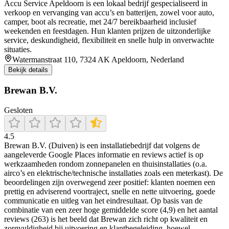
Accu Service Apeldoorn is een lokaal bedrijf gespecialiseerd in
verkoop en vervanging van accu’s en batterijen, zowel voor auto,
camper, boot als recreatie, met 24/7 bereikbaarheid inclusief
weekenden en feestdagen. Hun klanten prijzen de uitzonderlijke
service, deskundigheid, flexibiliteit en snelle hulp in onverwachte
situaties.
Watermanstraat 110, 7324 AK Apeldoorn, Nederland
Bekijk details
Brewan B.V.
Gesloten
4.5
Brewan B.V. (Duiven) is een installatiebedrijf dat volgens de
aangeleverde Google Places informatie en reviews actief is op
werkzaamheden rondom zonnepanelen en thuisinstallaties (o.a.
airco’s en elektrische/technische installaties zoals een meterkast). De
beoordelingen zijn overwegend zeer positief: klanten noemen een
prettig en adviserend voortraject, snelle en nette uitvoering, goede
communicatie en uitleg van het eindresultaat. Op basis van de
combinatie van een zeer hoge gemiddelde score (4,9) en het aantal
reviews (263) is het beeld dat Brewan zich richt op kwaliteit en
zorgvuldigheid bij uitvoering en klantbegeleiding, hoewel