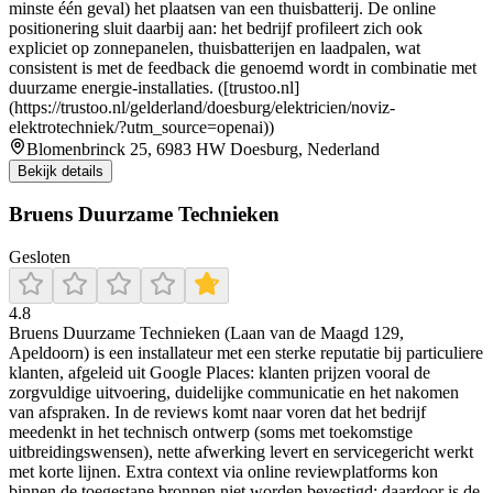
minste één geval) het plaatsen van een thuisbatterij. De online
positionering sluit daarbij aan: het bedrijf profileert zich ook
expliciet op zonnepanelen, thuisbatterijen en laadpalen, wat
consistent is met de feedback die genoemd wordt in combinatie met
duurzame energie-installaties. ([trustoo.nl]
(https://trustoo.nl/gelderland/doesburg/elektricien/noviz-
elektrotechniek/?utm_source=openai))
Blomenbrinck 25, 6983 HW Doesburg, Nederland
Bekijk details
Bruens Duurzame Technieken
Gesloten
4.8
Bruens Duurzame Technieken (Laan van de Maagd 129,
Apeldoorn) is een installateur met een sterke reputatie bij particuliere
klanten, afgeleid uit Google Places: klanten prijzen vooral de
zorgvuldige uitvoering, duidelijke communicatie en het nakomen
van afspraken. In de reviews komt naar voren dat het bedrijf
meedenkt in het technisch ontwerp (soms met toekomstige
uitbreidingswensen), nette afwerking levert en servicegericht werkt
met korte lijnen. Extra context via online reviewplatforms kon
binnen de toegestane bronnen niet worden bevestigd; daardoor is de