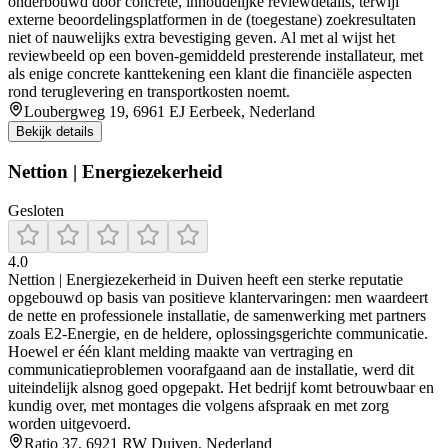
onderbouwd door concrete, inhoudelijke reviewdetails, terwijl
externe beoordelingsplatformen in de (toegestane) zoekresultaten
niet of nauwelijks extra bevestiging geven. Al met al wijst het
reviewbeeld op een boven-gemiddeld presterende installateur, met
als enige concrete kanttekening een klant die financiële aspecten
rond teruglevering en transportkosten noemt.
Loubergweg 19, 6961 EJ Eerbeek, Nederland
Bekijk details
Nettion | Energiezekerheid
Gesloten
4.0
Nettion | Energiezekerheid in Duiven heeft een sterke reputatie
opgebouwd op basis van positieve klantervaringen: men waardeert
de nette en professionele installatie, de samenwerking met partners
zoals E2‑Energie, en de heldere, oplossingsgerichte communicatie.
Hoewel er één klant melding maakte van vertraging en
communicatieproblemen voorafgaand aan de installatie, werd dit
uiteindelijk alsnog goed opgepakt. Het bedrijf komt betrouwbaar en
kundig over, met montages die volgens afspraak en met zorg
worden uitgevoerd.
Ratio 37, 6921 RW Duiven, Nederland