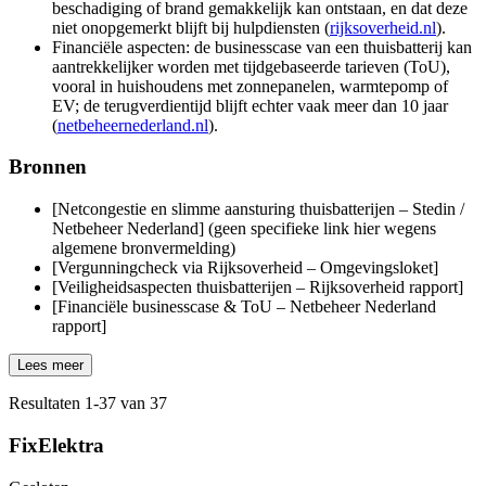
beschadiging of brand gemakkelijk kan ontstaan, en dat deze
niet onopgemerkt blijft bij hulpdiensten (
rijksoverheid.nl
).
Financiële aspecten: de businesscase van een thuisbatterij kan
aantrekkelijker worden met tijdgebaseerde tarieven (ToU),
vooral in huishoudens met zonnepanelen, warmtepomp of
EV; de terugverdientijd blijft echter vaak meer dan 10 jaar
(
netbeheernederland.nl
).
Bronnen
[Netcongestie en slimme aansturing thuisbatterijen – Stedin /
Netbeheer Nederland] (geen specifieke link hier wegens
algemene bronvermelding)
[Vergunningcheck via Rijksoverheid – Omgevingsloket]
[Veiligheidsaspecten thuisbatterijen – Rijksoverheid rapport]
[Financiële businesscase & ToU – Netbeheer Nederland
rapport]
Lees meer
Resultaten
1
-
37
van
37
FixElektra