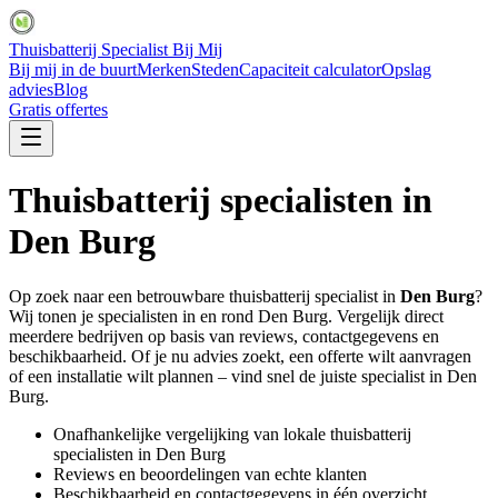
Thuisbatterij Specialist Bij Mij
Bij mij in de buurt
Merken
Steden
Capaciteit calculator
Opslag
advies
Blog
Gratis offertes
Thuisbatterij specialisten in
Den Burg
Op zoek naar een betrouwbare thuisbatterij specialist in
Den Burg
?
Wij tonen je specialisten in en rond
Den Burg
. Vergelijk direct
meerdere bedrijven op basis van reviews, contactgegevens en
beschikbaarheid. Of je nu advies zoekt, een offerte wilt aanvragen
of een installatie wilt plannen – vind snel de juiste specialist in
Den
Burg
.
Onafhankelijke vergelijking van lokale thuisbatterij
specialisten in
Den Burg
Reviews en beoordelingen van echte klanten
Beschikbaarheid en contactgegevens in één overzicht