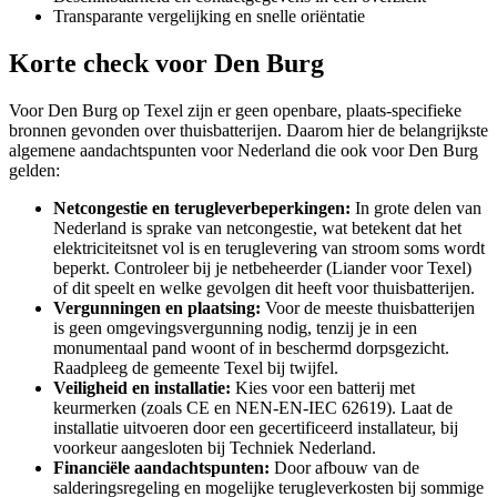
Transparante vergelijking en snelle oriëntatie
Korte check voor
Den Burg
Voor Den Burg op Texel zijn er geen openbare, plaats-specifieke
bronnen gevonden over thuisbatterijen. Daarom hier de belangrijkste
algemene aandachtspunten voor Nederland die ook voor Den Burg
gelden:
Netcongestie en terugleverbeperkingen:
In grote delen van
Nederland is sprake van netcongestie, wat betekent dat het
elektriciteitsnet vol is en teruglevering van stroom soms wordt
beperkt. Controleer bij je netbeheerder (Liander voor Texel)
of dit speelt en welke gevolgen dit heeft voor thuisbatterijen.
Vergunningen en plaatsing:
Voor de meeste thuisbatterijen
is geen omgevingsvergunning nodig, tenzij je in een
monumentaal pand woont of in beschermd dorpsgezicht.
Raadpleeg de gemeente Texel bij twijfel.
Veiligheid en installatie:
Kies voor een batterij met
keurmerken (zoals CE en NEN-EN-IEC 62619). Laat de
installatie uitvoeren door een gecertificeerd installateur, bij
voorkeur aangesloten bij Techniek Nederland.
Financiële aandachtspunten:
Door afbouw van de
salderingsregeling en mogelijke terugleverkosten bij sommige