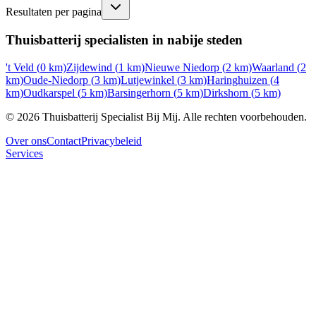
Resultaten per pagina
Thuisbatterij specialisten in nabije steden
't Veld
(
0
km)
Zijdewind
(
1
km)
Nieuwe Niedorp
(
2
km)
Waarland
(
2
km)
Oude-Niedorp
(
3
km)
Lutjewinkel
(
3
km)
Haringhuizen
(
4
km)
Oudkarspel
(
5
km)
Barsingerhorn
(
5
km)
Dirkshorn
(
5
km)
©
2026
Thuisbatterij Specialist Bij Mij. Alle rechten voorbehouden.
Over ons
Contact
Privacybeleid
Services