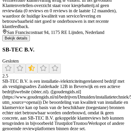
verifieerbare klantervaring terug te vinden. In het gevonden
Klantenvertellen-overzicht staat voor kiesjebatterij.nl geen
reviewdata (0 reviews en 0 reviews in de laatste 12 maanden),
waardoor de huidige kwaliteit van service/levering en
betrouwbaarheid niet goed te onderbouwen is met recente
klantfeedback.
San Franciscostraat 94, 1175 RE Lijnden, Nederland
Bekijk details
SB-TEC B.V.
Gesloten
2.5
SB-TEC B.V. is een installatie-/elektriciteitsgerelateerd bedrijf met
als vestigingsadres Zuiderkade 12B in Beverwijk en een actieve
bedrijfswebsite (sbtec.nl). ([goudengids.nl]
(https://www.goudengids.nl/nl/bedrijven/IJmuiden/installatietechniek/
utm_source=openai)) De beoordeling van kwaliteit van installatie en
klantservice kan op basis van de beschikbare (toegestane) bronnen
echter niet betrouwbaar worden onderbouwd, omdat ik geen
concrete, aan SB-TEC B.V. gekoppelde klantreviews heb kunnen
terugvinden in bijvoorbeeld Trustpilot/Trustoo/Werkspot of andere
genoemde reviewplatformen binnen deze set.