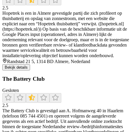
2.5
Hopetrek is een in Almere gevestigde partij die zich profileert op
thuisbatterij en opslag van zonnestroom, met een website die
expliciet naar een “Hopetrek thuisbatterij” verwijst. ([hopetrek.nl]
(https://hopetrek.nl/)) Op basis van de beschikbare informatie uit de
Google Places input (operationeel, adres in Almere) lijkt de
onderneming relevant voor de doelgroep, maar er is in de toegestane
bronnen geen verifieerbare review- of klantfeedbackdata gevonden
waarmee servicekwaliteit en betrouwbaarheid voor
installatie/oplevering objectief kunnen worden onderbouwd.
Randstad 21 5, 1314 BD Almere, Nederland
Bekijk details
The Battery Club
Gesloten
2.5
The Battery Club is gevestigd aan A. Hofmanweg 40 in Haarlem
(telefoon 085 744 4501) en opereert volgens de aangeleverde
gegevens als een actief bedrijf. Uit aanvullende online zoektocht
binnen de toegestane Nederlandse review-/bedrijfsinformatiesites
kon ik echter geen specifieke, verifieerbare klantbeoordelingen of