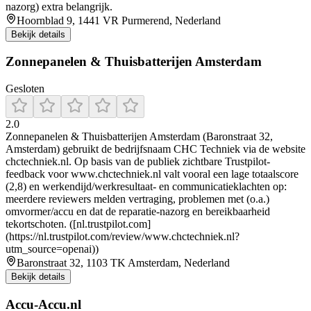
nazorg) extra belangrijk.
Hoornblad 9, 1441 VR Purmerend, Nederland
Bekijk details
Zonnepanelen & Thuisbatterijen Amsterdam
Gesloten
2.0
Zonnepanelen & Thuisbatterijen Amsterdam (Baronstraat 32,
Amsterdam) gebruikt de bedrijfsnaam CHC Techniek via de website
chctechniek.nl. Op basis van de publiek zichtbare Trustpilot-
feedback voor www.chctechniek.nl valt vooral een lage totaalscore
(2,8) en werkendijd/werkresultaat- en communicatieklachten op:
meerdere reviewers melden vertraging, problemen met (o.a.)
omvormer/accu en dat de reparatie-nazorg en bereikbaarheid
tekortschoten. ([nl.trustpilot.com]
(https://nl.trustpilot.com/review/www.chctechniek.nl?
utm_source=openai))
Baronstraat 32, 1103 TK Amsterdam, Nederland
Bekijk details
Accu-Accu.nl