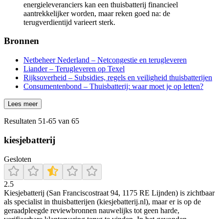
energieleveranciers kan een thuisbatterij financieel
aantrekkelijker worden, maar reken goed na: de
terugverdientijd varieert sterk.
Bronnen
Netbeheer Nederland – Netcongestie en terugleveren
Liander – Terugleveren op Texel
Rijksoverheid – Subsidies, regels en veiligheid thuisbatterijen
Consumentenbond – Thuisbatterij: waar moet je op letten?
Lees meer
Resultaten
51
-
65
van
65
kiesjebatterij
Gesloten
2.5
Kiesjebatterij (San Franciscostraat 94, 1175 RE Lijnden) is zichtbaar
als specialist in thuisbatterijen (kiesjebatterij.nl), maar er is op de
geraadpleegde reviewbronnen nauwelijks tot geen harde,