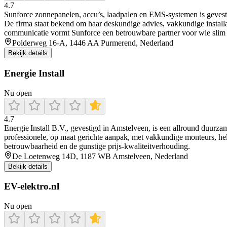
4.7
Sunforce zonnepanelen, accu’s, laadpalen en EMS-systemen is gevestigd
De firma staat bekend om haar deskundige advies, vakkundige installati
communicatie vormt Sunforce een betrouwbare partner voor wie slim 
Polderweg 16-A, 1446 AA Purmerend, Nederland
Bekijk details
Energie Install
Nu open
4.7
Energie Install B.V., gevestigd in Amstelveen, is een allround duurzam
professionele, op maat gerichte aanpak, met vakkundige monteurs, held
betrouwbaarheid en de gunstige prijs-kwaliteitverhouding.
De Loetenweg 14D, 1187 WB Amstelveen, Nederland
Bekijk details
EV-elektro.nl
Nu open