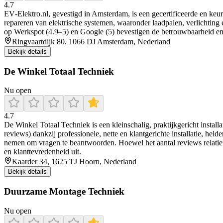
4.7
EV‑Elektro.nl, gevestigd in Amsterdam, is een gecertificeerde en keu
repareren van elektrische systemen, waaronder laadpalen, verlichting 
op Werkspot (4.9–5) en Google (5) bevestigen de betrouwbaarheid en 
Ringvaartdijk 80, 1066 DJ Amsterdam, Nederland
Bekijk details
De Winkel Totaal Techniek
Nu open
4.7
De Winkel Totaal Techniek is een kleinschalig, praktijkgericht installa
reviews) dankzij professionele, nette en klantgerichte installatie, h
nemen om vragen te beantwoorden. Hoewel het aantal reviews relatief be
en klanttevredenheid uit.
Kaarder 34, 1625 TJ Hoorn, Nederland
Bekijk details
Duurzame Montage Techniek
Nu open