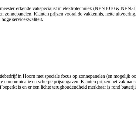
rmeester‑erkende vakspecialist in elektrotechniek (NEN1010 & NEN3140)
en zonnepanelen. Klanten prijzen vooral de vakkennis, nette uitvoering,
hoge servicekwaliteit.
tiebedrijf in Hoorn met speciale focus op zonnepanelen (en mogelijk ook 
eldere communicatie en scherpe prijsopgaven. Klanten prijzen het vakman
perkt is en er een lichte terughoudendheid merkbaar is rond batterijinst