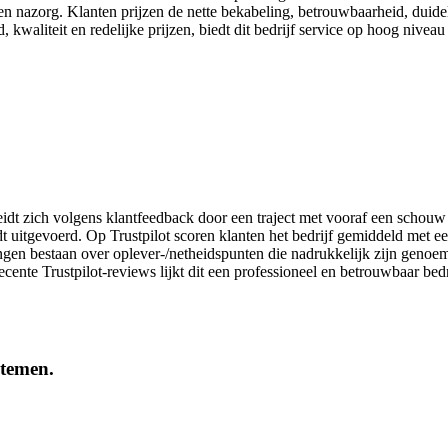
ie en nazorg. Klanten prijzen de nette bekabeling, betrouwbaarheid, duid
 kwaliteit en redelijke prijzen, biedt dit bedrijf service op hoog nivea
t zich volgens klantfeedback door een traject met vooraf een schouw e
t uitgevoerd. Op Trustpilot scoren klanten het bedrijf gemiddeld met e
ingen bestaan over oplever-/netheidspunten die na­drukkelijk zijn genoe
ente Trustpilot-reviews lijkt dit een professioneel en betrouwbaar bedr
stemen.