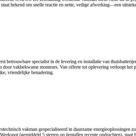
taat bekend om snelle reactie en nette, veilige afwerking—een uitstek
 betrouwbare specialist in de levering en installatie van thuisbatterijen
on door vakbekwame monteurs. Van offerte tot oplevering verloopt het pr
jke, vriendelijke benadering.
rotechnisch vakman gespecialiseerd in duurzame energieoplossingen zoa
 Werkspot (gemiddeld 5 sterren op tientallen recente opdrachten), staa