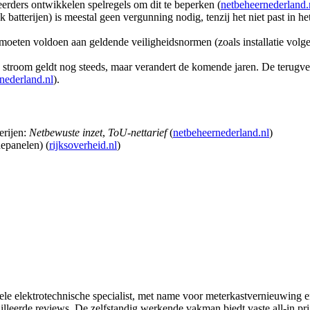
eerders ontwikkelen spelregels om dit te beperken (
netbeheernederland.
 batterijen) is meestal geen vergunning nodig, tenzij het niet past in
n moeten voldoen aan geldende veiligheidsnormen (zoals installatie vol
n stroom geldt nog steeds, maar verandert de komende jaren. De terugv
nederland.nl
).
erijen:
Netbewuste inzet
,
ToU-nettarief
(
netbeheernederland.nl
)
epanelen) (
rijksoverheid.nl
)
ele elektrotechnische specialist, met name voor meterkastvernieuwing en 
lleerde reviews. De zelfstandig werkende vakman biedt vaste all‑in prij