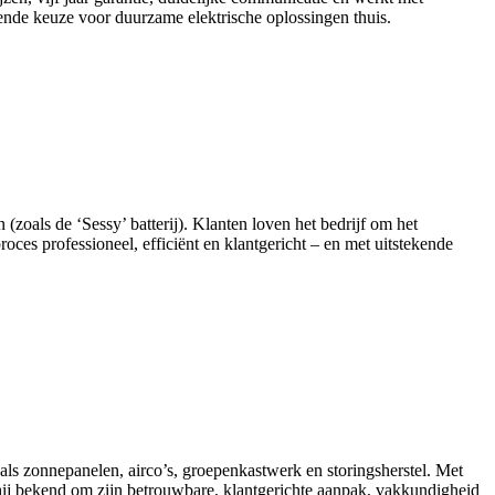
ende keuze voor duurzame elektrische oplossingen thuis.
 (zoals de ‘Sessy’ batterij). Klanten loven het bedrijf om het
oces professioneel, efficiënt en klantgericht – en met uitstekende
ls zonnepanelen, airco’s, groepenkastwerk en storingsherstel. Met
t hij bekend om zijn betrouwbare, klantgerichte aanpak, vakkundigheid