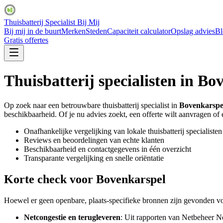
Thuisbatterij Specialist Bij Mij
Bij mij in de buurt
Merken
Steden
Capaciteit calculator
Opslag advies
Bl
Gratis offertes
Thuisbatterij specialisten in
Bov
Op zoek naar een betrouwbare thuisbatterij specialist in
Bovenkarspe
beschikbaarheid. Of je nu advies zoekt, een offerte wilt aanvragen of ee
Onafhankelijke vergelijking van lokale thuisbatterij specialisten
Reviews en beoordelingen van echte klanten
Beschikbaarheid en contactgegevens in één overzicht
Transparante vergelijking en snelle oriëntatie
Korte check voor
Bovenkarspel
Hoewel er geen openbare, plaats-specifieke bronnen zijn gevonden vo
Netcongestie en terugleveren
: Uit rapporten van Netbeheer N