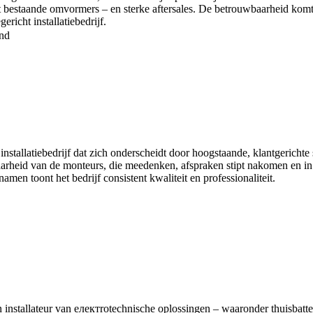
met bestaande omvormers – en sterke aftersales. De betrouwbaarheid komt
richt installatiebedrijf.
nd
nstallatiebedrijf dat zich onderscheidt door hoogstaande, klantgerich
aarheid van de monteurs, die meedenken, afspraken stipt nakomen en in s
men toont het bedrijf consistent kwaliteit en professionaliteit.
 installateur van електrotechnische oplossingen – waaronder thuisbatt