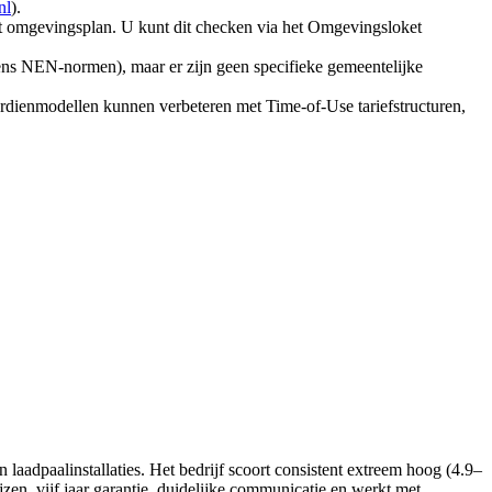
nl
).
 het omgevingsplan. U kunt dit checken via het Omgevingsloket
gens NEN-normen), maar er zijn geen specifieke gemeentelijke
erdienmodellen kunnen verbeteren met Time-of-Use tariefstructuren,
laadpaalinstallaties. Het bedrijf scoort consistent extreem hoog (4.9–
zen, vijf jaar garantie, duidelijke communicatie en werkt met