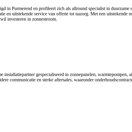
 in Purmerend en profileert zich als allround specialist in duurzame e
e en uitstekende service van offerte tot nazorg. Met een uitstekende rep
wil investeren in zonnestroom.
e installatiepartner gespecialiseerd in zonnepanelen, warmtepompen, airc
ere communicatie en sterke aftersales, waaronder onderhoudscontracten.