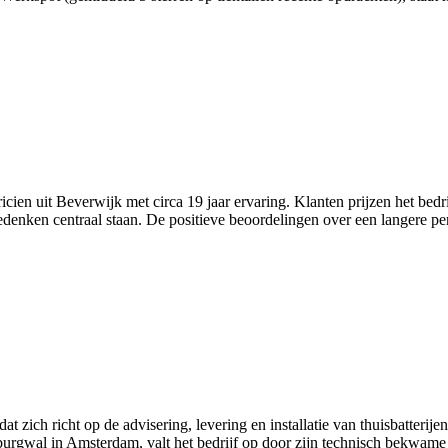
ien uit Beverwijk met circa 19 jaar ervaring. Klanten prijzen het bedri
ken centraal staan. De positieve beoordelingen over een langere per
at zich richt op de advisering, levering en installatie van thuisbatter
rgwal in Amsterdam, valt het bedrijf op door zijn technisch bekwame e