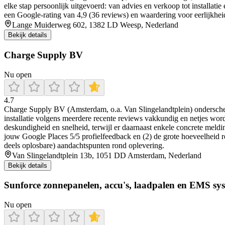
elke stap persoonlijk uitgevoerd: van advies en verkoop tot installat
een Google-rating van 4,9 (36 reviews) en waardering voor eerlijkheid,
Lange Muiderweg 602, 1382 LD Weesp, Nederland
Bekijk details
Charge Supply BV
Nu open
4.7
Charge Supply BV (Amsterdam, o.a. Van Slingelandtplein) onderscheid
installatie volgens meerdere recente reviews vakkundig en netjes word
deskundigheid en snelheid, terwijl er daarnaast enkele concrete meld
jouw Google Places 5/5 profielfeedback en (2) de grote hoeveelheid rec
deels oplosbare) aandachtspunten rond oplevering.
Van Slingelandtplein 13b, 1051 DD Amsterdam, Nederland
Bekijk details
Sunforce zonnepanelen, accu's, laadpalen en EMS sy
Nu open