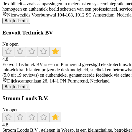
flexibiliteit – zoals aanpassingen in meterkast en systeemintegratie 
homogeen en authentiek beeld schetsen van een professioneel, servicege
Nieuwezijds Voorburgwal 104-108, 1012 SG Amsterdam, Nederla
Bekijk details
Ecovolt Techniek BV
Nu open
4.8
Ecovolt Techniek BV is een in Purmerend gevestigd elektrotechnisch i
tuin‑elektra. Klanten prijzen de deskundigheid, snelheid en betrouwb
(5,0 uit 19 reviews) en authentieke, genuanceerde feedback via echte na
Dijckscampenlaan 26, 1441 PN Purmerend, Nederland
Bekijk details
Stroom Loods B.V.
Nu open
4.8
Stroom Loods B.V., gelegen in Weesp, is een kleinschalige, betrokken