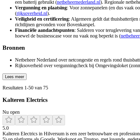
een batterij gebruikt (
netbeheernederland.nl
). Regionale netbeh
Vergunning en plaatsing
: Voor zonnepanelen (en dus vaak ook
(
rijksoverheid.nl
).
Veiligheid en certificering
: Algemeen geldt dat thuisbatterije
richtlijnen gevonden voor Bovenkarspel.
Financiële aandachtspunten
: Salderen voor teruglevering va
hoewel de businesscase voor nu vaak nog beperkt is (
netbeheer
Bronnen
Netbeheer Nederland over netcongestie en regels rond thuisbatt
Rijksoverheid over vergunningcheck bij Omgevingsloket (zonn
Lees meer
Resultaten
1
-
50
van
75
Kalteren Electrics
Nu open
5.0
Kalteren Electrics in Hilversum is een zeer betrouwbare en profession
5) op platforms als Google, Werkspot en Trustoo, met lovende, gedetai