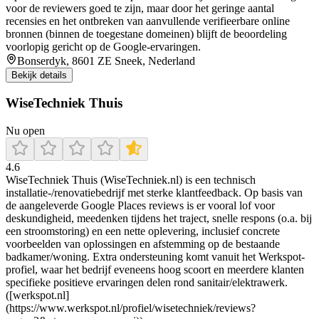
voor de reviewers goed te zijn, maar door het geringe aantal
recensies en het ontbreken van aanvullende verifieerbare online
bronnen (binnen de toegestane domeinen) blijft de beoordeling
voorlopig gericht op de Google-ervaringen.
Bonserdyk, 8601 ZE Sneek, Nederland
Bekijk details
WiseTechniek Thuis
Nu open
4.6
WiseTechniek Thuis (WiseTechniek.nl) is een technisch
installatie-/renovatiebedrijf met sterke klantfeedback. Op basis van
de aangeleverde Google Places reviews is er vooral lof voor
deskundigheid, meedenken tijdens het traject, snelle respons (o.a. bij
een stroomstoring) en een nette oplevering, inclusief concrete
voorbeelden van oplossingen en afstemming op de bestaande
badkamer/woning. Extra ondersteuning komt vanuit het Werkspot-
profiel, waar het bedrijf eveneens hoog scoort en meerdere klanten
specifieke positieve ervaringen delen rond sanitair/elektrawerk.
([werkspot.nl]
(https://www.werkspot.nl/profiel/wisetechniek/reviews?