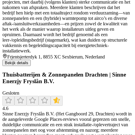
projecten, met daarbij (volgens klanten) sterke communicatie en het
nakomen van afspraken. Meerdere klanten beschrijven dat het
bedrijf hen hielp met een totaaltraject rondom verduurzaming—van
zonnepanelen en een (hybride) warmtepomp tot airco’s en diverse
aftak-/aansluitwerkzaamheden—en prijzen zowel de kwaliteit van
het werk als de manier waarop installateurs uitleg geven en
opruimen. Daarnaast wordt het bedrijf genoemd als een
leer-/opleidingsbedrijf (stagemarkt), wat kan duiden op structurele
vakkennis en begeleidingscapaciteit bij energietechniek-
installatiewerk.
Frjentsjerterdyk 1, 8855 XC Sexbierum, Nederland
Bekijk details
Thuisbatterijen & Zonnepanelen Drachten | Sinne
Enerzjy Fryslân B.V.
Gesloten
4.6
Sinne Enerzjy Fryslân B.V. (Het Gangboord 29, Drachten) wordt in
de aangeleverde Google Places-reviews vooral geprezen om snelle,
duidelijke communicatie en een strak installatie-/oplevertraject van
zonnepanelen met oog voor afstemming en nazorg; meerdere