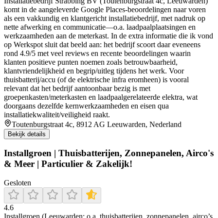
Installatiebedrijf Strabbing BV (Toutenburgstraat 4c, Leeuwarden)
komt in de aangeleverde Google Places-beoordelingen naar voren
als een vakkundig en klantgericht installatiebedrijf, met nadruk op
nette afwerking en communicatie—o.a. laadpaalplaatsingen en
werkzaamheden aan de meterkast. In de extra informatie die ik vond
op Werkspot sluit dat beeld aan: het bedrijf scoort daar eveneens
rond 4.9/5 met veel reviews en recente beoordelingen waarin
klanten positieve punten noemen zoals betrouwbaarheid,
klantvriendelijkheid en begrip/uitleg tijdens het werk. Voor
thuisbatterij/accu (of de elektrische infra eromheen) is vooral
relevant dat het bedrijf aantoonbaar bezig is met
groepenkasten/meterkasten en laadpaalgerelateerde elektra, wat
doorgaans dezelfde kernwerkzaamheden en eisen qua
installatiekwaliteit/veiligheid raakt.
Toutenburgstraat 4c, 8912 AG Leeuwarden, Nederland
Bekijk details
Installgroen | Thuisbatterijen, Zonnepanelen, Airco's
& Meer | Particulier & Zakelijk!
Gesloten
4.6
Installgroen (Leeuwarden; o.a. thuisbatterijen, zonnepanelen, airco’s