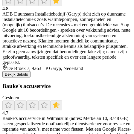
4.8
ADB Duurzaam Installatiebedrijf (Garyp) richt zich op duurzame
installatietechniek zoals warmtepompen, zonnepanelen en
(mogelijk) thuisaccu’s. De recensies - met een gemiddelde van 5 op
Google uit 10 beoordelingen - spreken over vakkundig advies, nette
uitvoering, toekomstbestendige afstemming van systemen en
proactieve nazorg. Klanten noemen duidelijke communicatie,
strakke afwerking en technische kennis als belangrijke pluspunten.
Er zijn geen aanwijzingen dat beoordelingen fake zijn; namen zijn
geloofwaardig, teksten specifiek en over een langere periode
geplaatst.
De Broek 7, 9263 TP Garyp, Nederland
Bekijk details
Bauke's accuservice
Gesloten
4.7
Bauke’s accuservice in Witmarsum (adres: Merkelan 10, 8748 GE)
is een gespecialiseerde onafhankelijke dienstverlener voor revisie en
reparatie van accu’s, met name voor fietsen. Met een Google Places-