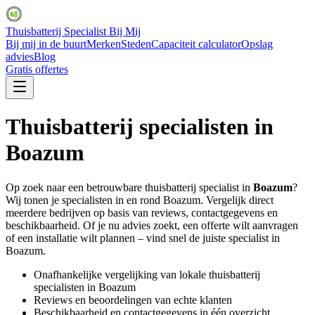
Thuisbatterij Specialist Bij Mij
Bij mij in de buurt
Merken
Steden
Capaciteit calculator
Opslag
advies
Blog
Gratis offertes
Thuisbatterij specialisten in
Boazum
Op zoek naar een betrouwbare thuisbatterij specialist in
Boazum
?
Wij tonen je specialisten in en rond
Boazum
. Vergelijk direct
meerdere bedrijven op basis van reviews, contactgegevens en
beschikbaarheid. Of je nu advies zoekt, een offerte wilt aanvragen
of een installatie wilt plannen – vind snel de juiste specialist in
Boazum
.
Onafhankelijke vergelijking van lokale thuisbatterij
specialisten in
Boazum
Reviews en beoordelingen van echte klanten
Beschikbaarheid en contactgegevens in één overzicht