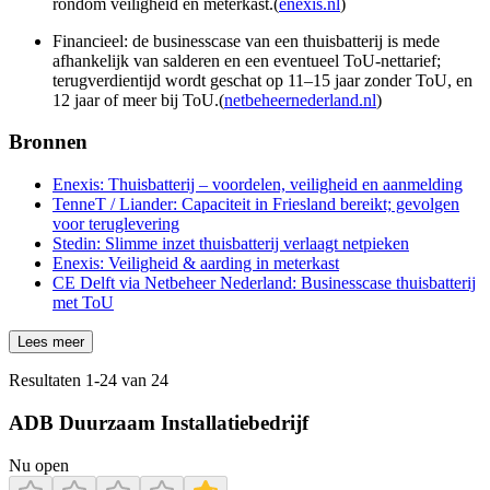
rondom veiligheid en meterkast.(
enexis.nl
)
Financieel: de businesscase van een thuisbatterij is mede
afhankelijk van salderen en een eventueel ToU-nettarief;
terugverdientijd wordt geschat op 11–15 jaar zonder ToU, en
12 jaar of meer bij ToU.(
netbeheernederland.nl
)
Bronnen
Enexis: Thuisbatterij – voordelen, veiligheid en aanmelding
TenneT / Liander: Capaciteit in Friesland bereikt; gevolgen
voor teruglevering
Stedin: Slimme inzet thuisbatterij verlaagt netpieken
Enexis: Veiligheid & aarding in meterkast
CE Delft via Netbeheer Nederland: Businesscase thuisbatterij
met ToU
Lees meer
Resultaten
1
-
24
van
24
ADB Duurzaam Installatiebedrijf
Nu open