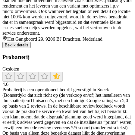
klanten noemen bovendien maatwerk zoals oost-west-plaatsing voor
rendement en het leveren van een variant met optimizers i.p.v.
micro-omvormers. Ook wanneer het legplan of een detail op locatie
niet 100% kon worden uitgevoerd, wordt in de reviews benadrukt
dat er in samenspraak werd bijgestuurd en dat eventuele kleine
issues snel en netjes werden opgelost, wat het vertrouwen in de
service ondersteunt.
Het Gangboord 29, 9206 BJ Drachten, Nederland
Bekijk details
Probatterij
Gesloten
4.6
Probatterij is een operationeel bedrijf gevestigd in Sneek
(Bonserdyk) dat zich richt op (de verkoop en/of) het installeren van
thuisbatterijen/Thuisaccu’s, met een huidige Google rating van 5,0
op basis van 2 reviews. In de beschikbare reviewfeedback wordt
vooral de praktische service en kwaliteit van het traject benadrukt:
een klant noemt dat de afspraak/ planning goed werd ingepland, dat
er eerlijk advies werd gegeven en dat de installateurs “prima” waren,
terwijl een tweede review eveneens 5/5 scoort (zonder extra tekst).
Op basis van alleen deze beperkte dataset lijkt de dienstverlening