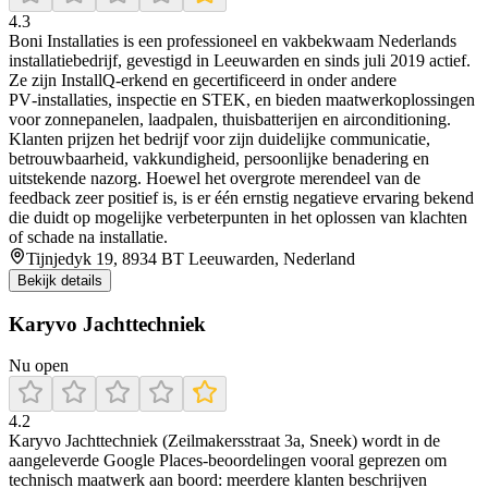
4.3
Boni Installaties is een professioneel en vakbekwaam Nederlands
installatiebedrijf, gevestigd in Leeuwarden en sinds juli 2019 actief.
Ze zijn InstallQ‑erkend en gecertificeerd in onder andere
PV‑installaties, inspectie en STEK, en bieden maatwerkoplossingen
voor zonnepanelen, laadpalen, thuisbatterijen en airconditioning.
Klanten prijzen het bedrijf voor zijn duidelijke communicatie,
betrouwbaarheid, vakkundigheid, persoonlijke benadering en
uitstekende nazorg. Hoewel het overgrote merendeel van de
feedback zeer positief is, is er één ernstig negatieve ervaring bekend
die duidt op mogelijke verbeterpunten in het oplossen van klachten
of schade na installatie.
Tijnjedyk 19, 8934 BT Leeuwarden, Nederland
Bekijk details
Karyvo Jachttechniek
Nu open
4.2
Karyvo Jachttechniek (Zeilmakersstraat 3a, Sneek) wordt in de
aangeleverde Google Places-beoordelingen vooral geprezen om
technisch maatwerk aan boord: meerdere klanten beschrijven