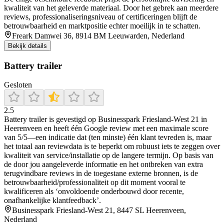
kwaliteit van het geleverde materiaal. Door het gebrek aan meerdere
reviews, professionaliseringsniveau of certificeringen blijft de
betrouwbaarheid en marktpositie echter moeilijk in te schatten.
Freark Damwei 36, 8914 BM Leeuwarden, Nederland
Bekijk details
Battery trailer
Gesloten
2.5
Battery trailer is gevestigd op Businesspark Friesland-West 21 in
Heerenveen en heeft één Google review met een maximale score
van 5/5—een indicatie dat (ten minste) één klant tevreden is, maar
het totaal aan reviewdata is te beperkt om robuust iets te zeggen over
kwaliteit van service/installatie op de langere termijn. Op basis van
de door jou aangeleverde informatie en het ontbreken van extra
terugvindbare reviews in de toegestane externe bronnen, is de
betrouwbaarheid/professionaliteit op dit moment vooral te
kwalificeren als ‘onvoldoende onderbouwd door recente,
onafhankelijke klantfeedback’.
Businesspark Friesland-West 21, 8447 SL Heerenveen,
Nederland