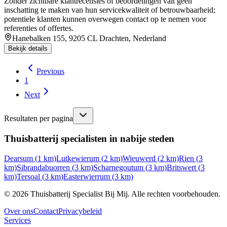
Zonder zichtbare klantrecensies of beoordelingen valt geen
inschatting te maken van hun servicekwaliteit of betrouwbaarheid;
potentiele klanten kunnen overwegen contact op te nemen voor
referenties of offertes.
Hanebalken 155, 9205 CL Drachten, Nederland
Bekijk details
Previous
1
Next
Resultaten per pagina
Thuisbatterij specialisten in nabije steden
Dearsum
(
1
km)
Lutkewierum
(
2
km)
Wieuwerd
(
2
km)
Rien
(
3
km)
Sibrandabuorren
(
3
km)
Scharnegoutum
(
3
km)
Britswert
(
3
km)
Tersoal
(
3
km)
Easterwierrum
(
3
km)
©
2026
Thuisbatterij Specialist Bij Mij. Alle rechten voorbehouden.
Over ons
Contact
Privacybeleid
Services