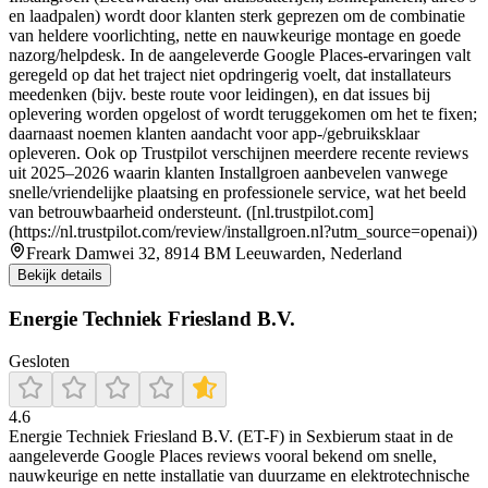
en laadpalen) wordt door klanten sterk geprezen om de combinatie
van heldere voorlichting, nette en nauwkeurige montage en goede
nazorg/helpdesk. In de aangeleverde Google Places-ervaringen valt
geregeld op dat het traject niet opdringerig voelt, dat installateurs
meedenken (bijv. beste route voor leidingen), en dat issues bij
oplevering worden opgelost of wordt teruggekomen om het te fixen;
daarnaast noemen klanten aandacht voor app-/gebruiksklaar
opleveren. Ook op Trustpilot verschijnen meerdere recente reviews
uit 2025–2026 waarin klanten Installgroen aanbevelen vanwege
snelle/vriendelijke plaatsing en professionele service, wat het beeld
van betrouwbaarheid ondersteunt. ([nl.trustpilot.com]
(https://nl.trustpilot.com/review/installgroen.nl?utm_source=openai))
Freark Damwei 32, 8914 BM Leeuwarden, Nederland
Bekijk details
Energie Techniek Friesland B.V.
Gesloten
4.6
Energie Techniek Friesland B.V. (ET-F) in Sexbierum staat in de
aangeleverde Google Places reviews vooral bekend om snelle,
nauwkeurige en nette installatie van duurzame en elektrotechnische