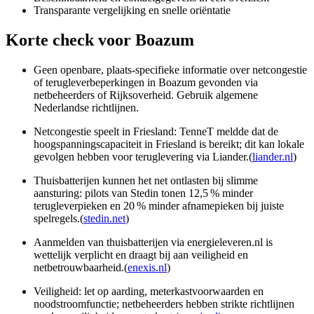
Transparante vergelijking en snelle oriëntatie
Korte check voor
Boazum
Geen openbare, plaats-specifieke informatie over netcongestie
of terugleverbeperkingen in Boazum gevonden via
netbeheerders of Rijksoverheid. Gebruik algemene
Nederlandse richtlijnen.
Netcongestie speelt in Friesland: TenneT meldde dat de
hoogspanningscapaciteit in Friesland is bereikt; dit kan lokale
gevolgen hebben voor teruglevering via Liander.(
liander.nl
)
Thuisbatterijen kunnen het net ontlasten bij slimme
aansturing: pilots van Stedin tonen 12,5 % minder
terugleverpieken en 20 % minder afnamepieken bij juiste
spelregels.(
stedin.net
)
Aanmelden van thuisbatterijen via energieleveren.nl is
wettelijk verplicht en draagt bij aan veiligheid en
netbetrouwbaarheid.(
enexis.nl
)
Veiligheid: let op aarding, meterkastvoorwaarden en
noodstroomfunctie; netbeheerders hebben strikte richtlijnen