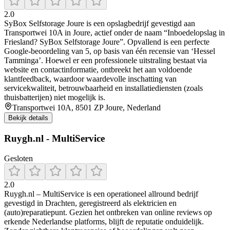
2.0
SyBox Selfstorage Joure is een opslagbedrijf gevestigd aan
Transportwei 10A in Joure, actief onder de naam “Inboedelopslag in
Friesland? SyBox Selfstorage Joure”. Opvallend is een perfecte
Google-beoordeling van 5, op basis van één recensie van ‘Hessel
Tamminga’. Hoewel er een professionele uitstraling bestaat via
website en contactinformatie, ontbreekt het aan voldoende
klantfeedback, waardoor waardevolle inschatting van
servicekwaliteit, betrouwbaarheid en installatiediensten (zoals
thuisbatterijen) niet mogelijk is.
Transportwei 10A, 8501 ZP Joure, Nederland
Bekijk details
Ruygh.nl - MultiService
Gesloten
2.0
Ruygh.nl – MultiService is een operationeel allround bedrijf
gevestigd in Drachten, geregistreerd als elektricien en
(auto)reparatiepunt. Gezien het ontbreken van online reviews op
erkende Nederlandse platforms, blijft de reputatie onduidelijk.