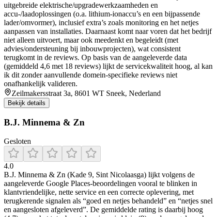
uitgebreide elektrische/upgradewerkzaamheden en
accu-/laadoplossingen (o.a. lithium-ionaccu’s en een bijpassende
lader/omvormer), inclusief extra’s zoals monitoring en het netjes
aanpassen van installaties. Daarnaast komt naar voren dat het bedrijf
niet alleen uitvoert, maar ook meedenkt en begeleidt (met
advies/ondersteuning bij inbouwprojecten), wat consistent
terugkomt in de reviews. Op basis van de aangeleverde data
(gemiddeld 4,6 met 18 reviews) lijkt de servicekwaliteit hoog, al kan
ik dit zonder aanvullende domein-specifieke reviews niet
onafhankelijk valideren.
Zeilmakersstraat 3a, 8601 WT Sneek, Nederland
Bekijk details
B.J. Minnema & Zn
Gesloten
4.0
B.J. Minnema & Zn (Kade 9, Sint Nicolaasga) lijkt volgens de
aangeleverde Google Places-beoordelingen vooral te blinken in
klantvriendelijke, nette service en een correcte oplevering, met
terugkerende signalen als “goed en netjes behandeld” en “netjes snel
en aangesloten afgeleverd”. De gemiddelde rating is daarbij hoog