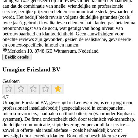
rating van 4.7 gebaseerd op 24 reviews tonen klanten herhaaldelijk
aan dat de combinatie van snelle, vriendelijke en professionele
service, eerlijke prijzen en heldere communicatie sterk gewaardeerd
wordt. Het bedrijf biedt revisie volgens duidelijke garanties (zoals
twee jaar), gebruikt kwalitatieve cellen en laat klanten pas betalen na
retourontvangst van de accu, wat getuigt van hoog niveau van
betrouwbaarheid en klantgerichtheid. Geen aanwijzingen voor
onechte reviews zijn gevonden, gezien de realistische, gevarieerde
en context-specifieke inhoud en namen.
Merkelan 10, 8748 GE Witmarsum, Nederland
Bekijk details
Umagine Friesland BV
Gesloten
4.7
Umagine Friesland BV, gevestigd in Leeuwarden, is een jong maar
professioneel installatiebedrijf gespecialiseerd in zonnepanelen,
micro‑omvormers, laadpalen en thuisbatterijen (waaronder Enphase-
systemen). De firma onderscheidt zich door technisch vakmanschap,
duidelijke communicatie, stipte levering en persoonlijke service –
zowel in offerte- als installatiefase – zoals herhaaldelijk wordt
bevestigd door tevreden klanten. Bovendien beschikken ze over