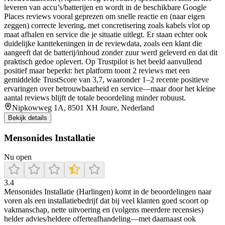
leveren van accu’s/batterijen en wordt in de beschikbare Google
Places reviews vooral geprezen om snelle reactie en (naar eigen
zeggen) correcte levering, met concretisering zoals kabels vlot op
maat afhalen en service die je situatie uitlegt. Er staan echter ook
duidelijke kanttekeningen in de reviewdata, zoals een klant die
aangeeft dat de batterij/inhoud zonder zuur werd geleverd en dat dit
praktisch gedoe oplevert. Op Trustpilot is het beeld aanvullend
positief maar beperkt: het platform toont 2 reviews met een
gemiddelde TrustScore van 3,7, waaronder 1–2 recente positieve
ervaringen over betrouwbaarheid en service—maar door het kleine
aantal reviews blijft de totale beoordeling minder robuust.
Nipkowweg 1A, 8501 XH Joure, Nederland
Bekijk details
Mensonides Installatie
Nu open
3.4
Mensonides Installatie (Harlingen) komt in de beoordelingen naar
voren als een installatiebedrijf dat bij veel klanten goed scoort op
vakmanschap, nette uitvoering en (volgens meerdere recensies)
helder advies/heldere offerteafhandeling—met daarnaast ook