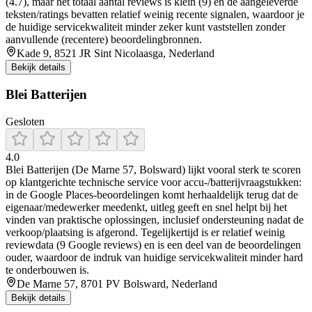
(4.7), maar het totaal aantal reviews is klein (9) en de aangeleverde
teksten/ratings bevatten relatief weinig recente signalen, waardoor je
de huidige servicekwaliteit minder zeker kunt vaststellen zonder
aanvullende (recentere) beoordelingbronnen.
Kade 9, 8521 JR Sint Nicolaasga, Nederland
Bekijk details
Blei Batterijen
Gesloten
4.0
Blei Batterijen (De Marne 57, Bolsward) lijkt vooral sterk te scoren
op klantgerichte technische service voor accu-/batterijvraagstukken:
in de Google Places-beoordelingen komt herhaaldelijk terug dat de
eigenaar/medewerker meedenkt, uitleg geeft en snel helpt bij het
vinden van praktische oplossingen, inclusief ondersteuning nadat de
verkoop/plaatsing is afgerond. Tegelijkertijd is er relatief weinig
reviewdata (9 Google reviews) en is een deel van de beoordelingen
ouder, waardoor de indruk van huidige servicekwaliteit minder hard
te onderbouwen is.
De Marne 57, 8701 PV Bolsward, Nederland
Bekijk details