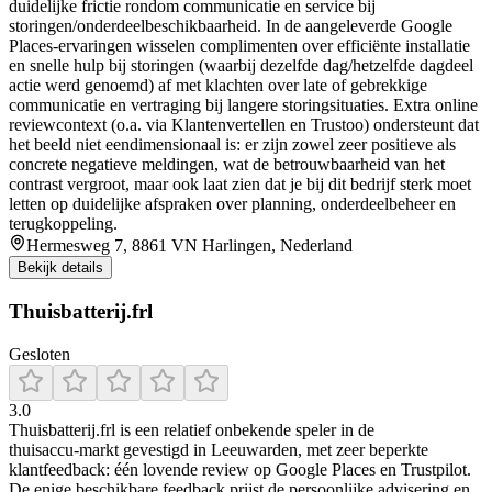
duidelijke frictie rondom communicatie en service bij
storingen/onderdeelbeschikbaarheid. In de aangeleverde Google
Places-ervaringen wisselen complimenten over efficiënte installatie
en snelle hulp bij storingen (waarbij dezelfde dag/hetzelfde dagdeel
actie werd genoemd) af met klachten over late of gebrekkige
communicatie en vertraging bij langere storingsituaties. Extra online
reviewcontext (o.a. via Klantenvertellen en Trustoo) ondersteunt dat
het beeld niet eendimensionaal is: er zijn zowel zeer positieve als
concrete negatieve meldingen, wat de betrouwbaarheid van het
contrast vergroot, maar ook laat zien dat je bij dit bedrijf sterk moet
letten op duidelijke afspraken over planning, onderdeelbeheer en
terugkoppeling.
Hermesweg 7, 8861 VN Harlingen, Nederland
Bekijk details
Thuisbatterij.frl
Gesloten
3.0
Thuisbatterij.frl is een relatief onbekende speler in de
thuisaccu‑markt gevestigd in Leeuwarden, met zeer beperkte
klantfeedback: één lovende review op Google Places en Trustpilot.
De enige beschikbare feedback prijst de persoonlijke advisering en