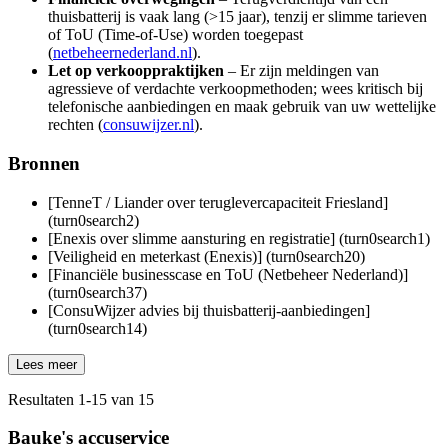
thuisbatterij is vaak lang (>15 jaar), tenzij er slimme tarieven
of ToU (Time-of-Use) worden toegepast
(
netbeheernederland.nl
).
Let op verkooppraktijken
– Er zijn meldingen van
agressieve of verdachte verkoopmethoden; wees kritisch bij
telefonische aanbiedingen en maak gebruik van uw wettelijke
rechten (
consuwijzer.nl
).
Bronnen
[TenneT / Liander over teruglevercapaciteit Friesland]
(turn0search2)
[Enexis over slimme aansturing en registratie] (turn0search1)
[Veiligheid en meterkast (Enexis)] (turn0search20)
[Financiële businesscase en ToU (Netbeheer Nederland)]
(turn0search37)
[ConsuWijzer advies bij thuisbatterij-aanbiedingen]
(turn0search14)
Lees meer
Resultaten
1
-
15
van
15
Bauke's accuservice