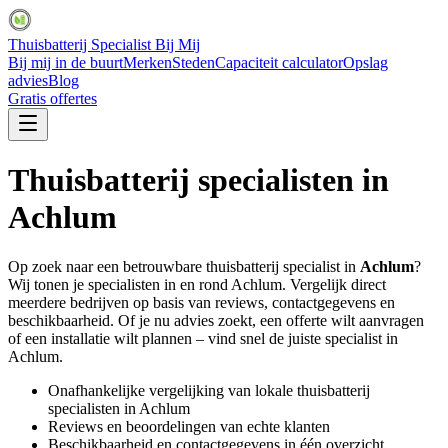
Thuisbatterij Specialist Bij Mij
Bij mij in de buurt
Merken
Steden
Capaciteit calculator
Opslag
advies
Blog
Gratis offertes
Thuisbatterij specialisten in
Achlum
Op zoek naar een betrouwbare thuisbatterij specialist in
Achlum
?
Wij tonen je specialisten in en rond
Achlum
. Vergelijk direct
meerdere bedrijven op basis van reviews, contactgegevens en
beschikbaarheid. Of je nu advies zoekt, een offerte wilt aanvragen
of een installatie wilt plannen – vind snel de juiste specialist in
Achlum
.
Onafhankelijke vergelijking van lokale thuisbatterij
specialisten in
Achlum
Reviews en beoordelingen van echte klanten
Beschikbaarheid en contactgegevens in één overzicht