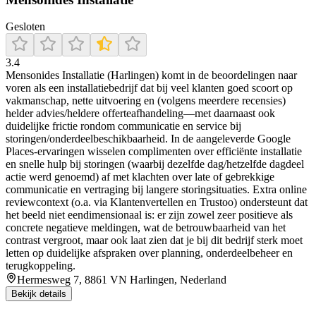
Gesloten
3.4
Mensonides Installatie (Harlingen) komt in de beoordelingen naar
voren als een installatiebedrijf dat bij veel klanten goed scoort op
vakmanschap, nette uitvoering en (volgens meerdere recensies)
helder advies/heldere offerteafhandeling—met daarnaast ook
duidelijke frictie rondom communicatie en service bij
storingen/onderdeelbeschikbaarheid. In de aangeleverde Google
Places-ervaringen wisselen complimenten over efficiënte installatie
en snelle hulp bij storingen (waarbij dezelfde dag/hetzelfde dagdeel
actie werd genoemd) af met klachten over late of gebrekkige
communicatie en vertraging bij langere storingsituaties. Extra online
reviewcontext (o.a. via Klantenvertellen en Trustoo) ondersteunt dat
het beeld niet eendimensionaal is: er zijn zowel zeer positieve als
concrete negatieve meldingen, wat de betrouwbaarheid van het
contrast vergroot, maar ook laat zien dat je bij dit bedrijf sterk moet
letten op duidelijke afspraken over planning, onderdeelbeheer en
terugkoppeling.
Hermesweg 7, 8861 VN Harlingen, Nederland
Bekijk details