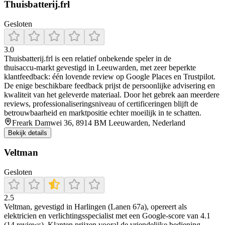
Thuisbatterij.frl
Gesloten
3.0
Thuisbatterij.frl is een relatief onbekende speler in de
thuisaccu‑markt gevestigd in Leeuwarden, met zeer beperkte
klantfeedback: één lovende review op Google Places en Trustpilot.
De enige beschikbare feedback prijst de persoonlijke advisering en
kwaliteit van het geleverde materiaal. Door het gebrek aan meerdere
reviews, professionaliseringsniveau of certificeringen blijft de
betrouwbaarheid en marktpositie echter moeilijk in te schatten.
Freark Damwei 36, 8914 BM Leeuwarden, Nederland
Bekijk details
Veltman
Gesloten
2.5
Veltman, gevestigd in Harlingen (Lanen 67a), opereert als
elektricien en verlichtingsspecialist met een Google‑score van 4.1
(14 reviews). Klanten prijzen vooral de vriendelijke bediening,