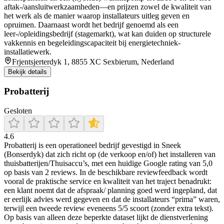
aftak-/aansluitwerkzaamheden—en prijzen zowel de kwaliteit van
het werk als de manier waarop installateurs uitleg geven en
opruimen. Daarnaast wordt het bedrijf genoemd als een
leer-/opleidingsbedrijf (stagemarkt), wat kan duiden op structurele
vakkennis en begeleidingscapaciteit bij energietechniek-
installatiewerk.
Frjentsjerterdyk 1, 8855 XC Sexbierum, Nederland
Bekijk details
Probatterij
Gesloten
4.6
Probatterij is een operationeel bedrijf gevestigd in Sneek
(Bonserdyk) dat zich richt op (de verkoop en/of) het installeren van
thuisbatterijen/Thuisaccu’s, met een huidige Google rating van 5,0
op basis van 2 reviews. In de beschikbare reviewfeedback wordt
vooral de praktische service en kwaliteit van het traject benadrukt:
een klant noemt dat de afspraak/ planning goed werd ingepland, dat
er eerlijk advies werd gegeven en dat de installateurs “prima” waren,
terwijl een tweede review eveneens 5/5 scoort (zonder extra tekst).
Op basis van alleen deze beperkte dataset lijkt de dienstverlening