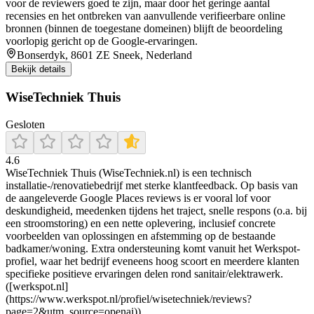
voor de reviewers goed te zijn, maar door het geringe aantal
recensies en het ontbreken van aanvullende verifieerbare online
bronnen (binnen de toegestane domeinen) blijft de beoordeling
voorlopig gericht op de Google-ervaringen.
Bonserdyk, 8601 ZE Sneek, Nederland
Bekijk details
WiseTechniek Thuis
Gesloten
4.6
WiseTechniek Thuis (WiseTechniek.nl) is een technisch
installatie-/renovatiebedrijf met sterke klantfeedback. Op basis van
de aangeleverde Google Places reviews is er vooral lof voor
deskundigheid, meedenken tijdens het traject, snelle respons (o.a. bij
een stroomstoring) en een nette oplevering, inclusief concrete
voorbeelden van oplossingen en afstemming op de bestaande
badkamer/woning. Extra ondersteuning komt vanuit het Werkspot-
profiel, waar het bedrijf eveneens hoog scoort en meerdere klanten
specifieke positieve ervaringen delen rond sanitair/elektrawerk.
([werkspot.nl]
(https://www.werkspot.nl/profiel/wisetechniek/reviews?
page=2&utm_source=openai))