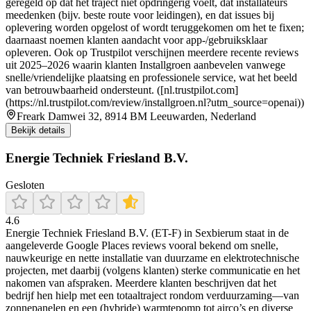
geregeld op dat het traject niet opdringerig voelt, dat installateurs
meedenken (bijv. beste route voor leidingen), en dat issues bij
oplevering worden opgelost of wordt teruggekomen om het te fixen;
daarnaast noemen klanten aandacht voor app-/gebruiksklaar
opleveren. Ook op Trustpilot verschijnen meerdere recente reviews
uit 2025–2026 waarin klanten Installgroen aanbevelen vanwege
snelle/vriendelijke plaatsing en professionele service, wat het beeld
van betrouwbaarheid ondersteunt. ([nl.trustpilot.com]
(https://nl.trustpilot.com/review/installgroen.nl?utm_source=openai))
Freark Damwei 32, 8914 BM Leeuwarden, Nederland
Bekijk details
Energie Techniek Friesland B.V.
Gesloten
4.6
Energie Techniek Friesland B.V. (ET-F) in Sexbierum staat in de
aangeleverde Google Places reviews vooral bekend om snelle,
nauwkeurige en nette installatie van duurzame en elektrotechnische
projecten, met daarbij (volgens klanten) sterke communicatie en het
nakomen van afspraken. Meerdere klanten beschrijven dat het
bedrijf hen hielp met een totaaltraject rondom verduurzaming—van
zonnepanelen en een (hybride) warmtepomp tot airco’s en diverse