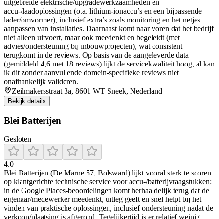
uitgebreide elektrische/upgradewerkzaamheden en
accu-/laadoplossingen (o.a. lithium-ionaccu’s en een bijpassende
lader/omvormer), inclusief extra’s zoals monitoring en het netjes
aanpassen van installaties. Daarnaast komt naar voren dat het bedrijf
niet alleen uitvoert, maar ook meedenkt en begeleidt (met
advies/ondersteuning bij inbouwprojecten), wat consistent
terugkomt in de reviews. Op basis van de aangeleverde data
(gemiddeld 4,6 met 18 reviews) lijkt de servicekwaliteit hoog, al kan
ik dit zonder aanvullende domein-specifieke reviews niet
onafhankelijk valideren.
Zeilmakersstraat 3a, 8601 WT Sneek, Nederland
Bekijk details
Blei Batterijen
Gesloten
4.0
Blei Batterijen (De Marne 57, Bolsward) lijkt vooral sterk te scoren
op klantgerichte technische service voor accu-/batterijvraagstukken:
in de Google Places-beoordelingen komt herhaaldelijk terug dat de
eigenaar/medewerker meedenkt, uitleg geeft en snel helpt bij het
vinden van praktische oplossingen, inclusief ondersteuning nadat de
verkoop/plaatsing is afgerond. Tegelijkertijd is er relatief weinig