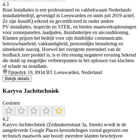
4.3
Boni Installaties is een professioneel en vakbekwaam Nederlands
installatiebedrijf, gevestigd in Leeuwarden en sinds juli 2019 actief.
Ze zijn InstallQ‑erkend en gecertificeerd in onder andere
PV‑installaties, inspectie en STEK, en bieden maatwerkoplossingen
voor zonnepanelen, laadpalen, thuisbatterijen en airconditioning.
Klanten prijzen het bedrijf voor zijn duidelijke communicatie,
betrouwbaarheid, vakkundigheid, persoonlijke benadering en
uitstekende nazorg. Hoewel het overgrote merendeel van de
feedback zeer positief is, is er één ernstig negatieve ervaring bekend
die duidt op mogelijke verbeterpunten in het oplossen van klachten
of schade na installatie.
Tijnjedyk 19, 8934 BT Leeuwarden, Nederland
Bekijk details
Karyvo Jachttechniek
Gesloten
4.2
Karyvo Jachttechniek (Zeilmakersstraat 3a, Sneek) wordt in de
aangeleverde Google Places-beoordelingen vooral geprezen om
technisch maatwerk aan boord: meerdere klanten beschrijven