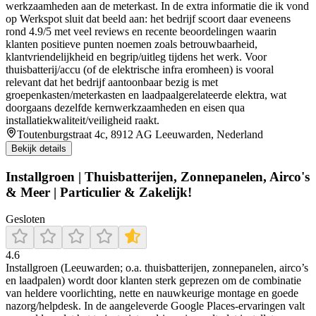
werkzaamheden aan de meterkast. In de extra informatie die ik vond
op Werkspot sluit dat beeld aan: het bedrijf scoort daar eveneens
rond 4.9/5 met veel reviews en recente beoordelingen waarin
klanten positieve punten noemen zoals betrouwbaarheid,
klantvriendelijkheid en begrip/uitleg tijdens het werk. Voor
thuisbatterij/accu (of de elektrische infra eromheen) is vooral
relevant dat het bedrijf aantoonbaar bezig is met
groepenkasten/meterkasten en laadpaalgerelateerde elektra, wat
doorgaans dezelfde kernwerkzaamheden en eisen qua
installatiekwaliteit/veiligheid raakt.
Toutenburgstraat 4c, 8912 AG Leeuwarden, Nederland
Bekijk details
Installgroen | Thuisbatterijen, Zonnepanelen, Airco's
& Meer | Particulier & Zakelijk!
Gesloten
4.6
Installgroen (Leeuwarden; o.a. thuisbatterijen, zonnepanelen, airco’s
en laadpalen) wordt door klanten sterk geprezen om de combinatie
van heldere voorlichting, nette en nauwkeurige montage en goede
nazorg/helpdesk. In de aangeleverde Google Places-ervaringen valt