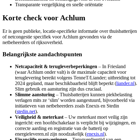
Transparante vergelijking en snelle oriëntatie
Korte check voor
Achlum
Er is geen publieke, locatie-specifieke informatie over thuisbatterijen
of netcongestie specifiek voor Achlum gevonden via de
netbeheerders of rijksoverheid.
Belangrijkste aandachtspunten
Netcapaciteit & terugleverbeperkingen
– In Friesland
(waar Achlum onder valt) is de maximale capaciteit voor
teruglevering bereikt volgens TenneT/Liander; uitbreiding tot
2024 gepland, maar beschikbaarheid blijft beperkt (
liander.nl
).
Slim gebruik en aansturing zijn dus cruciaal.
Slimme aansturing
– Thuisbatterijen kunnen piekbelasting
verlagen mits ze ‘slim’ worden aangestuurd, bijvoorbeeld via
initiatieven van netbeheerders zoals Enexis en Stedin
(
stedin.net
).
Veiligheid & meterkast
– Uw meterkast moet veilig zijn
ingericht: een hoofdschakelaar is verplicht bij wijzigingen, en
correcte aarding en registratie van de batterij op
energieleveren.nl zijn noodzakelijk (
enexis.nl
).
Financiële overwegingen
– Terugverdientijd van een