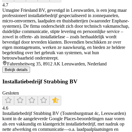
4.7
Umagine Friesland BV, gevestigd in Leeuwarden, is een jong maar
professioneel installatiebedrijf gespecialiseerd in zonnepanelen,
micro‑omvormers, laadpalen en thuisbatterijen (waaronder Enphase-
systemen). De firma onderscheidt zich door technisch vakmanschap,
duidelijke communicatie, stipte levering en persoonlijke service –
zowel in offerte- als installatiefase – zoals herhaaldelijk wordt
bevestigd door tevreden klanten. Bovendien beschikken ze over
eigen montageteams, werken ze nauwkeurig, en bieden ze heldere
begeleiding over het gebruik van systemen, wat hun
betrouwbaarheid onderstreept.
Fahrenheitweg 35, 8912 AK Leeuwarden, Nederland
Bekijk details
Installatiebedrijf Strabbing BV
Gesloten
4.6
Installatiebedrijf Strabbing BV (Toutenburgstraat 4c, Leeuwarden)
komt in de aangeleverde Google Places-beoordelingen naar voren
als een vakkundig en klantgericht installatiebedrijf, met nadruk op
nette afwerking en communicatie—o.a. laadpaalplaatsingen en