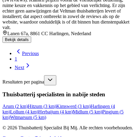
ruime keuze en vakkennis op het gebied van verlichting. Er zijn
echter geen aanwijzingen dat Veltman thuisbatterijen levert of
installeert; dat aspect ontbreekt in zowel de reviews als op de
website, waardoor onduidelijk is of dit binnen hun dienstenpakket
valt.
Lanen 67a, 8861 CC Harlingen, Nederland
Bekijk details
Previous
1
Next
Resultaten per pagina
Thuisbatterij specialisten in nabije steden
Arum
(
2
km)
Hitzum
(
3
km)
Kimswerd
(
3
km)
Harlingen
(
4
km)
Lollum
(
4
km)
Herbaijum
(
4
km)
Midlum
(
5
km)
Pingjum
(
5
km)
Witmarsum
(
5
km)
©
2026
Thuisbatterij Specialist Bij Mij. Alle rechten voorbehouden.